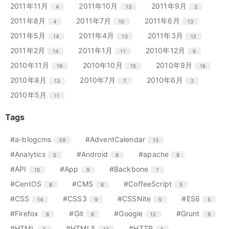
ン
ン
ン
リ
リ
リ
エ
件
エ
件
エ
件
2011年11月
2011年10月
2011年9月
4
13
3
数
数
数
ト
ト
ト
ー
ー
ー
ン
ン
ン
リ
リ
リ
エ
件
エ
件
エ
件
2011年8月
2011年7月
2011年6月
4
10
13
数
数
数
ト
ト
ト
ー
ー
ー
ン
ン
ン
リ
リ
リ
エ
件
エ
件
エ
件
2011年5月
2011年4月
2011年3月
14
10
12
数
数
数
ト
ト
ト
ー
ー
ー
ン
ン
ン
リ
リ
リ
エ
件
エ
件
エ
件
2011年2月
2011年1月
2010年12月
14
11
6
数
数
数
ト
ト
ト
ー
ー
ー
ン
ン
ン
リ
リ
リ
エ
件
エ
件
エ
件
2010年11月
2010年10月
2010年9月
19
15
16
数
数
数
ト
ト
ト
ー
ー
ー
ン
ン
ン
リ
リ
リ
エ
件
エ
件
エ
件
2010年8月
2010年7月
2010年6月
13
7
2
数
数
数
ト
ト
ト
ー
ー
ー
ン
ン
ン
リ
リ
リ
エ
件
2010年5月
11
数
数
数
ト
ト
ト
ー
ー
ー
ン
リ
リ
リ
数
数
数
ト
Tags
ー
ー
ー
リ
数
数
数
ー
エ
件
エ
件
#a-blogcms
#AdventCalendar
39
13
数
ン
ン
エ
件
エ
件
エ
件
#Analytics
#Android
#apache
5
8
8
ト
ト
ン
ン
ン
リ
リ
エ
件
エ
件
エ
件
#API
#App
#Backbone
10
9
7
ト
ト
ト
ー
ー
ン
ン
ン
リ
リ
リ
エ
件
エ
件
エ
件
#CentOS
#CMS
#CoffeeScript
8
6
5
数
数
ト
ト
ト
ー
ー
ー
ン
ン
ン
リ
リ
リ
エ
件
エ
件
エ
件
エ
件
#CSS
#CSS3
#CSSNite
#ES6
14
9
5
5
数
数
数
ト
ト
ト
ー
ー
ー
ン
ン
ン
ン
リ
リ
リ
エ
件
エ
件
エ
件
エ
件
#Firefox
#Git
#Google
#Grunt
8
6
12
9
数
数
数
ト
ト
ト
ト
ー
ー
ー
ン
ン
ン
ン
リ
リ
リ
リ
エ
件
エ
件
エ
件
#HTML
#HTML5
#HTTP