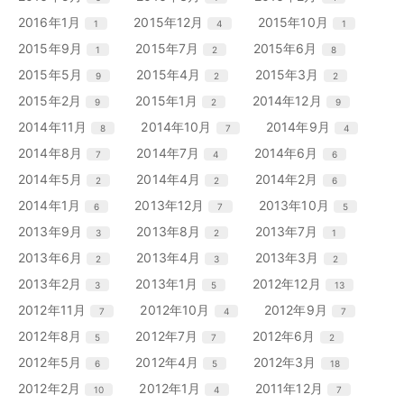
数
数
数
ト
ト
ト
ー
ー
ー
ン
ン
ン
リ
リ
リ
エ
件
エ
件
エ
件
2016年1月
2015年12月
2015年10月
1
4
1
数
数
数
ト
ト
ト
ー
ー
ー
ン
ン
ン
リ
リ
リ
エ
件
エ
件
エ
件
2015年9月
2015年7月
2015年6月
1
2
8
数
数
数
ト
ト
ト
ー
ー
ー
ン
ン
ン
リ
リ
リ
エ
件
エ
件
エ
件
2015年5月
2015年4月
2015年3月
9
2
2
数
数
数
ト
ト
ト
ー
ー
ー
ン
ン
ン
リ
リ
リ
エ
件
エ
件
エ
件
2015年2月
2015年1月
2014年12月
9
2
9
数
数
数
ト
ト
ト
ー
ー
ー
ン
ン
ン
リ
リ
リ
エ
件
エ
件
エ
件
2014年11月
2014年10月
2014年9月
8
7
4
数
数
数
ト
ト
ト
ー
ー
ー
ン
ン
ン
リ
リ
リ
エ
件
エ
件
エ
件
2014年8月
2014年7月
2014年6月
7
4
6
数
数
数
ト
ト
ト
ー
ー
ー
ン
ン
ン
リ
リ
リ
エ
件
エ
件
エ
件
2014年5月
2014年4月
2014年2月
2
2
6
数
数
数
ト
ト
ト
ー
ー
ー
ン
ン
ン
リ
リ
リ
エ
件
エ
件
エ
件
2014年1月
2013年12月
2013年10月
6
7
5
数
数
数
ト
ト
ト
ー
ー
ー
ン
ン
ン
リ
リ
リ
エ
件
エ
件
エ
件
2013年9月
2013年8月
2013年7月
3
2
1
数
数
数
ト
ト
ト
ー
ー
ー
ン
ン
ン
リ
リ
リ
エ
件
エ
件
エ
件
2013年6月
2013年4月
2013年3月
2
3
2
数
数
数
ト
ト
ト
ー
ー
ー
ン
ン
ン
リ
リ
リ
エ
件
エ
件
エ
件
2013年2月
2013年1月
2012年12月
3
5
13
数
数
数
ト
ト
ト
ー
ー
ー
ン
ン
ン
リ
リ
リ
エ
件
エ
件
エ
件
2012年11月
2012年10月
2012年9月
7
4
7
数
数
数
ト
ト
ト
ー
ー
ー
ン
ン
ン
リ
リ
リ
エ
件
エ
件
エ
件
2012年8月
2012年7月
2012年6月
5
7
2
数
数
数
ト
ト
ト
ー
ー
ー
ン
ン
ン
リ
リ
リ
エ
件
エ
件
エ
件
2012年5月
2012年4月
2012年3月
6
5
18
数
数
数
ト
ト
ト
ー
ー
ー
ン
ン
ン
リ
リ
リ
エ
件
エ
件
エ
件
2012年2月
2012年1月
2011年12月
10
4
7
数
数
数
ト
ト
ト
ー
ー
ー