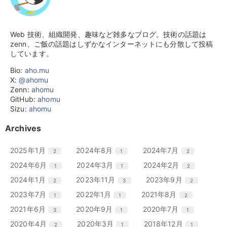
Web 技術、組織開発、趣味など雑多なブログ。技術の話題は
zenn、ご飯の話題はしずかなインターネットにも分散して投稿
しています。
Bio:
aho.mu
X:
@ahomu
Zenn:
ahomu
GitHub:
ahomu
Sizu:
ahomu
Archives
エ
件
エ
件
エ
件
2025年1月
2024年8月
2024年7月
2
1
2
ン
ン
ン
エ
件
エ
件
エ
件
2024年6月
2024年3月
2024年2月
1
1
2
ト
ト
ト
ン
ン
ン
リ
リ
リ
エ
件
エ
件
エ
件
2024年1月
2023年11月
2023年9月
2
3
2
ト
ト
ト
ー
ー
ー
ン
ン
ン
リ
リ
リ
エ
件
エ
件
エ
件
2023年7月
2022年1月
2021年8月
1
1
2
数
数
数
ト
ト
ト
ー
ー
ー
ン
ン
ン
リ
リ
リ
エ
件
エ
件
エ
件
2021年6月
2020年9月
2020年7月
3
1
1
数
数
数
ト
ト
ト
ー
ー
ー
ン
ン
ン
リ
リ
リ
エ
件
エ
件
エ
件
2020年4月
2020年3月
2018年12月
2
1
1