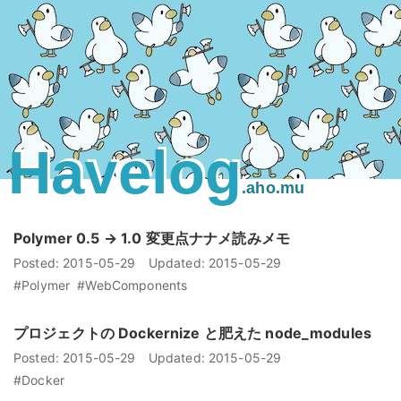
Havelog
.aho.mu
Polymer 0.5 → 1.0 変更点ナナメ読みメモ
Posted:
2015-05-29
Updated:
2015-05-29
#Polymer
#WebComponents
プロジェクトの Dockernize と肥えた node_modules
Posted:
2015-05-29
Updated:
2015-05-29
#Docker