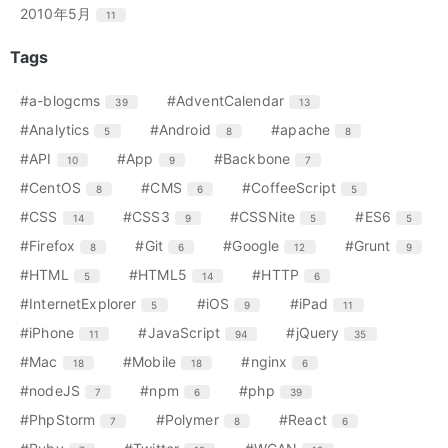
ー
ー
ー
ン
ン
ン
リ
リ
リ
エ
件
2010年5月
11
数
数
数
ト
ト
ト
ー
ー
ー
ン
リ
リ
リ
数
数
数
ト
Tags
ー
ー
ー
リ
数
数
数
ー
エ
件
エ
件
#a-blogcms
#AdventCalendar
39
13
数
ン
ン
エ
件
エ
件
エ
件
#Analytics
#Android
#apache
5
8
8
ト
ト
ン
ン
ン
リ
リ
エ
件
エ
件
エ
件
#API
#App
#Backbone
10
9
7
ト
ト
ト
ー
ー
ン
ン
ン
リ
リ
リ
エ
件
エ
件
エ
件
#CentOS
#CMS
#CoffeeScript
8
6
5
数
数
ト
ト
ト
ー
ー
ー
ン
ン
ン
リ
リ
リ
エ
件
エ
件
エ
件
エ
件
#CSS
#CSS3
#CSSNite
#ES6
14
9
5
5
数
数
数
ト
ト
ト
ー
ー
ー
ン
ン
ン
ン
リ
リ
リ
エ
件
エ
件
エ
件
エ
件
#Firefox
#Git
#Google
#Grunt
8
6
12
9
数
数
数
ト
ト
ト
ト
ー
ー
ー
ン
ン
ン
ン
リ
リ
リ
リ
エ
件
エ
件
エ
件
#HTML
#HTML5
#HTTP
5
14
6
数
数
数
ト
ト
ト
ト
ー
ー
ー
ー
ン
ン
ン
リ
リ
リ
リ
エ
件
エ
件
エ
件
#InternetExplorer
#iOS
#iPad
5
9
11
数
数
数
数
ト
ト
ト
ー
ー
ー
ー
ン
ン
ン
リ
リ
リ
エ
件
エ
件
エ
件
#iPhone
#JavaScript
#jQuery
11
94
35
数
数
数
数
ト
ト
ト
ー
ー
ー
ン
ン
ン
リ
リ
リ
エ
件
エ
件
エ
件
#Mac
#Mobile
#nginx
18
18
6
数
数
数
ト
ト
ト
ー
ー
ー
ン
ン
ン
リ
リ
リ
エ
件
エ
件
エ
件
#nodeJS
#npm
#php
7
6
39
数
数
数
ト
ト
ト
ー
ー
ー
ン
ン
ン
リ
リ
リ
エ
件
エ
件
エ
件
#PhpStorm
#Polymer
#React
7
8
6
数
数
数
ト
ト
ト
ー
ー
ー
ン
ン
ン
リ
リ
リ
エ
件
エ
件
エ
件