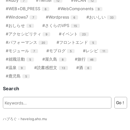
#Ruby
#Twitter
#WCAN
7
12
12
数
数
数
ト
ト
ト
ー
ー
ー
ン
ン
ン
リ
リ
リ
エ
件
エ
件
#WEB+DB_PRESS
#WebComponents
6
9
数
数
数
ト
ト
ト
ー
ー
ー
ン
ン
リ
リ
リ
エ
件
エ
件
エ
件
#Windows7
#Wordpress
#おいしい
7
6
33
数
数
数
ト
ト
ー
ー
ー
ン
ン
ン
リ
リ
エ
件
エ
件
#おしらせ
#さくらのVPS
5
15
数
数
数
ト
ト
ト
ー
ー
ン
ン
リ
リ
リ
エ
件
エ
件
#アクセシビリティ
#イベント
9
23
数
数
ト
ト
ー
ー
ー
ン
ン
リ
リ
エ
件
エ
件
#パフォーマンス
#フロントエンド
20
5
数
数
数
ト
ト
ー
ー
ン
ン
リ
リ
エ
件
エ
件
エ
件
#モジュール
#モブログ
#レシピ
7
5
11
数
数
ト
ト
ー
ー
ン
ン
ン
リ
リ
エ
件
エ
件
エ
件
#就職活動
#屋久島
#旅行
5
8
46
数
数
ト
ト
ト
ー
ー
ン
ン
ン
リ
リ
リ
エ
件
エ
件
エ
件
#温泉
#読書感想文
#酒
9
13
6
数
数
ト
ト
ト
ー
ー
ー
ン
ン
ン
リ
リ
リ
エ
件
#鹿児島
5
数
数
数
ト
ト
ト
ー
ー
ー
ン
リ
リ
リ
数
数
数
ト
Search
ー
ー
ー
リ
数
数
数
ー
Go！
数
ハブろぐ - havelog.aho.mu