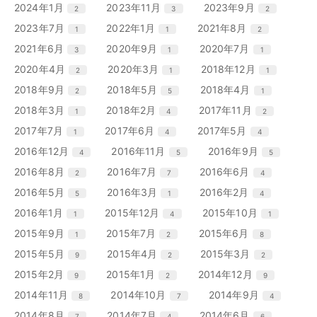
リ
リ
リ
エ
件
エ
件
エ
件
2024年1月
2023年11月
2023年9月
2
3
2
ト
ト
ト
ー
ー
ー
ン
ン
ン
リ
リ
リ
エ
件
エ
件
エ
件
2023年7月
2022年1月
2021年8月
1
1
2
数
数
数
ト
ト
ト
ー
ー
ー
ン
ン
ン
リ
リ
リ
エ
件
エ
件
エ
件
2021年6月
2020年9月
2020年7月
3
1
1
数
数
数
ト
ト
ト
ー
ー
ー
ン
ン
ン
リ
リ
リ
エ
件
エ
件
エ
件
2020年4月
2020年3月
2018年12月
2
1
1
数
数
数
ト
ト
ト
ー
ー
ー
ン
ン
ン
リ
リ
リ
エ
件
エ
件
エ
件
2018年9月
2018年5月
2018年4月
2
5
1
数
数
数
ト
ト
ト
ー
ー
ー
ン
ン
ン
リ
リ
リ
エ
件
エ
件
エ
件
2018年3月
2018年2月
2017年11月
1
4
2
数
数
数
ト
ト
ト
ー
ー
ー
ン
ン
ン
リ
リ
リ
エ
件
エ
件
エ
件
2017年7月
2017年6月
2017年5月
1
4
4
数
数
数
ト
ト
ト
ー
ー
ー
ン
ン
ン
リ
リ
リ
エ
件
エ
件
エ
件
2016年12月
2016年11月
2016年9月
4
5
5
数
数
数
ト
ト
ト
ー
ー
ー
ン
ン
ン
リ
リ
リ
エ
件
エ
件
エ
件
2016年8月
2016年7月
2016年6月
2
7
4
数
数
数
ト
ト
ト
ー
ー
ー
ン
ン
ン
リ
リ
リ
エ
件
エ
件
エ
件
2016年5月
2016年3月
2016年2月
5
1
4
数
数
数
ト
ト
ト
ー
ー
ー
ン
ン
ン
リ
リ
リ
エ
件
エ
件
エ
件
2016年1月
2015年12月
2015年10月
1
4
1
数
数
数
ト
ト
ト
ー
ー
ー
ン
ン
ン
リ
リ
リ
エ
件
エ
件
エ
件
2015年9月
2015年7月
2015年6月
1
2
8
数
数
数
ト
ト
ト
ー
ー
ー
ン
ン
ン
リ
リ
リ
エ
件
エ
件
エ
件
2015年5月
2015年4月
2015年3月
9
2
2
数
数
数
ト
ト
ト
ー
ー
ー
ン
ン
ン
リ
リ
リ
エ
件
エ
件
エ
件
2015年2月
2015年1月
2014年12月
9
2
9
数
数
数
ト
ト
ト
ー
ー
ー
ン
ン
ン
リ
リ
リ
エ
件
エ
件
エ
件
2014年11月
2014年10月
2014年9月
8
7
4
数
数
数
ト
ト
ト
ー
ー
ー
ン
ン
ン
リ
リ
リ
エ
件
エ
件
エ
件
2014年8月
2014年7月
2014年6月
7
4
6