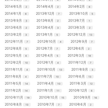
数
数
数
ト
ト
ト
ー
ー
ー
ン
ン
ン
リ
リ
リ
エ
件
エ
件
エ
件
2014年5月
2014年4月
2014年2月
2
2
6
数
数
数
ト
ト
ト
ー
ー
ー
ン
ン
ン
リ
リ
リ
エ
件
エ
件
エ
件
2014年1月
2013年12月
2013年10月
6
7
5
数
数
数
ト
ト
ト
ー
ー
ー
ン
ン
ン
リ
リ
リ
エ
件
エ
件
エ
件
2013年9月
2013年8月
2013年7月
3
2
1
数
数
数
ト
ト
ト
ー
ー
ー
ン
ン
ン
リ
リ
リ
エ
件
エ
件
エ
件
2013年6月
2013年4月
2013年3月
2
3
2
数
数
数
ト
ト
ト
ー
ー
ー
ン
ン
ン
リ
リ
リ
エ
件
エ
件
エ
件
2013年2月
2013年1月
2012年12月
3
5
13
数
数
数
ト
ト
ト
ー
ー
ー
ン
ン
ン
リ
リ
リ
エ
件
エ
件
エ
件
2012年11月
2012年10月
2012年9月
7
4
7
数
数
数
ト
ト
ト
ー
ー
ー
ン
ン
ン
リ
リ
リ
エ
件
エ
件
エ
件
2012年8月
2012年7月
2012年6月
5
7
2
数
数
数
ト
ト
ト
ー
ー
ー
ン
ン
ン
リ
リ
リ
エ
件
エ
件
エ
件
2012年5月
2012年4月
2012年3月
6
5
18
数
数
数
ト
ト
ト
ー
ー
ー
ン
ン
ン
リ
リ
リ
エ
件
エ
件
エ
件
2012年2月
2012年1月
2011年12月
10
4
7
数
数
数
ト
ト
ト
ー
ー
ー
ン
ン
ン
リ
リ
リ
エ
件
エ
件
エ
件
2011年11月
2011年10月
2011年9月
4
13
3
数
数
数
ト
ト
ト
ー
ー
ー
ン
ン
ン
リ
リ
リ
エ
件
エ
件
エ
件
2011年8月
2011年7月
2011年6月
4
10
13
数
数
数
ト
ト
ト
ー
ー
ー
ン
ン
ン
リ
リ
リ
エ
件
エ
件
エ
件
2011年5月
2011年4月
2011年3月
14
10
12
数
数
数
ト
ト
ト
ー
ー
ー
ン
ン
ン
リ
リ
リ
エ
件
エ
件
エ
件
2011年2月
2011年1月
2010年12月
14
11
6
数
数
数
ト
ト
ト
ー
ー
ー
ン
ン
ン
リ
リ
リ
エ
件
エ
件
エ
件
2010年11月
2010年10月
2010年9月
19
15
16
数
数
数
ト
ト
ト
ー
ー
ー
ン
ン
ン
リ
リ
リ
エ
件
エ
件
エ
件
2010年8月
2010年7月
2010年6月
13
7
2
数
数
数
ト
ト
ト