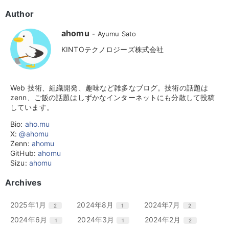
Author
ahomu
Ayumu Sato
KINTOテクノロジーズ株式会社
Web 技術、組織開発、趣味など雑多なブログ。技術の話題は
zenn、ご飯の話題はしずかなインターネットにも分散して投稿
しています。
Bio:
aho.mu
X:
@ahomu
Zenn:
ahomu
GitHub:
ahomu
Sizu:
ahomu
Archives
エ
件
エ
件
エ
件
2025年1月
2024年8月
2024年7月
2
1
2
ン
ン
ン
エ
件
エ
件
エ
件
2024年6月
2024年3月
2024年2月
1
1
2
ト
ト
ト
ン
ン
ン