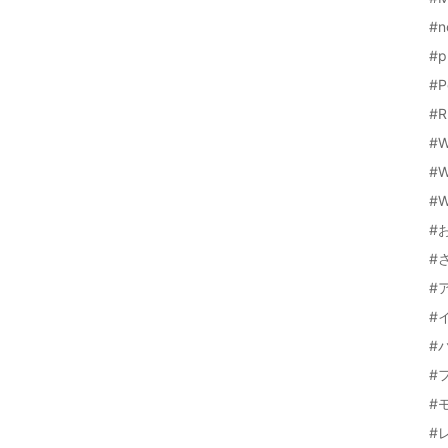
#n
#p
#P
#R
#
#W
#W
#
#
#
#
#
#
#
#