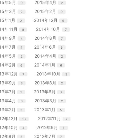
リ
リ
エ
件
エ
件
015年5月
2015年4月
9
2
数
数
ト
ト
ー
ー
ン
ン
リ
リ
エ
件
エ
件
015年3月
2015年2月
2
9
数
数
ト
ト
ー
ー
ン
ン
リ
リ
エ
件
エ
件
015年1月
2014年12月
2
9
数
数
ト
ト
ー
ー
ン
ン
リ
リ
エ
件
エ
件
014年11月
2014年10月
8
7
数
数
ト
ト
ー
ー
ン
ン
リ
リ
エ
件
エ
件
014年9月
2014年8月
4
7
数
数
ト
ト
ー
ー
ン
ン
リ
リ
エ
件
エ
件
014年7月
2014年6月
4
6
数
数
ト
ト
ー
ー
ン
ン
リ
リ
エ
件
エ
件
014年5月
2014年4月
2
2
数
数
ト
ト
ー
ー
ン
ン
リ
リ
エ
件
エ
件
014年2月
2014年1月
6
6
数
数
ト
ト
ー
ー
ン
ン
リ
リ
エ
件
エ
件
013年12月
2013年10月
7
5
数
数
ト
ト
ー
ー
ン
ン
リ
リ
エ
件
エ
件
013年9月
2013年8月
3
2
数
数
ト
ト
ー
ー
ン
ン
リ
リ
エ
件
エ
件
013年7月
2013年6月
1
2
数
数
ト
ト
ー
ー
ン
ン
リ
リ
エ
件
エ
件
013年4月
2013年3月
3
2
数
数
ト
ト
ー
ー
ン
ン
リ
リ
エ
件
エ
件
013年2月
2013年1月
3
5
数
数
ト
ト
ー
ー
ン
ン
リ
リ
エ
件
エ
件
012年12月
2012年11月
13
7
数
数
ト
ト
ー
ー
ン
ン
リ
リ
エ
件
エ
件
012年10月
2012年9月
4
7
数
数
ト
ト
ー
ー
ン
ン
リ
リ
エ
件
エ
件
012年8月
2012年7月
5
7