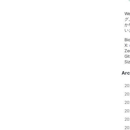
W
グ
か
い
Bi
X:
Ze
Gi
Si
Arc
2
2
2
2
2
2