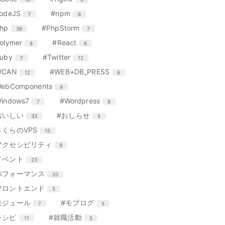
数
数
ト
ト
ー
ー
ン
ン
リ
リ
エ
件
エ
件
odeJS
#npm
7
6
数
数
ト
ト
ー
ー
ン
ン
リ
リ
エ
件
エ
件
hp
#PhpStorm
39
7
数
数
ト
ト
ー
ー
ン
ン
リ
リ
エ
件
エ
件
olymer
#React
8
6
数
数
ト
ト
ー
ー
ン
ン
リ
リ
エ
件
エ
件
uby
#Twitter
7
12
数
数
ト
ト
ー
ー
ン
ン
リ
リ
エ
件
エ
件
WCAN
#WEB+DB_PRESS
12
6
数
数
ト
ト
ー
ー
ン
ン
リ
リ
エ
件
ebComponents
9
数
数
ト
ト
ー
ー
ン
リ
リ
エ
件
エ
件
indows7
#Wordpress
7
6
数
数
ト
ー
ー
ン
ン
リ
エ
件
エ
件
おいしい
#おしらせ
33
5
数
数
ト
ト
ー
ン
ン
リ
リ
エ
件
さくらのVPS
15
数
ト
ト
ー
ー
ン
リ
リ
エ
件
アクセシビリティ
9
数
数
ト
ー
ー
ン
リ
エ
件
イベント
23
数
数
ト
ー
ン
リ
エ
件
パフォーマンス
20
数
ト
ー
ン
リ
エ
件
フロントエンド
5
数
ト
ー
ン
リ
エ
件
エ
件
モジュール
#モブログ
7
5
数
ト
ー
ン
ン
リ
エ
件
エ
件
レシピ
#就職活動
11
5
数
ト
ト