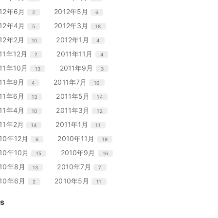
数
数
ト
ト
ー
ー
ン
ン
リ
リ
エ
件
エ
件
012年6月
2012年5月
2
6
数
数
ト
ト
ー
ー
ン
ン
リ
リ
エ
件
エ
件
012年4月
2012年3月
5
18
数
数
ト
ト
ー
ー
ン
ン
リ
リ
エ
件
エ
件
012年2月
2012年1月
10
4
数
数
ト
ト
ー
ー
ン
ン
リ
リ
エ
件
エ
件
11年12月
2011年11月
7
4
数
数
ト
ト
ー
ー
ン
ン
リ
リ
エ
件
エ
件
011年10月
2011年9月
13
3
数
数
ト
ト
ー
ー
ン
ン
リ
リ
エ
件
エ
件
011年8月
2011年7月
4
10
数
数
ト
ト
ー
ー
ン
ン
リ
リ
エ
件
エ
件
011年6月
2011年5月
13
14
数
数
ト
ト
ー
ー
ン
ン
リ
リ
エ
件
エ
件
011年4月
2011年3月
10
12
数
数
ト
ト
ー
ー
ン
ン
リ
リ
エ
件
エ
件
011年2月
2011年1月
14
11
数
数
ト
ト
ー
ー
ン
ン
リ
リ
エ
件
エ
件
010年12月
2010年11月
6
19
数
数
ト
ト
ー
ー
ン
ン
リ
リ
エ
件
エ
件
010年10月
2010年9月
15
16
数
数
ト
ト
ー
ー
ン
ン
リ
リ
エ
件
エ
件
010年8月
2010年7月
13
7
数
数
ト
ト
ー
ー
ン
ン
リ
リ
エ
件
エ
件
010年6月
2010年5月
2
11
数
数
ト
ト
ー
ー
ン
ン
リ
リ
数
数
ト
ト
s
ー
ー
リ
リ
数
数
ー
ー