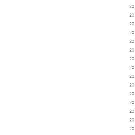
2
2
2
2
2
2
2
2
2
2
2
2
2
2
2