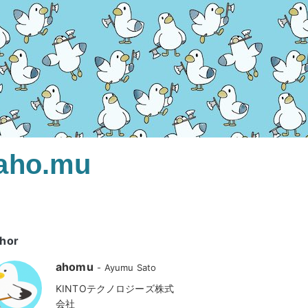
.aho.mu
hor
ahomu
Ayumu Sato
KINTOテクノロジーズ株式
会社