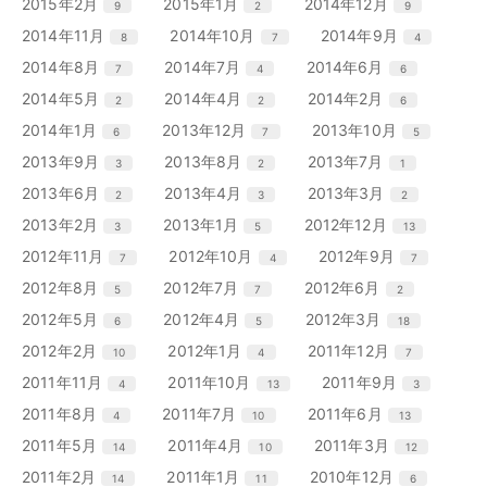
リ
リ
リ
エ
件
エ
件
エ
件
2015年2月
2015年1月
2014年12月
9
2
9
数
数
数
ト
ト
ト
ー
ー
ー
ン
ン
ン
リ
リ
リ
エ
件
エ
件
エ
件
2014年11月
2014年10月
2014年9月
8
7
4
数
数
数
ト
ト
ト
ー
ー
ー
ン
ン
ン
リ
リ
リ
エ
件
エ
件
エ
件
2014年8月
2014年7月
2014年6月
7
4
6
数
数
数
ト
ト
ト
ー
ー
ー
ン
ン
ン
リ
リ
リ
エ
件
エ
件
エ
件
2014年5月
2014年4月
2014年2月
2
2
6
数
数
数
ト
ト
ト
ー
ー
ー
ン
ン
ン
リ
リ
リ
エ
件
エ
件
エ
件
2014年1月
2013年12月
2013年10月
6
7
5
数
数
数
ト
ト
ト
ー
ー
ー
ン
ン
ン
リ
リ
リ
エ
件
エ
件
エ
件
2013年9月
2013年8月
2013年7月
3
2
1
数
数
数
ト
ト
ト
ー
ー
ー
ン
ン
ン
リ
リ
リ
エ
件
エ
件
エ
件
2013年6月
2013年4月
2013年3月
2
3
2
数
数
数
ト
ト
ト
ー
ー
ー
ン
ン
ン
リ
リ
リ
エ
件
エ
件
エ
件
2013年2月
2013年1月
2012年12月
3
5
13
数
数
数
ト
ト
ト
ー
ー
ー
ン
ン
ン
リ
リ
リ
エ
件
エ
件
エ
件
2012年11月
2012年10月
2012年9月
7
4
7
数
数
数
ト
ト
ト
ー
ー
ー
ン
ン
ン
リ
リ
リ
エ
件
エ
件
エ
件
2012年8月
2012年7月
2012年6月
5
7
2
数
数
数
ト
ト
ト
ー
ー
ー
ン
ン
ン
リ
リ
リ
エ
件
エ
件
エ
件
2012年5月
2012年4月
2012年3月
6
5
18
数
数
数
ト
ト
ト
ー
ー
ー
ン
ン
ン
リ
リ
リ
エ
件
エ
件
エ
件
2012年2月
2012年1月
2011年12月
10
4
7
数
数
数
ト
ト
ト
ー
ー
ー
ン
ン
ン
リ
リ
リ
エ
件
エ
件
エ
件
2011年11月
2011年10月
2011年9月
4
13
3
数
数
数
ト
ト
ト
ー
ー
ー
ン
ン
ン
リ
リ
リ
エ
件
エ
件
エ
件
2011年8月
2011年7月
2011年6月
4
10
13
数
数
数
ト
ト
ト
ー
ー
ー
ン
ン
ン
リ
リ
リ
エ
件
エ
件
エ
件
2011年5月
2011年4月
2011年3月
14
10
12
数
数
数
ト
ト
ト
ー
ー
ー
ン
ン
ン
リ
リ
リ
エ
件
エ
件
エ
件
2011年2月
2011年1月
2010年12月
14
11
6
数
数
数
ト
ト
ト