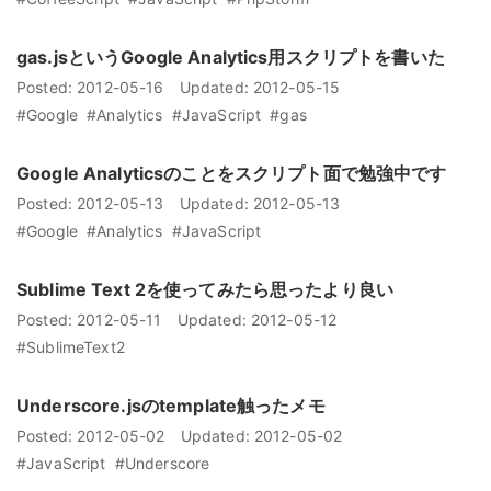
gas.jsというGoogle Analytics用スクリプトを書いた
Posted:
2012-05-16
Updated:
2012-05-15
#Google
#Analytics
#JavaScript
#gas
Google Analyticsのことをスクリプト面で勉強中です
Posted:
2012-05-13
Updated:
2012-05-13
#Google
#Analytics
#JavaScript
Sublime Text 2を使ってみたら思ったより良い
Posted:
2012-05-11
Updated:
2012-05-12
#SublimeText2
Underscore.jsのtemplate触ったメモ
Posted:
2012-05-02
Updated:
2012-05-02
#JavaScript
#Underscore