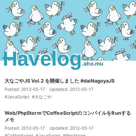
Havelog
.aho.mu
大なごやJS Vol.2 を開催しました #daiNagoyaJS
Posted:
2012-05-17
Updated:
2012-05-17
#JavaScript
#大なごや
Web/PhpStormでCoffeeScriptのコンパイルをRunする
メモ
Posted:
2012-05-17
Updated:
2012-05-17
#CoffeeScript
#JavaScript
#PhpStorm