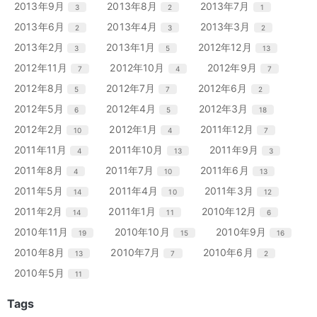
リ
リ
リ
エ
件
エ
件
エ
件
2013年9月
2013年8月
2013年7月
3
2
1
数
数
数
ト
ト
ト
ー
ー
ー
ン
ン
ン
リ
リ
リ
エ
件
エ
件
エ
件
2013年6月
2013年4月
2013年3月
2
3
2
数
数
数
ト
ト
ト
ー
ー
ー
ン
ン
ン
リ
リ
リ
エ
件
エ
件
エ
件
2013年2月
2013年1月
2012年12月
3
5
13
数
数
数
ト
ト
ト
ー
ー
ー
ン
ン
ン
リ
リ
リ
エ
件
エ
件
エ
件
2012年11月
2012年10月
2012年9月
7
4
7
数
数
数
ト
ト
ト
ー
ー
ー
ン
ン
ン
リ
リ
リ
エ
件
エ
件
エ
件
2012年8月
2012年7月
2012年6月
5
7
2
数
数
数
ト
ト
ト
ー
ー
ー
ン
ン
ン
リ
リ
リ
エ
件
エ
件
エ
件
2012年5月
2012年4月
2012年3月
6
5
18
数
数
数
ト
ト
ト
ー
ー
ー
ン
ン
ン
リ
リ
リ
エ
件
エ
件
エ
件
2012年2月
2012年1月
2011年12月
10
4
7
数
数
数
ト
ト
ト
ー
ー
ー
ン
ン
ン
リ
リ
リ
エ
件
エ
件
エ
件
2011年11月
2011年10月
2011年9月
4
13
3
数
数
数
ト
ト
ト
ー
ー
ー
ン
ン
ン
リ
リ
リ
エ
件
エ
件
エ
件
2011年8月
2011年7月
2011年6月
4
10
13
数
数
数
ト
ト
ト
ー
ー
ー
ン
ン
ン
リ
リ
リ
エ
件
エ
件
エ
件
2011年5月
2011年4月
2011年3月
14
10
12
数
数
数
ト
ト
ト
ー
ー
ー
ン
ン
ン
リ
リ
リ
エ
件
エ
件
エ
件
2011年2月
2011年1月
2010年12月
14
11
6
数
数
数
ト
ト
ト
ー
ー
ー
ン
ン
ン
リ
リ
リ
エ
件
エ
件
エ
件
2010年11月
2010年10月
2010年9月
19
15
16
数
数
数
ト
ト
ト
ー
ー
ー
ン
ン
ン
リ
リ
リ
エ
件
エ
件
エ
件
2010年8月
2010年7月
2010年6月
13
7
2
数
数
数
ト
ト
ト
ー
ー
ー
ン
ン
ン
リ
リ
リ
エ
件
2010年5月
11
数
数
数
ト
ト
ト
ー
ー
ー
ン
リ
リ
リ
数
数
数
ト
Tags
ー
ー
ー
リ