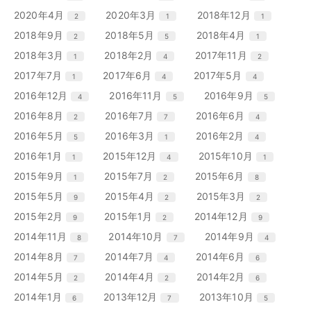
ト
ト
ト
ー
ー
ー
ン
ン
ン
リ
リ
リ
エ
件
エ
件
エ
件
2020年4月
2020年3月
2018年12月
2
1
1
数
数
数
ト
ト
ト
ー
ー
ー
ン
ン
ン
リ
リ
リ
エ
件
エ
件
エ
件
2018年9月
2018年5月
2018年4月
2
5
1
数
数
数
ト
ト
ト
ー
ー
ー
ン
ン
ン
リ
リ
リ
エ
件
エ
件
エ
件
2018年3月
2018年2月
2017年11月
1
4
2
数
数
数
ト
ト
ト
ー
ー
ー
ン
ン
ン
リ
リ
リ
エ
件
エ
件
エ
件
2017年7月
2017年6月
2017年5月
1
4
4
数
数
数
ト
ト
ト
ー
ー
ー
ン
ン
ン
リ
リ
リ
エ
件
エ
件
エ
件
2016年12月
2016年11月
2016年9月
4
5
5
数
数
数
ト
ト
ト
ー
ー
ー
ン
ン
ン
リ
リ
リ
エ
件
エ
件
エ
件
2016年8月
2016年7月
2016年6月
2
7
4
数
数
数
ト
ト
ト
ー
ー
ー
ン
ン
ン
リ
リ
リ
エ
件
エ
件
エ
件
2016年5月
2016年3月
2016年2月
5
1
4
数
数
数
ト
ト
ト
ー
ー
ー
ン
ン
ン
リ
リ
リ
エ
件
エ
件
エ
件
2016年1月
2015年12月
2015年10月
1
4
1
数
数
数
ト
ト
ト
ー
ー
ー
ン
ン
ン
リ
リ
リ
エ
件
エ
件
エ
件
2015年9月
2015年7月
2015年6月
1
2
8
数
数
数
ト
ト
ト
ー
ー
ー
ン
ン
ン
リ
リ
リ
エ
件
エ
件
エ
件
2015年5月
2015年4月
2015年3月
9
2
2
数
数
数
ト
ト
ト
ー
ー
ー
ン
ン
ン
リ
リ
リ
エ
件
エ
件
エ
件
2015年2月
2015年1月
2014年12月
9
2
9
数
数
数
ト
ト
ト
ー
ー
ー
ン
ン
ン
リ
リ
リ
エ
件
エ
件
エ
件
2014年11月
2014年10月
2014年9月
8
7
4
数
数
数
ト
ト
ト
ー
ー
ー
ン
ン
ン
リ
リ
リ
エ
件
エ
件
エ
件
2014年8月
2014年7月
2014年6月
7
4
6
数
数
数
ト
ト
ト
ー
ー
ー
ン
ン
ン
リ
リ
リ
エ
件
エ
件
エ
件
2014年5月
2014年4月
2014年2月
2
2
6
数
数
数
ト
ト
ト
ー
ー
ー
ン
ン
ン
リ
リ
リ
エ
件
エ
件
エ
件
2014年1月
2013年12月
2013年10月
6
7
5
数
数
数
ト
ト
ト
ー
ー
ー
ン
ン
ン