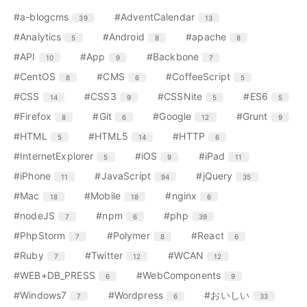
数
数
数
ー
エ
件
エ
件
#a-blogcms
#AdventCalendar
39
13
数
ン
ン
エ
件
エ
件
エ
件
#Analytics
#Android
#apache
5
8
8
ト
ト
ン
ン
ン
リ
リ
エ
件
エ
件
エ
件
#API
#App
#Backbone
10
9
7
ト
ト
ト
ー
ー
ン
ン
ン
リ
リ
リ
エ
件
エ
件
エ
件
#CentOS
#CMS
#CoffeeScript
8
6
5
数
数
ト
ト
ト
ー
ー
ー
ン
ン
ン
リ
リ
リ
エ
件
エ
件
エ
件
エ
件
#CSS
#CSS3
#CSSNite
#ES6
14
9
5
5
数
数
数
ト
ト
ト
ー
ー
ー
ン
ン
ン
ン
リ
リ
リ
エ
件
エ
件
エ
件
エ
件
#Firefox
#Git
#Google
#Grunt
8
6
12
9
数
数
数
ト
ト
ト
ト
ー
ー
ー
ン
ン
ン
ン
リ
リ
リ
リ
エ
件
エ
件
エ
件
#HTML
#HTML5
#HTTP
5
14
6
数
数
数
ト
ト
ト
ト
ー
ー
ー
ー
ン
ン
ン
リ
リ
リ
リ
エ
件
エ
件
エ
件
#InternetExplorer
#iOS
#iPad
5
9
11
数
数
数
数
ト
ト
ト
ー
ー
ー
ー
ン
ン
ン
リ
リ
リ
エ
件
エ
件
エ
件
#iPhone
#JavaScript
#jQuery
11
94
35
数
数
数
数
ト
ト
ト
ー
ー
ー
ン
ン
ン
リ
リ
リ
エ
件
エ
件
エ
件
#Mac
#Mobile
#nginx
18
18
6
数
数
数
ト
ト
ト
ー
ー
ー
ン
ン
ン
リ
リ
リ
エ
件
エ
件
エ
件
#nodeJS
#npm
#php
7
6
39
数
数
数
ト
ト
ト
ー
ー
ー
ン
ン
ン
リ
リ
リ
エ
件
エ
件
エ
件
#PhpStorm
#Polymer
#React
7
8
6
数
数
数
ト
ト
ト
ー
ー
ー
ン
ン
ン
リ
リ
リ
エ
件
エ
件
エ
件
#Ruby
#Twitter
#WCAN
7
12
12
数
数
数
ト
ト
ト
ー
ー
ー
ン
ン
ン
リ
リ
リ
エ
件
エ
件
#WEB+DB_PRESS
#WebComponents
6
9
数
数
数
ト
ト
ト
ー
ー
ー
ン
ン
リ
リ
リ
エ
件
エ
件
エ
件
#Windows7
#Wordpress
#おいしい
7
6
33
数
数
数
ト
ト
ー
ー
ー