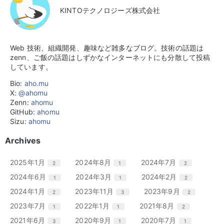
KINTOテクノロジーズ株式会社
Web 技術、組織開発、趣味など雑多なブログ。技術の話題は
zenn、ご飯の話題はしずかなインターネットにも分散して投稿
しています。
Bio:
aho.mu
X:
@ahomu
Zenn:
ahomu
GitHub:
ahomu
Sizu:
ahomu
Archives
エ
件
エ
件
エ
件
2025年1月
2024年8月
2024年7月
2
1
2
ン
ン
ン
エ
件
エ
件
エ
件
2024年6月
2024年3月
2024年2月
1
1
2
ト
ト
ト
ン
ン
ン
リ
リ
リ
エ
件
エ
件
エ
件
2024年1月
2023年11月
2023年9月
2
3
2
ト
ト
ト
ー
ー
ー
ン
ン
ン
リ
リ
リ
エ
件
エ
件
エ
件
2023年7月
2022年1月
2021年8月
1
1
2
数
数
数
ト
ト
ト
ー
ー
ー
ン
ン
ン
リ
リ
リ
エ
件
エ
件
エ
件
2021年6月
2020年9月
2020年7月
3
1
1
数
数
数