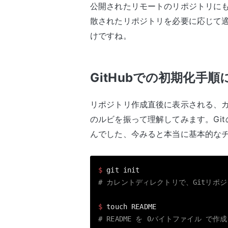
公開されたリモートのリポジトリに
散されたリポジトリを必要に応じて
けですね。
GitHubでの初期化手
リポジトリ作成直後に表示される、
のルビを振って理解してみます。Gi
んでした、今みると本当に基本的な
$ 
# カレントディレクトリで、Gitリポ
$ 
# README を 0バイトファイル で作成