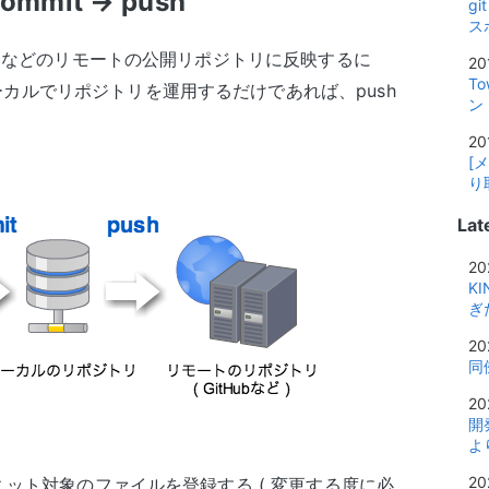
mmit → push
g
ス
Hubなどのリモートの公開リポジトリに反映するに
20
T
カルでリポジトリを運用するだけであれば、push
ン
20
[
り
Lat
20
K
ぎ
20
同
20
開
よ
20
ット対象のファイルを登録する ( 変更する度に必