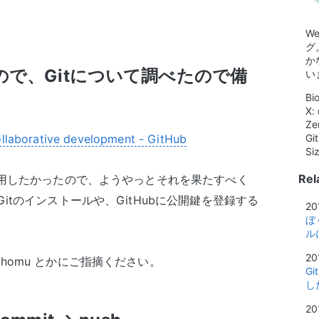
W
グ
か
たので、Gitについて調べたので備
い
Bi
X:
Ze
llaborative development - GitHub
Gi
Si
Rel
用したかったので、ようやっとそれを果たすべく
itのインストールや、GitHubに公開鍵を登録する
20
ぼ
ル
20
homu とかにご指摘ください。
G
し
20