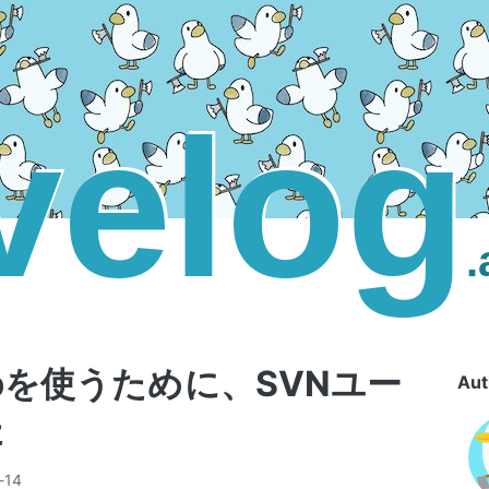
velog
Hubを使うために、SVNユー
Aut
た
-14