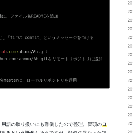
2
2
補に、ファイル名READMEを追加
2
2
2
し「first commit」というメッセージをつける
2
hub
.
com:
2
hub
.com:ahomu/Ah.gitをリモートリポジトリに追加
2
2
ンチ名masterに、ローカルリポジトリを適用
2
2
2
2
2
2
、用語の取り扱いにも難儀したので整理。冒頭の
ロ
2
があるという概念
もそうですが、類似の異なった知