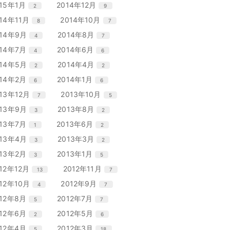
リ
リ
エ
件
エ
件
015年1月
2014年12月
2
9
数
数
ト
ト
ー
ー
ン
ン
リ
リ
エ
件
エ
件
014年11月
2014年10月
8
7
数
数
ト
ト
ー
ー
ン
ン
リ
リ
エ
件
エ
件
014年9月
2014年8月
4
7
数
数
ト
ト
ー
ー
ン
ン
リ
リ
エ
件
エ
件
014年7月
2014年6月
4
6
数
数
ト
ト
ー
ー
ン
ン
リ
リ
エ
件
エ
件
014年5月
2014年4月
2
2
数
数
ト
ト
ー
ー
ン
ン
リ
リ
エ
件
エ
件
014年2月
2014年1月
6
6
数
数
ト
ト
ー
ー
ン
ン
リ
リ
エ
件
エ
件
013年12月
2013年10月
7
5
数
数
ト
ト
ー
ー
ン
ン
リ
リ
エ
件
エ
件
013年9月
2013年8月
3
2
数
数
ト
ト
ー
ー
ン
ン
リ
リ
エ
件
エ
件
013年7月
2013年6月
1
2
数
数
ト
ト
ー
ー
ン
ン
リ
リ
エ
件
エ
件
013年4月
2013年3月
3
2
数
数
ト
ト
ー
ー
ン
ン
リ
リ
エ
件
エ
件
013年2月
2013年1月
3
5
数
数
ト
ト
ー
ー
ン
ン
リ
リ
エ
件
エ
件
012年12月
2012年11月
13
7
数
数
ト
ト
ー
ー
ン
ン
リ
リ
エ
件
エ
件
012年10月
2012年9月
4
7
数
数
ト
ト
ー
ー
ン
ン
リ
リ
エ
件
エ
件
012年8月
2012年7月
5
7
数
数
ト
ト
ー
ー
ン
ン
リ
リ
エ
件
エ
件
012年6月
2012年5月
2
6
数
数
ト
ト
ー
ー
ン
ン
リ
リ
エ
件
エ
件
012年4月
2012年3月
5
18