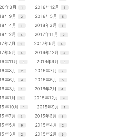
数
数
ト
ト
ー
ー
ン
ン
リ
リ
エ
件
エ
件
020年3月
2018年12月
1
1
数
数
ト
ト
ー
ー
ン
ン
リ
リ
エ
件
エ
件
018年9月
2018年5月
2
5
数
数
ト
ト
ー
ー
ン
ン
リ
リ
エ
件
エ
件
018年4月
2018年3月
1
1
数
数
ト
ト
ー
ー
ン
ン
リ
リ
エ
件
エ
件
018年2月
2017年11月
4
2
数
数
ト
ト
ー
ー
ン
ン
リ
リ
エ
件
エ
件
017年7月
2017年6月
1
4
数
数
ト
ト
ー
ー
ン
ン
リ
リ
エ
件
エ
件
017年5月
2016年12月
4
4
数
数
ト
ト
ー
ー
ン
ン
リ
リ
エ
件
エ
件
016年11月
2016年9月
5
5
数
数
ト
ト
ー
ー
ン
ン
リ
リ
エ
件
エ
件
016年8月
2016年7月
2
7
数
数
ト
ト
ー
ー
ン
ン
リ
リ
エ
件
エ
件
016年6月
2016年5月
4
5
数
数
ト
ト
ー
ー
ン
ン
リ
リ
エ
件
エ
件
016年3月
2016年2月
1
4
数
数
ト
ト
ー
ー
ン
ン
リ
リ
エ
件
エ
件
016年1月
2015年12月
1
4
数
数
ト
ト
ー
ー
ン
ン
リ
リ
エ
件
エ
件
015年10月
2015年9月
1
1
数
数
ト
ト
ー
ー
ン
ン
リ
リ
エ
件
エ
件
015年7月
2015年6月
2
8
数
数
ト
ト
ー
ー
ン
ン
リ
リ
エ
件
エ
件
015年5月
2015年4月
9
2
数
数
ト
ト
ー
ー
ン
ン
リ
リ
エ
件
エ
件
015年3月
2015年2月
2
9
数
数
ト
ト
ー
ー
ン
ン