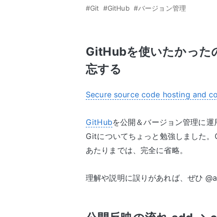
#Git
#GitHub
#バージョン管理
GitHubを使いたかっ
忘する
Secure source code hosting and co
GitHub
を公開＆バージョン管理に運
Gitについてちょっと勉強しました。G
あたりまでは、完全に省略。
理解や説明に誤りがあれば、ぜひ @a