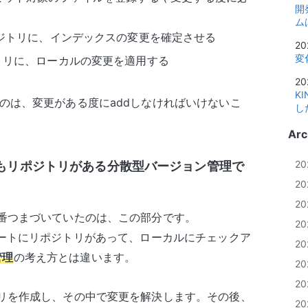
開
ム
ジトリに、インデックスの変更を確定させる
20
変
トリに、ローカルの変更を適用する
20
K
なのは、変更がある度にaddしなければいけないこ
し
Arc
2
にもリポジトリがある分散型バージョン管理で
2
2
一番つまづいていたのは、この部分です。
2
ように、リモートにリポジトリがあって、ローカルにチェックア
2
管理
の考え方とは違います。
2
2
トリを作成し、その中で変更を解決します。その後、
2