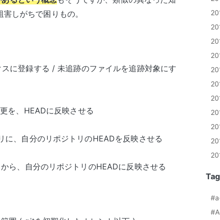
2
t )を阻害しがちで困りもの。
20
2
2
ックスに登録する / 未追跡のファイルを追跡対象にす
2
2
2
の変更を、HEADに反映させる
2
2
ジトリに、自分のリポジトリのHEADを反映させる
2
2
ジトリから、自分のリポジトリのHEADに反映させる
Tag
#a
#A