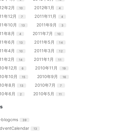
数
数
ト
ト
ー
ー
ン
ン
リ
リ
エ
件
エ
件
012年2月
2012年1月
10
4
数
数
ト
ト
ー
ー
ン
ン
リ
リ
エ
件
エ
件
11年12月
2011年11月
7
4
数
数
ト
ト
ー
ー
ン
ン
リ
リ
エ
件
エ
件
011年10月
2011年9月
13
3
数
数
ト
ト
ー
ー
ン
ン
リ
リ
エ
件
エ
件
011年8月
2011年7月
4
10
数
数
ト
ト
ー
ー
ン
ン
リ
リ
エ
件
エ
件
011年6月
2011年5月
13
14
数
数
ト
ト
ー
ー
ン
ン
リ
リ
エ
件
エ
件
011年4月
2011年3月
10
12
数
数
ト
ト
ー
ー
ン
ン
リ
リ
エ
件
エ
件
011年2月
2011年1月
14
11
数
数
ト
ト
ー
ー
ン
ン
リ
リ
エ
件
エ
件
010年12月
2010年11月
6
19
数
数
ト
ト
ー
ー
ン
ン
リ
リ
エ
件
エ
件
010年10月
2010年9月
15
16
数
数
ト
ト
ー
ー
ン
ン
リ
リ
エ
件
エ
件
010年8月
2010年7月
13
7
数
数
ト
ト
ー
ー
ン
ン
リ
リ
エ
件
エ
件
010年6月
2010年5月
2
11
数
数
ト
ト
ー
ー
ン
ン
リ
リ
数
数
ト
ト
s
ー
ー
リ
リ
数
数
ー
ー
エ
件
-blogcms
39
数
数
ン
エ
件
dventCalendar
13
ト