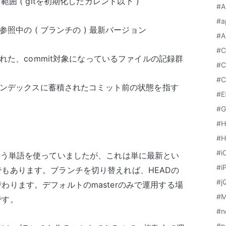
囲 ( gitを初期化したカレント以下 )
#A
#a
参照中の ( ブランチの ) 最新バージョン
#A
#C
された、commit対象になっているファイルの記録群
#C
#C
てインデックスに蓄積されたコミット前の状態を指す
#E
#G
#
#H
#i
いう単語を使っていましたが、これは単に最新とい
#i
もあります。ブランチを切り替えれば、HEADの
#j
わります。デフォルトのmasterのみで運用する場
#M
です。
#n
#p