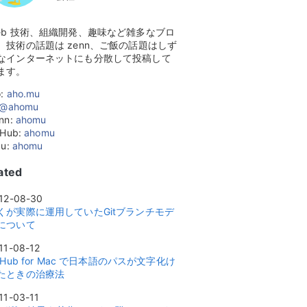
eb 技術、組織開発、趣味など雑多なブロ
。技術の話題は zenn、ご飯の話題はしず
なインターネットにも分散して投稿して
ます。
o:
aho.mu
@ahomu
nn:
ahomu
tHub:
ahomu
zu:
ahomu
ated
12-08-30
くが実際に運用していたGitブランチモデ
について
11-08-12
itHub for Mac で日本語のパスが文字化け
たときの治療法
11-03-11