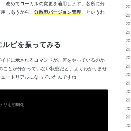
も、改めてローカルの変更を適用します。各所に分
2
適用しあうから、
分散型バージョン管理
、というわ
2
2
2
2
順にルビを振ってみる
2
2
ガイドに示されるコマンドが、何をやっているのか
2
tのことが分かっていない状態だと、よくわかりませ
2
チュートリアルになっていたんですね！
2
2
2
ジトリを初期化
2
2
2