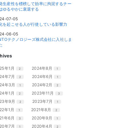
発生産性を標榜して効率に拘泥するチー
はゆるやかに衰退する
24-07-05
化を起こせる人が行使している影響力
24-06-05
INTOテクノロジーズ株式会社に入社しま
た
hives
エ
件
エ
件
025年1月
2024年8月
2
1
ン
ン
エ
件
エ
件
024年7月
2024年6月
2
1
ト
ト
ン
ン
リ
リ
エ
件
エ
件
024年3月
2024年2月
1
2
ト
ト
ー
ー
ン
ン
リ
リ
エ
件
エ
件
024年1月
2023年11月
2
3
数
数
ト
ト
ー
ー
ン
ン
リ
リ
エ
件
エ
件
023年9月
2023年7月
2
1
数
数
ト
ト
ー
ー
ン
ン
リ
リ
エ
件
エ
件
022年1月
2021年8月
1
2
数
数
ト
ト
ー
ー
ン
ン
リ
リ
エ
件
エ
件
021年6月
2020年9月
3
1
数
数
ト
ト
ー
ー
ン
ン
リ
リ
エ
件
エ
件
020年7月
2020年4月
1
2