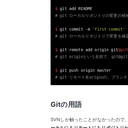
$ 
# git ローカルリポジトリの変更の候
$ 
git commit -m 
'first commit'
# git ローカルリポジトリで変更を確定
$ 
git remote add origin git
@git
# git originという名前で、git
@git
$ 
# git リモート名originの、ブラ
Gitの用語
SVNしか触ったことがなかったので
ーカルにもリモートにもリポジトリ