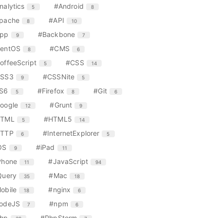
ン
リ
エ
件
エ
件
nalytics
#Android
5
8
ト
ー
ン
ン
リ
エ
件
エ
件
pache
#API
8
10
数
ト
ト
ー
ン
ン
リ
リ
エ
件
エ
件
pp
#Backbone
9
7
数
ト
ト
ー
ー
ン
ン
リ
リ
エ
件
エ
件
entOS
#CMS
8
6
数
数
ト
ト
ー
ー
ン
ン
リ
リ
エ
件
エ
件
offeeScript
#CSS
5
14
数
数
ト
ト
ー
ー
ン
ン
リ
リ
エ
件
エ
件
SS3
#CSSNite
9
5
数
数
ト
ト
ー
ー
ン
ン
リ
リ
エ
件
エ
件
エ
件
S6
#Firefox
#Git
5
8
6
数
数
ト
ト
ー
ー
ン
ン
ン
リ
リ
エ
件
エ
件
oogle
#Grunt
12
9
数
数
ト
ト
ト
ー
ー
ン
ン
リ
リ
リ
エ
件
エ
件
HTML
#HTML5
5
14
数
数
ト
ト
ー
ー
ー
ン
ン
リ
リ
エ
件
エ
件
TTP
#InternetExplorer
6
5
数
数
数
ト
ト
ー
ー
ン
ン
リ
リ
エ
件
エ
件
OS
#iPad
9
11
数
数
ト
ト
ー
ー
ン
ン
リ
リ
エ
件
エ
件
Phone
#JavaScript
11
94
数
数
ト
ト
ー
ー
ン
ン
リ
リ
エ
件
エ
件
Query
#Mac
35
18
数
数
ト
ト
ー
ー
ン
ン
リ
リ
エ
件
エ
件
obile
#nginx
18
6
数
数
ト
ト
ー
ー
ン
ン
リ
リ
エ
件
エ
件
odeJS
#npm
7
6
数
数
ト
ト
ー
ー
ン
ン
リ
リ
エ
件
エ
件
hp
#PhpStorm