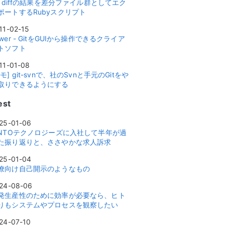
it diffの結果を差分ファイル群としてエク
ポートするRubyスクリプト
11-02-15
ower - GitをGUIから操作できるクライア
トソフト
11-01-08
メモ] git-svnで、社のSvnと手元のGitをや
取りできるようにする
est
25-01-06
INTOテクノロジーズに入社して半年が過
た振り返りと、ささやかな求人訴求
25-01-04
僚向け自己開示のようなもの
24-08-06
発生産性のために効率が必要なら、ヒト
りもシステムやプロセスを観察したい
24-07-10