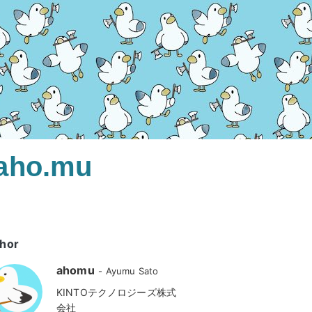
.aho.mu
hor
ahomu
Ayumu Sato
KINTOテクノロジーズ株式
会社