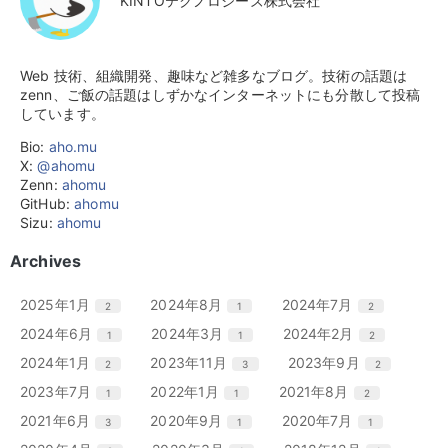
KINTOテクノロジーズ株式会社
Web 技術、組織開発、趣味など雑多なブログ。技術の話題は
zenn、ご飯の話題はしずかなインターネットにも分散して投稿
しています。
Bio:
aho.mu
X:
@ahomu
Zenn:
ahomu
GitHub:
ahomu
Sizu:
ahomu
Archives
エ
件
エ
件
エ
件
2025年1月
2024年8月
2024年7月
2
1
2
ン
ン
ン
エ
件
エ
件
エ
件
2024年6月
2024年3月
2024年2月
1
1
2
ト
ト
ト
ン
ン
ン
リ
リ
リ
エ
件
エ
件
エ
件
2024年1月
2023年11月
2023年9月
2
3
2
ト
ト
ト
ー
ー
ー
ン
ン
ン
リ
リ
リ
エ
件
エ
件
エ
件
2023年7月
2022年1月
2021年8月
1
1
2
数
数
数
ト
ト
ト
ー
ー
ー
ン
ン
ン
リ
リ
リ
エ
件
エ
件
エ
件
2021年6月
2020年9月
2020年7月
3
1
1
数
数
数
ト
ト
ト
ー
ー
ー
ン
ン
ン
リ
リ
リ