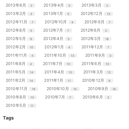
ー
ー
ー
ン
ン
ン
リ
リ
リ
エ
件
エ
件
エ
件
2013年6月
2013年4月
2013年3月
2
3
2
数
数
数
ト
ト
ト
ー
ー
ー
ン
ン
ン
リ
リ
リ
エ
件
エ
件
エ
件
2013年2月
2013年1月
2012年12月
3
5
13
数
数
数
ト
ト
ト
ー
ー
ー
ン
ン
ン
リ
リ
リ
エ
件
エ
件
エ
件
2012年11月
2012年10月
2012年9月
7
4
7
数
数
数
ト
ト
ト
ー
ー
ー
ン
ン
ン
リ
リ
リ
エ
件
エ
件
エ
件
2012年8月
2012年7月
2012年6月
5
7
2
数
数
数
ト
ト
ト
ー
ー
ー
ン
ン
ン
リ
リ
リ
エ
件
エ
件
エ
件
2012年5月
2012年4月
2012年3月
6
5
18
数
数
数
ト
ト
ト
ー
ー
ー
ン
ン
ン
リ
リ
リ
エ
件
エ
件
エ
件
2012年2月
2012年1月
2011年12月
10
4
7
数
数
数
ト
ト
ト
ー
ー
ー
ン
ン
ン
リ
リ
リ
エ
件
エ
件
エ
件
2011年11月
2011年10月
2011年9月
4
13
3
数
数
数
ト
ト
ト
ー
ー
ー
ン
ン
ン
リ
リ
リ
エ
件
エ
件
エ
件
2011年8月
2011年7月
2011年6月
4
10
13
数
数
数
ト
ト
ト
ー
ー
ー
ン
ン
ン
リ
リ
リ
エ
件
エ
件
エ
件
2011年5月
2011年4月
2011年3月
14
10
12
数
数
数
ト
ト
ト
ー
ー
ー
ン
ン
ン
リ
リ
リ
エ
件
エ
件
エ
件
2011年2月
2011年1月
2010年12月
14
11
6
数
数
数
ト
ト
ト
ー
ー
ー
ン
ン
ン
リ
リ
リ
エ
件
エ
件
エ
件
2010年11月
2010年10月
2010年9月
19
15
16
数
数
数
ト
ト
ト
ー
ー
ー
ン
ン
ン
リ
リ
リ
エ
件
エ
件
エ
件
2010年8月
2010年7月
2010年6月
13
7
2
数
数
数
ト
ト
ト
ー
ー
ー
ン
ン
ン
リ
リ
リ
エ
件
2010年5月
11
数
数
数
ト
ト
ト
ー
ー
ー
ン
リ
リ
リ
数
数
数
ト
Tags
ー
ー
ー
リ
数
数
数
ー