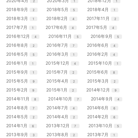
エ
件
エ
件
エ
件
2020年4月
2020年3月
2018年12月
2
1
1
数
数
数
ト
ト
ト
ー
ー
ー
ン
ン
ン
リ
リ
リ
エ
件
エ
件
エ
件
2018年9月
2018年5月
2018年4月
2
5
1
数
数
数
ト
ト
ト
ー
ー
ー
ン
ン
ン
リ
リ
リ
エ
件
エ
件
エ
件
2018年3月
2018年2月
2017年11月
1
4
2
数
数
数
ト
ト
ト
ー
ー
ー
ン
ン
ン
リ
リ
リ
エ
件
エ
件
エ
件
2017年7月
2017年6月
2017年5月
1
4
4
数
数
数
ト
ト
ト
ー
ー
ー
ン
ン
ン
リ
リ
リ
エ
件
エ
件
エ
件
2016年12月
2016年11月
2016年9月
4
5
5
数
数
数
ト
ト
ト
ー
ー
ー
ン
ン
ン
リ
リ
リ
エ
件
エ
件
エ
件
2016年8月
2016年7月
2016年6月
2
7
4
数
数
数
ト
ト
ト
ー
ー
ー
ン
ン
ン
リ
リ
リ
エ
件
エ
件
エ
件
2016年5月
2016年3月
2016年2月
5
1
4
数
数
数
ト
ト
ト
ー
ー
ー
ン
ン
ン
リ
リ
リ
エ
件
エ
件
エ
件
2016年1月
2015年12月
2015年10月
1
4
1
数
数
数
ト
ト
ト
ー
ー
ー
ン
ン
ン
リ
リ
リ
エ
件
エ
件
エ
件
2015年9月
2015年7月
2015年6月
1
2
8
数
数
数
ト
ト
ト
ー
ー
ー
ン
ン
ン
リ
リ
リ
エ
件
エ
件
エ
件
2015年5月
2015年4月
2015年3月
9
2
2
数
数
数
ト
ト
ト
ー
ー
ー
ン
ン
ン
リ
リ
リ
エ
件
エ
件
エ
件
2015年2月
2015年1月
2014年12月
9
2
9
数
数
数
ト
ト
ト
ー
ー
ー
ン
ン
ン
リ
リ
リ
エ
件
エ
件
エ
件
2014年11月
2014年10月
2014年9月
8
7
4
数
数
数
ト
ト
ト
ー
ー
ー
ン
ン
ン
リ
リ
リ
エ
件
エ
件
エ
件
2014年8月
2014年7月
2014年6月
7
4
6
数
数
数
ト
ト
ト
ー
ー
ー
ン
ン
ン
リ
リ
リ
エ
件
エ
件
エ
件
2014年5月
2014年4月
2014年2月
2
2
6
数
数
数
ト
ト
ト
ー
ー
ー
ン
ン
ン
リ
リ
リ
エ
件
エ
件
エ
件
2014年1月
2013年12月
2013年10月
6
7
5
数
数
数
ト
ト
ト
ー
ー
ー
ン
ン
ン
リ
リ
リ
エ
件
エ
件
エ
件
2013年9月
2013年8月
2013年7月
3
2
1
数
数
数
ト
ト
ト