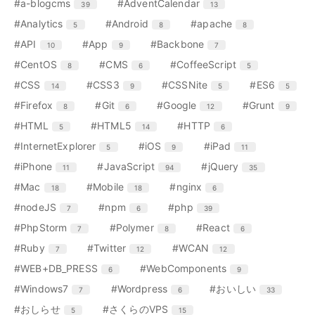
エ
件
エ
件
#a-blogcms
#AdventCalendar
39
13
数
ン
ン
エ
件
エ
件
エ
件
#Analytics
#Android
#apache
5
8
8
ト
ト
ン
ン
ン
リ
リ
エ
件
エ
件
エ
件
#API
#App
#Backbone
10
9
7
ト
ト
ト
ー
ー
ン
ン
ン
リ
リ
リ
エ
件
エ
件
エ
件
#CentOS
#CMS
#CoffeeScript
8
6
5
数
数
ト
ト
ト
ー
ー
ー
ン
ン
ン
リ
リ
リ
エ
件
エ
件
エ
件
エ
件
#CSS
#CSS3
#CSSNite
#ES6
14
9
5
5
数
数
数
ト
ト
ト
ー
ー
ー
ン
ン
ン
ン
リ
リ
リ
エ
件
エ
件
エ
件
エ
件
#Firefox
#Git
#Google
#Grunt
8
6
12
9
数
数
数
ト
ト
ト
ト
ー
ー
ー
ン
ン
ン
ン
リ
リ
リ
リ
エ
件
エ
件
エ
件
#HTML
#HTML5
#HTTP
5
14
6
数
数
数
ト
ト
ト
ト
ー
ー
ー
ー
ン
ン
ン
リ
リ
リ
リ
エ
件
エ
件
エ
件
#InternetExplorer
#iOS
#iPad
5
9
11
数
数
数
数
ト
ト
ト
ー
ー
ー
ー
ン
ン
ン
リ
リ
リ
エ
件
エ
件
エ
件
#iPhone
#JavaScript
#jQuery
11
94
35
数
数
数
数
ト
ト
ト
ー
ー
ー
ン
ン
ン
リ
リ
リ
エ
件
エ
件
エ
件
#Mac
#Mobile
#nginx
18
18
6
数
数
数
ト
ト
ト
ー
ー
ー
ン
ン
ン
リ
リ
リ
エ
件
エ
件
エ
件
#nodeJS
#npm
#php
7
6
39
数
数
数
ト
ト
ト
ー
ー
ー
ン
ン
ン
リ
リ
リ
エ
件
エ
件
エ
件
#PhpStorm
#Polymer
#React
7
8
6
数
数
数
ト
ト
ト
ー
ー
ー
ン
ン
ン
リ
リ
リ
エ
件
エ
件
エ
件
#Ruby
#Twitter
#WCAN
7
12
12
数
数
数
ト
ト
ト
ー
ー
ー
ン
ン
ン
リ
リ
リ
エ
件
エ
件
#WEB+DB_PRESS
#WebComponents
6
9
数
数
数
ト
ト
ト
ー
ー
ー
ン
ン
リ
リ
リ
エ
件
エ
件
エ
件
#Windows7
#Wordpress
#おいしい
7
6
33
数
数
数
ト
ト
ー
ー
ー
ン
ン
ン
リ
リ
エ
件
エ
件
#おしらせ
#さくらのVPS
5
15
数
数
数
ト
ト
ト