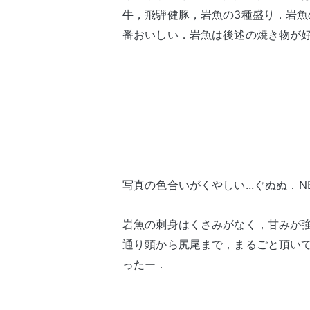
牛，飛騨健豚，岩魚の3種盛り．岩
番おいしい．岩魚は後述の焼き物が
写真の色合いがくやしい...ぐぬぬ．N
岩魚の刺身はくさみがなく，甘みが
通り頭から尻尾まで，まるごと頂い
ったー．