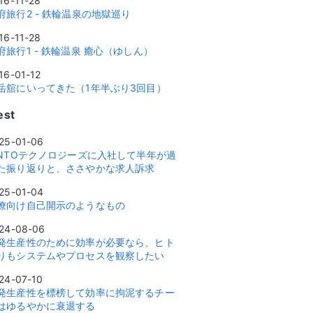
16-11-28
府旅行2 - 鉄輪温泉の地獄巡り
16-11-28
府旅行1 - 鉄輪温泉 癒心（ゆしん）
16-01-12
岳舘にいってきた（1年半ぶり3回目）
est
25-01-06
INTOテクノロジーズに入社して半年が過
た振り返りと、ささやかな求人訴求
25-01-04
僚向け自己開示のようなもの
24-08-06
発生産性のために効率が必要なら、ヒト
りもシステムやプロセスを観察したい
24-07-10
発生産性を標榜して効率に拘泥するチー
はゆるやかに衰退する