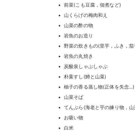
前菜(こも豆腐，佃煮など)
山くらげの梅肉和え
山菜の酢の物
岩魚のお造り
野菜の炊きもの(里芋，ふき，茄
岩魚の丸焼き
炭酸泉しゃぶしゃぶ
朴葉すし(鱒と山菜)
柚子の香る蒸し物(正体を失念...)
山菜そば
てんぷら(海老と芋の練り物，山
お吸い物
白米