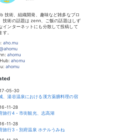
eb 技術、組織開発、趣味など雑多なブロ
。技術の話題は zenn、ご飯の話題はしず
なインターネットにも分散して投稿して
ます。
o:
aho.mu
@ahomu
nn:
ahomu
tHub:
ahomu
zu:
ahomu
ated
17-05-30
城、湯谷温泉における漢方薬膳料理の宿
16-11-28
府旅行4 - 市街観光、志高湖
16-11-28
府旅行3 - 別府温泉 ホテルうみね