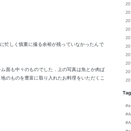
20
2
2
2
2
るのに忙しく慎重に撮る余裕が残っていなかったんで
2
2
2
ーム面も中々のものでした．上の写真は魚とか肉ば
2
，地のものを豊富に取り入れたお料理をいただくこ
2
Tag
#a
#A
#A
)
#a