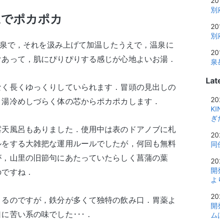
20
別
泉でポカポカ
20
別
の冷泉で，それを汲み上げて加温したうえで，温泉に
20
けあって，肌にぴりぴりする感じが心地よいお湯．
泉
Lat
なく長くゆっくりしていられます．冒頭の見出しの
20
，湯冷めしづらく体の芯からポカポカします．
K
ぎ
露天風呂もありました．使用中は表のドアノブに札
20
ルをする大雑把な運用ルールでしたが，何回も無料
同
が，山里の旧節句にあたっていたらしく菖蒲の葉
20
開
のですね．
よ
20
きるのですが，鉄分が多くて独特の飲み口．胃薬よ
開
に苦い系の味でした･･･．
ム