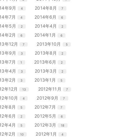
数
数
ト
ト
ー
ー
ン
ン
リ
リ
エ
件
エ
件
014年9月
2014年8月
4
7
数
数
ト
ト
ー
ー
ン
ン
リ
リ
エ
件
エ
件
014年7月
2014年6月
4
6
数
数
ト
ト
ー
ー
ン
ン
リ
リ
エ
件
エ
件
014年5月
2014年4月
2
2
数
数
ト
ト
ー
ー
ン
ン
リ
リ
エ
件
エ
件
014年2月
2014年1月
6
6
数
数
ト
ト
ー
ー
ン
ン
リ
リ
エ
件
エ
件
013年12月
2013年10月
7
5
数
数
ト
ト
ー
ー
ン
ン
リ
リ
エ
件
エ
件
013年9月
2013年8月
3
2
数
数
ト
ト
ー
ー
ン
ン
リ
リ
エ
件
エ
件
013年7月
2013年6月
1
2
数
数
ト
ト
ー
ー
ン
ン
リ
リ
エ
件
エ
件
013年4月
2013年3月
3
2
数
数
ト
ト
ー
ー
ン
ン
リ
リ
エ
件
エ
件
013年2月
2013年1月
3
5
数
数
ト
ト
ー
ー
ン
ン
リ
リ
エ
件
エ
件
012年12月
2012年11月
13
7
数
数
ト
ト
ー
ー
ン
ン
リ
リ
エ
件
エ
件
012年10月
2012年9月
4
7
数
数
ト
ト
ー
ー
ン
ン
リ
リ
エ
件
エ
件
012年8月
2012年7月
5
7
数
数
ト
ト
ー
ー
ン
ン
リ
リ
エ
件
エ
件
012年6月
2012年5月
2
6
数
数
ト
ト
ー
ー
ン
ン
リ
リ
エ
件
エ
件
012年4月
2012年3月
5
18
数
数
ト
ト
ー
ー
ン
ン
リ
リ
エ
件
エ
件
012年2月
2012年1月
10
4
数
数
ト
ト