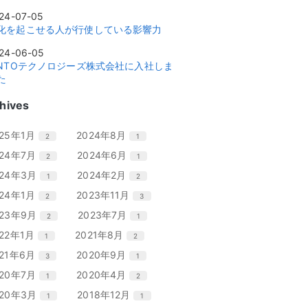
24-07-05
化を起こせる人が行使している影響力
24-06-05
INTOテクノロジーズ株式会社に入社しま
た
hives
エ
件
エ
件
025年1月
2024年8月
2
1
ン
ン
エ
件
エ
件
024年7月
2024年6月
2
1
ト
ト
ン
ン
リ
リ
エ
件
エ
件
024年3月
2024年2月
1
2
ト
ト
ー
ー
ン
ン
リ
リ
エ
件
エ
件
024年1月
2023年11月
2
3
数
数
ト
ト
ー
ー
ン
ン
リ
リ
エ
件
エ
件
023年9月
2023年7月
2
1
数
数
ト
ト
ー
ー
ン
ン
リ
リ
エ
件
エ
件
022年1月
2021年8月
1
2
数
数
ト
ト
ー
ー
ン
ン
リ
リ
エ
件
エ
件
021年6月
2020年9月
3
1
数
数
ト
ト
ー
ー
ン
ン
リ
リ
エ
件
エ
件
020年7月
2020年4月
1
2
数
数
ト
ト
ー
ー
ン
ン
リ
リ
エ
件
エ
件
020年3月
2018年12月
1
1
数
数
ト
ト
ー
ー
ン
ン