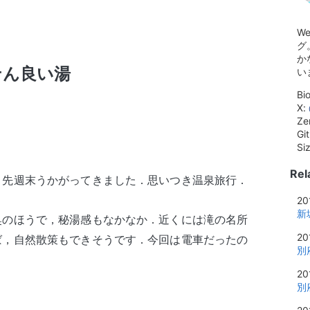
W
グ
か
せん良い湯
い
Bi
X:
Ze
Gi
Si
Rel
，先週末うかがってきました．思いつき温泉旅行．
20
新
奥のほうで，秘湯感もなかなか．近くには滝の名所
20
ば，自然散策もできそうです．今回は電車だったの
別
20
別