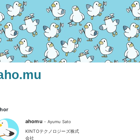
.aho.mu
hor
ahomu
Ayumu Sato
KINTOテクノロジーズ株式
会社