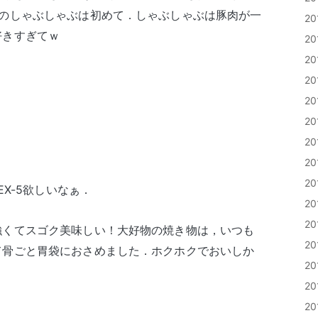
魚のしゃぶしゃぶは初めて．しゃぶしゃぶは豚肉が一
2
好きすぎてｗ
2
2
2
2
2
2
2
2
EX-5欲しいなぁ．
2
2
強くてスゴク美味しい！大好物の焼き物は，いつも
2
て骨ごと胃袋におさめました．ホクホクでおいしか
2
2
2