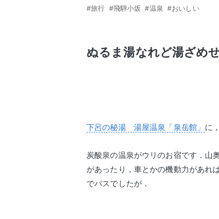
#旅行
#飛騨小坂
#温泉
#おいしい
ぬるま湯なれど湯ざめ
下呂の秘湯 湯屋温泉「泉岳館」
に
炭酸泉の温泉がウリのお宿です．山
があったり，車とかの機動力があれ
でパスでしたが．