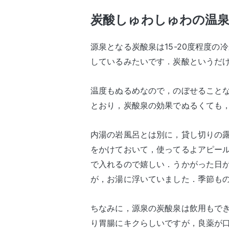
炭酸しゅわしゅわの温
源泉となる炭酸泉は15-20度程度
しているみたいです．炭酸というだ
温度もぬるめなので，のぼせること
とおり，炭酸泉の効果でぬるくても
内湯の岩風呂とは別に，貸し切りの
をかけておいて，使ってるよアピー
で入れるので嬉しい．うかがった日
が，お湯に浮いていました．季節も
ちなみに，源泉の炭酸泉は飲用もで
り胃腸にキクらしいですが，良薬が口