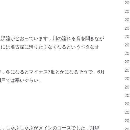
2
2
2
2
2
た渓流がとおっています．川の流れる音を聞きなが
2
ろには名古屋に帰りたくなくなるというベタなオ
2
2
2
，冬になるとマイナス7度とかになるそうで．6月
2
網戸では寒いぐらい．
2
2
2
2
2
は，しゃぶしゃぶがメインのコースでした．飛騨
2