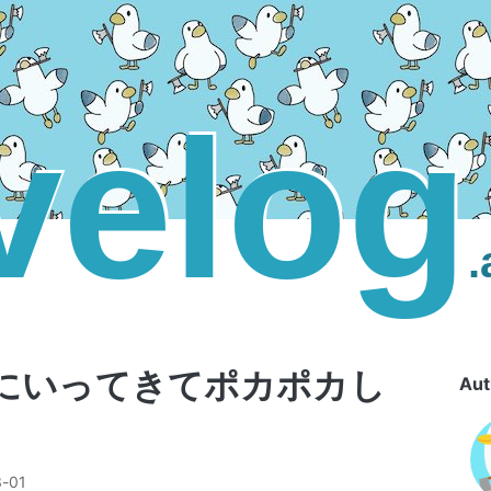
velog
にいってきてポカポカし
Aut
3-01