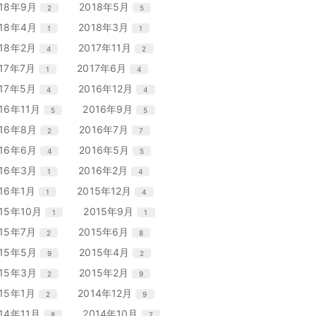
リ
リ
エ
件
エ
件
018年9月
2018年5月
2
5
数
数
ト
ト
ー
ー
ン
ン
リ
リ
エ
件
エ
件
018年4月
2018年3月
1
1
数
数
ト
ト
ー
ー
ン
ン
リ
リ
エ
件
エ
件
018年2月
2017年11月
4
2
数
数
ト
ト
ー
ー
ン
ン
リ
リ
エ
件
エ
件
017年7月
2017年6月
1
4
数
数
ト
ト
ー
ー
ン
ン
リ
リ
エ
件
エ
件
017年5月
2016年12月
4
4
数
数
ト
ト
ー
ー
ン
ン
リ
リ
エ
件
エ
件
016年11月
2016年9月
5
5
数
数
ト
ト
ー
ー
ン
ン
リ
リ
エ
件
エ
件
016年8月
2016年7月
2
7
数
数
ト
ト
ー
ー
ン
ン
リ
リ
エ
件
エ
件
016年6月
2016年5月
4
5
数
数
ト
ト
ー
ー
ン
ン
リ
リ
エ
件
エ
件
016年3月
2016年2月
1
4
数
数
ト
ト
ー
ー
ン
ン
リ
リ
エ
件
エ
件
016年1月
2015年12月
1
4
数
数
ト
ト
ー
ー
ン
ン
リ
リ
エ
件
エ
件
015年10月
2015年9月
1
1
数
数
ト
ト
ー
ー
ン
ン
リ
リ
エ
件
エ
件
015年7月
2015年6月
2
8
数
数
ト
ト
ー
ー
ン
ン
リ
リ
エ
件
エ
件
015年5月
2015年4月
9
2
数
数
ト
ト
ー
ー
ン
ン
リ
リ
エ
件
エ
件
015年3月
2015年2月
2
9
数
数
ト
ト
ー
ー
ン
ン
リ
リ
エ
件
エ
件
015年1月
2014年12月
2
9
数
数
ト
ト
ー
ー
ン
ン
リ
リ
エ
件
エ
件
014年11月
2014年10月
8
7