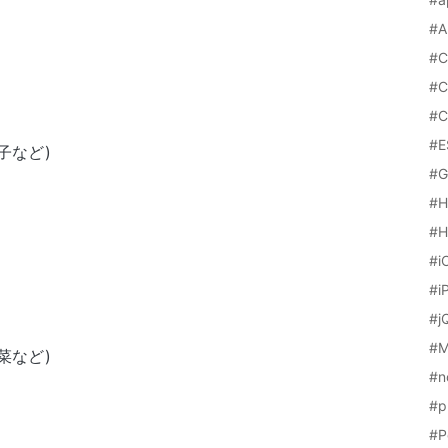
#A
#C
#C
#C
#E
子など)
#G
#
#H
#i
#i
#j
#M
菜など)
#n
#p
#P