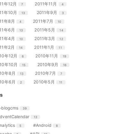
ー
ー
ン
ン
リ
リ
エ
件
エ
件
11年12月
2011年11月
7
4
数
数
ト
ト
ー
ー
ン
ン
リ
リ
エ
件
エ
件
011年10月
2011年9月
13
3
数
数
ト
ト
ー
ー
ン
ン
リ
リ
エ
件
エ
件
011年8月
2011年7月
4
10
数
数
ト
ト
ー
ー
ン
ン
リ
リ
エ
件
エ
件
011年6月
2011年5月
13
14
数
数
ト
ト
ー
ー
ン
ン
リ
リ
エ
件
エ
件
011年4月
2011年3月
10
12
数
数
ト
ト
ー
ー
ン
ン
リ
リ
エ
件
エ
件
011年2月
2011年1月
14
11
数
数
ト
ト
ー
ー
ン
ン
リ
リ
エ
件
エ
件
010年12月
2010年11月
6
19
数
数
ト
ト
ー
ー
ン
ン
リ
リ
エ
件
エ
件
010年10月
2010年9月
15
16
数
数
ト
ト
ー
ー
ン
ン
リ
リ
エ
件
エ
件
010年8月
2010年7月
13
7
数
数
ト
ト
ー
ー
ン
ン
リ
リ
エ
件
エ
件
010年6月
2010年5月
2
11
数
数
ト
ト
ー
ー
ン
ン
リ
リ
数
数
ト
ト
s
ー
ー
リ
リ
数
数
ー
ー
エ
件
-blogcms
39
数
数
ン
エ
件
dventCalendar
13
ト
ン
リ
エ
件
エ
件
nalytics
#Android
5
8
ト
ー
ン
ン
リ
エ
件
エ
件
pache
#API