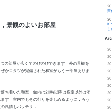
20
変
20
る，景観のよいお部屋
K
し
Arc
2
2
とつの部屋が広くてのびのびできます．外の景観を
2
なぜかコタツが完備された和室がもう一部屋ありま
2
2
2
落ち着いた和室．館内は20時以降は客室以外は消
2
れます．室内でもその灯りを楽しめるように，ろう
2
夜の風情もバッチリ．
2