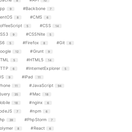
8
10
数
ト
ト
ー
ン
ン
リ
リ
エ
件
エ
件
pp
#Backbone
9
7
数
ト
ト
ー
ー
ン
ン
リ
リ
エ
件
エ
件
entOS
#CMS
8
6
数
数
ト
ト
ー
ー
ン
ン
リ
リ
エ
件
エ
件
offeeScript
#CSS
5
14
数
数
ト
ト
ー
ー
ン
ン
リ
リ
エ
件
エ
件
SS3
#CSSNite
9
5
数
数
ト
ト
ー
ー
ン
ン
リ
リ
エ
件
エ
件
エ
件
S6
#Firefox
#Git
5
8
6
数
数
ト
ト
ー
ー
ン
ン
ン
リ
リ
エ
件
エ
件
oogle
#Grunt
12
9
数
数
ト
ト
ト
ー
ー
ン
ン
リ
リ
リ
エ
件
エ
件
HTML
#HTML5
5
14
数
数
ト
ト
ー
ー
ー
ン
ン
リ
リ
エ
件
エ
件
TTP
#InternetExplorer
6
5
数
数
数
ト
ト
ー
ー
ン
ン
リ
リ
エ
件
エ
件
OS
#iPad
9
11
数
数
ト
ト
ー
ー
ン
ン
リ
リ
エ
件
エ
件
Phone
#JavaScript
11
94
数
数
ト
ト
ー
ー
ン
ン
リ
リ
エ
件
エ
件
Query
#Mac
35
18
数
数
ト
ト
ー
ー
ン
ン
リ
リ
エ
件
エ
件
obile
#nginx
18
6
数
数
ト
ト
ー
ー
ン
ン
リ
リ
エ
件
エ
件
odeJS
#npm
7
6
数
数
ト
ト
ー
ー
ン
ン
リ
リ
エ
件
エ
件
hp
#PhpStorm
39
7
数
数
ト
ト
ー
ー
ン
ン
リ
リ
エ
件
エ
件
olymer
#React
8
6
数
数
ト
ト