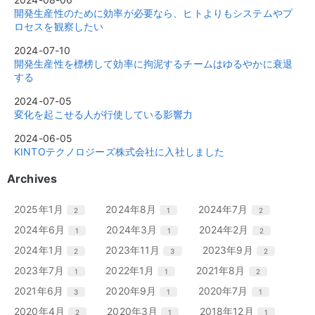
開発生産性のために効率が必要なら、ヒトよりもシステムやプ
ロセスを観察したい
2024-07-10
開発生産性を標榜して効率に拘泥するチームはゆるやかに衰退
する
2024-07-05
変化を起こせる人が行使している影響力
2024-06-05
KINTOテクノロジーズ株式会社に入社しました
Archives
エ
件
エ
件
エ
件
2025年1月
2024年8月
2024年7月
2
1
2
ン
ン
ン
エ
件
エ
件
エ
件
2024年6月
2024年3月
2024年2月
1
1
2
ト
ト
ト
ン
ン
ン
リ
リ
リ
エ
件
エ
件
エ
件
2024年1月
2023年11月
2023年9月
2
3
2
ト
ト
ト
ー
ー
ー
ン
ン
ン
リ
リ
リ
エ
件
エ
件
エ
件
2023年7月
2022年1月
2021年8月
1
1
2
数
数
数
ト
ト
ト
ー
ー
ー
ン
ン
ン
リ
リ
リ
エ
件
エ
件
エ
件
2021年6月
2020年9月
2020年7月
3
1
1
数
数
数
ト
ト
ト
ー
ー
ー
ン
ン
ン
リ
リ
リ
エ
件
エ
件
エ
件
2020年4月
2020年3月
2018年12月
2
1
1