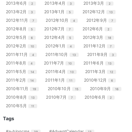
リ
リ
リ
エ
件
エ
件
エ
件
2013年6月
2013年4月
2013年3月
2
3
2
数
数
数
ト
ト
ト
ー
ー
ー
ン
ン
ン
リ
リ
リ
エ
件
エ
件
エ
件
2013年2月
2013年1月
2012年12月
3
5
13
数
数
数
ト
ト
ト
ー
ー
ー
ン
ン
ン
リ
リ
リ
エ
件
エ
件
エ
件
2012年11月
2012年10月
2012年9月
7
4
7
数
数
数
ト
ト
ト
ー
ー
ー
ン
ン
ン
リ
リ
リ
エ
件
エ
件
エ
件
2012年8月
2012年7月
2012年6月
5
7
2
数
数
数
ト
ト
ト
ー
ー
ー
ン
ン
ン
リ
リ
リ
エ
件
エ
件
エ
件
2012年5月
2012年4月
2012年3月
6
5
18
数
数
数
ト
ト
ト
ー
ー
ー
ン
ン
ン
リ
リ
リ
エ
件
エ
件
エ
件
2012年2月
2012年1月
2011年12月
10
4
7
数
数
数
ト
ト
ト
ー
ー
ー
ン
ン
ン
リ
リ
リ
エ
件
エ
件
エ
件
2011年11月
2011年10月
2011年9月
4
13
3
数
数
数
ト
ト
ト
ー
ー
ー
ン
ン
ン
リ
リ
リ
エ
件
エ
件
エ
件
2011年8月
2011年7月
2011年6月
4
10
13
数
数
数
ト
ト
ト
ー
ー
ー
ン
ン
ン
リ
リ
リ
エ
件
エ
件
エ
件
2011年5月
2011年4月
2011年3月
14
10
12
数
数
数
ト
ト
ト
ー
ー
ー
ン
ン
ン
リ
リ
リ
エ
件
エ
件
エ
件
2011年2月
2011年1月
2010年12月
14
11
6
数
数
数
ト
ト
ト
ー
ー
ー
ン
ン
ン
リ
リ
リ
エ
件
エ
件
エ
件
2010年11月
2010年10月
2010年9月
19
15
16
数
数
数
ト
ト
ト
ー
ー
ー
ン
ン
ン
リ
リ
リ
エ
件
エ
件
エ
件
2010年8月
2010年7月
2010年6月
13
7
2
数
数
数
ト
ト
ト
ー
ー
ー
ン
ン
ン
リ
リ
リ
エ
件
2010年5月
11
数
数
数
ト
ト
ト
ー
ー
ー
ン
リ
リ
リ
数
数
数
ト
Tags
ー
ー
ー
リ
数
数
数
ー
エ
件
エ
件
#a-blogcms
#AdventCalendar
39
13