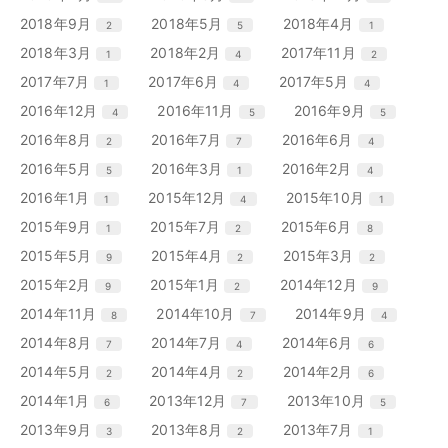
数
数
数
ト
ト
ト
ー
ー
ー
ン
ン
ン
リ
リ
リ
エ
件
エ
件
エ
件
2018年9月
2018年5月
2018年4月
2
5
1
数
数
数
ト
ト
ト
ー
ー
ー
ン
ン
ン
リ
リ
リ
エ
件
エ
件
エ
件
2018年3月
2018年2月
2017年11月
1
4
2
数
数
数
ト
ト
ト
ー
ー
ー
ン
ン
ン
リ
リ
リ
エ
件
エ
件
エ
件
2017年7月
2017年6月
2017年5月
1
4
4
数
数
数
ト
ト
ト
ー
ー
ー
ン
ン
ン
リ
リ
リ
エ
件
エ
件
エ
件
2016年12月
2016年11月
2016年9月
4
5
5
数
数
数
ト
ト
ト
ー
ー
ー
ン
ン
ン
リ
リ
リ
エ
件
エ
件
エ
件
2016年8月
2016年7月
2016年6月
2
7
4
数
数
数
ト
ト
ト
ー
ー
ー
ン
ン
ン
リ
リ
リ
エ
件
エ
件
エ
件
2016年5月
2016年3月
2016年2月
5
1
4
数
数
数
ト
ト
ト
ー
ー
ー
ン
ン
ン
リ
リ
リ
エ
件
エ
件
エ
件
2016年1月
2015年12月
2015年10月
1
4
1
数
数
数
ト
ト
ト
ー
ー
ー
ン
ン
ン
リ
リ
リ
エ
件
エ
件
エ
件
2015年9月
2015年7月
2015年6月
1
2
8
数
数
数
ト
ト
ト
ー
ー
ー
ン
ン
ン
リ
リ
リ
エ
件
エ
件
エ
件
2015年5月
2015年4月
2015年3月
9
2
2
数
数
数
ト
ト
ト
ー
ー
ー
ン
ン
ン
リ
リ
リ
エ
件
エ
件
エ
件
2015年2月
2015年1月
2014年12月
9
2
9
数
数
数
ト
ト
ト
ー
ー
ー
ン
ン
ン
リ
リ
リ
エ
件
エ
件
エ
件
2014年11月
2014年10月
2014年9月
8
7
4
数
数
数
ト
ト
ト
ー
ー
ー
ン
ン
ン
リ
リ
リ
エ
件
エ
件
エ
件
2014年8月
2014年7月
2014年6月
7
4
6
数
数
数
ト
ト
ト
ー
ー
ー
ン
ン
ン
リ
リ
リ
エ
件
エ
件
エ
件
2014年5月
2014年4月
2014年2月
2
2
6
数
数
数
ト
ト
ト
ー
ー
ー
ン
ン
ン
リ
リ
リ
エ
件
エ
件
エ
件
2014年1月
2013年12月
2013年10月
6
7
5
数
数
数
ト
ト
ト
ー
ー
ー
ン
ン
ン
リ
リ
リ
エ
件
エ
件
エ
件
2013年9月
2013年8月
2013年7月
3
2
1
数
数
数
ト
ト
ト
ー
ー
ー
ン
ン
ン