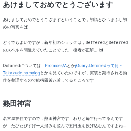
あけましておめでとうございます
あけましておめでとうござますということで，初詣とひつまぶし初
めの写真をば．
どうでもよいですが，新年初のショックは，
と
Deffered
Deferred
のスペルを間違えていたことでした．後者が正解... lol
Deferredについては，
Promises/A
とか
jQuery.Deferredって何 -
Takazudo hamalog
とかを見ていたのですが，実装と期待される動
作を整理するので結構四苦八苦してるところです
熱田神宮
名古屋在住ですので，熱田神宮です．わりと毎年行ってるんです
が，たびたびすげー人混みを並んで五円玉を投げ込むんですよね....