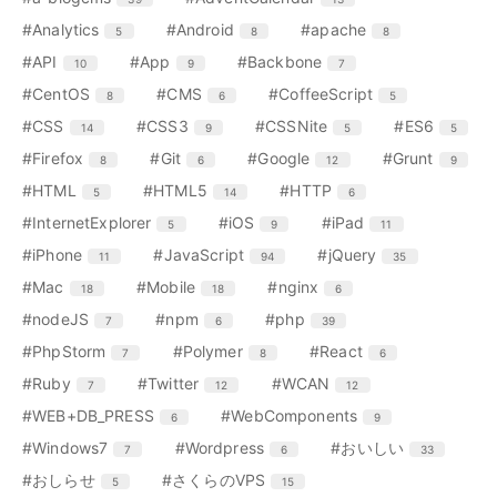
数
ン
ン
エ
件
エ
件
エ
件
#Analytics
#Android
#apache
5
8
8
ト
ト
ン
ン
ン
リ
リ
エ
件
エ
件
エ
件
#API
#App
#Backbone
10
9
7
ト
ト
ト
ー
ー
ン
ン
ン
リ
リ
リ
エ
件
エ
件
エ
件
#CentOS
#CMS
#CoffeeScript
8
6
5
数
数
ト
ト
ト
ー
ー
ー
ン
ン
ン
リ
リ
リ
エ
件
エ
件
エ
件
エ
件
#CSS
#CSS3
#CSSNite
#ES6
14
9
5
5
数
数
数
ト
ト
ト
ー
ー
ー
ン
ン
ン
ン
リ
リ
リ
エ
件
エ
件
エ
件
エ
件
#Firefox
#Git
#Google
#Grunt
8
6
12
9
数
数
数
ト
ト
ト
ト
ー
ー
ー
ン
ン
ン
ン
リ
リ
リ
リ
エ
件
エ
件
エ
件
#HTML
#HTML5
#HTTP
5
14
6
数
数
数
ト
ト
ト
ト
ー
ー
ー
ー
ン
ン
ン
リ
リ
リ
リ
エ
件
エ
件
エ
件
#InternetExplorer
#iOS
#iPad
5
9
11
数
数
数
数
ト
ト
ト
ー
ー
ー
ー
ン
ン
ン
リ
リ
リ
エ
件
エ
件
エ
件
#iPhone
#JavaScript
#jQuery
11
94
35
数
数
数
数
ト
ト
ト
ー
ー
ー
ン
ン
ン
リ
リ
リ
エ
件
エ
件
エ
件
#Mac
#Mobile
#nginx
18
18
6
数
数
数
ト
ト
ト
ー
ー
ー
ン
ン
ン
リ
リ
リ
エ
件
エ
件
エ
件
#nodeJS
#npm
#php
7
6
39
数
数
数
ト
ト
ト
ー
ー
ー
ン
ン
ン
リ
リ
リ
エ
件
エ
件
エ
件
#PhpStorm
#Polymer
#React
7
8
6
数
数
数
ト
ト
ト
ー
ー
ー
ン
ン
ン
リ
リ
リ
エ
件
エ
件
エ
件
#Ruby
#Twitter
#WCAN
7
12
12
数
数
数
ト
ト
ト
ー
ー
ー
ン
ン
ン
リ
リ
リ
エ
件
エ
件
#WEB+DB_PRESS
#WebComponents
6
9
数
数
数
ト
ト
ト
ー
ー
ー
ン
ン
リ
リ
リ
エ
件
エ
件
エ
件
#Windows7
#Wordpress
#おいしい
7
6
33
数
数
数
ト
ト
ー
ー
ー
ン
ン
ン
リ
リ
エ
件
エ
件
#おしらせ
#さくらのVPS
5
15
数
数
数
ト
ト
ト