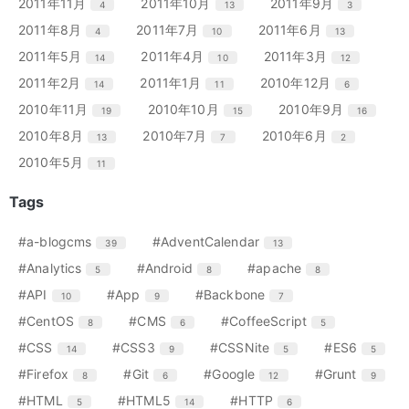
リ
リ
リ
エ
件
エ
件
エ
件
2011年11月
2011年10月
2011年9月
4
13
3
数
数
数
ト
ト
ト
ー
ー
ー
ン
ン
ン
リ
リ
リ
エ
件
エ
件
エ
件
2011年8月
2011年7月
2011年6月
4
10
13
数
数
数
ト
ト
ト
ー
ー
ー
ン
ン
ン
リ
リ
リ
エ
件
エ
件
エ
件
2011年5月
2011年4月
2011年3月
14
10
12
数
数
数
ト
ト
ト
ー
ー
ー
ン
ン
ン
リ
リ
リ
エ
件
エ
件
エ
件
2011年2月
2011年1月
2010年12月
14
11
6
数
数
数
ト
ト
ト
ー
ー
ー
ン
ン
ン
リ
リ
リ
エ
件
エ
件
エ
件
2010年11月
2010年10月
2010年9月
19
15
16
数
数
数
ト
ト
ト
ー
ー
ー
ン
ン
ン
リ
リ
リ
エ
件
エ
件
エ
件
2010年8月
2010年7月
2010年6月
13
7
2
数
数
数
ト
ト
ト
ー
ー
ー
ン
ン
ン
リ
リ
リ
エ
件
2010年5月
11
数
数
数
ト
ト
ト
ー
ー
ー
ン
リ
リ
リ
数
数
数
ト
Tags
ー
ー
ー
リ
数
数
数
ー
エ
件
エ
件
#a-blogcms
#AdventCalendar
39
13
数
ン
ン
エ
件
エ
件
エ
件
#Analytics
#Android
#apache
5
8
8
ト
ト
ン
ン
ン
リ
リ
エ
件
エ
件
エ
件
#API
#App
#Backbone
10
9
7
ト
ト
ト
ー
ー
ン
ン
ン
リ
リ
リ
エ
件
エ
件
エ
件
#CentOS
#CMS
#CoffeeScript
8
6
5
数
数
ト
ト
ト
ー
ー
ー
ン
ン
ン
リ
リ
リ
エ
件
エ
件
エ
件
エ
件
#CSS
#CSS3
#CSSNite
#ES6
14
9
5
5
数
数
数
ト
ト
ト
ー
ー
ー
ン
ン
ン
ン
リ
リ
リ
エ
件
エ
件
エ
件
エ
件
#Firefox
#Git
#Google
#Grunt
8
6
12
9
数
数
数
ト
ト
ト
ト
ー
ー
ー
ン
ン
ン
ン
リ
リ
リ
リ
エ
件
エ
件
エ
件
#HTML
#HTML5
#HTTP
5
14
6
数
数
数
ト
ト
ト
ト