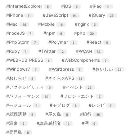
ー
ー
ー
ー
ン
ン
ン
リ
リ
リ
リ
エ
件
エ
件
エ
件
#InternetExplorer
#iOS
#iPad
5
9
11
数
数
数
数
ト
ト
ト
ー
ー
ー
ー
ン
ン
ン
リ
リ
リ
エ
件
エ
件
エ
件
#iPhone
#JavaScript
#jQuery
11
94
35
数
数
数
数
ト
ト
ト
ー
ー
ー
ン
ン
ン
リ
リ
リ
エ
件
エ
件
エ
件
#Mac
#Mobile
#nginx
18
18
6
数
数
数
ト
ト
ト
ー
ー
ー
ン
ン
ン
リ
リ
リ
エ
件
エ
件
エ
件
#nodeJS
#npm
#php
7
6
39
数
数
数
ト
ト
ト
ー
ー
ー
ン
ン
ン
リ
リ
リ
エ
件
エ
件
エ
件
#PhpStorm
#Polymer
#React
7
8
6
数
数
数
ト
ト
ト
ー
ー
ー
ン
ン
ン
リ
リ
リ
エ
件
エ
件
エ
件
#Ruby
#Twitter
#WCAN
7
12
12
数
数
数
ト
ト
ト
ー
ー
ー
ン
ン
ン
リ
リ
リ
エ
件
エ
件
#WEB+DB_PRESS
#WebComponents
6
9
数
数
数
ト
ト
ト
ー
ー
ー
ン
ン
リ
リ
リ
エ
件
エ
件
エ
件
#Windows7
#Wordpress
#おいしい
7
6
33
数
数
数
ト
ト
ー
ー
ー
ン
ン
ン
リ
リ
エ
件
エ
件
#おしらせ
#さくらのVPS
5
15
数
数
数
ト
ト
ト
ー
ー
ン
ン
リ
リ
リ
エ
件
エ
件
#アクセシビリティ
#イベント
9
23
数
数
ト
ト
ー
ー
ー
ン
ン
リ
リ
エ
件
エ
件
#パフォーマンス
#フロントエンド
20
5
数
数
数
ト
ト
ー
ー
ン
ン
リ
リ
エ
件
エ
件
エ
件
#モジュール
#モブログ
#レシピ
7
5
11
数
数
ト
ト
ー
ー
ン
ン
ン
リ
リ
エ
件
エ
件
エ
件
#就職活動
#屋久島
#旅行
5
8
46
数
数
ト
ト
ト
ー
ー
ン
ン
ン
リ
リ
リ
エ
件
エ
件
エ
件
#温泉
#読書感想文
#酒
9
13
6
数
数
ト
ト
ト
ー
ー
ー
ン
ン
ン
リ
リ
リ
エ
件
#鹿児島
5
数
数
数
ト
ト
ト
ー
ー
ー
ン