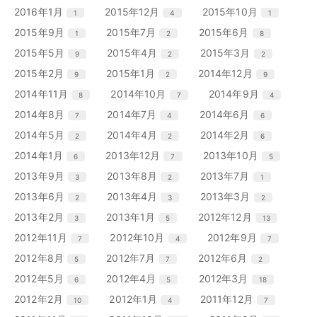
ー
ー
ー
ン
ン
ン
リ
リ
リ
エ
件
エ
件
エ
件
2016年1月
2015年12月
2015年10月
1
4
1
数
数
数
ト
ト
ト
ー
ー
ー
ン
ン
ン
リ
リ
リ
エ
件
エ
件
エ
件
2015年9月
2015年7月
2015年6月
1
2
8
数
数
数
ト
ト
ト
ー
ー
ー
ン
ン
ン
リ
リ
リ
エ
件
エ
件
エ
件
2015年5月
2015年4月
2015年3月
9
2
2
数
数
数
ト
ト
ト
ー
ー
ー
ン
ン
ン
リ
リ
リ
エ
件
エ
件
エ
件
2015年2月
2015年1月
2014年12月
9
2
9
数
数
数
ト
ト
ト
ー
ー
ー
ン
ン
ン
リ
リ
リ
エ
件
エ
件
エ
件
2014年11月
2014年10月
2014年9月
8
7
4
数
数
数
ト
ト
ト
ー
ー
ー
ン
ン
ン
リ
リ
リ
エ
件
エ
件
エ
件
2014年8月
2014年7月
2014年6月
7
4
6
数
数
数
ト
ト
ト
ー
ー
ー
ン
ン
ン
リ
リ
リ
エ
件
エ
件
エ
件
2014年5月
2014年4月
2014年2月
2
2
6
数
数
数
ト
ト
ト
ー
ー
ー
ン
ン
ン
リ
リ
リ
エ
件
エ
件
エ
件
2014年1月
2013年12月
2013年10月
6
7
5
数
数
数
ト
ト
ト
ー
ー
ー
ン
ン
ン
リ
リ
リ
エ
件
エ
件
エ
件
2013年9月
2013年8月
2013年7月
3
2
1
数
数
数
ト
ト
ト
ー
ー
ー
ン
ン
ン
リ
リ
リ
エ
件
エ
件
エ
件
2013年6月
2013年4月
2013年3月
2
3
2
数
数
数
ト
ト
ト
ー
ー
ー
ン
ン
ン
リ
リ
リ
エ
件
エ
件
エ
件
2013年2月
2013年1月
2012年12月
3
5
13
数
数
数
ト
ト
ト
ー
ー
ー
ン
ン
ン
リ
リ
リ
エ
件
エ
件
エ
件
2012年11月
2012年10月
2012年9月
7
4
7
数
数
数
ト
ト
ト
ー
ー
ー
ン
ン
ン
リ
リ
リ
エ
件
エ
件
エ
件
2012年8月
2012年7月
2012年6月
5
7
2
数
数
数
ト
ト
ト
ー
ー
ー
ン
ン
ン
リ
リ
リ
エ
件
エ
件
エ
件
2012年5月
2012年4月
2012年3月
6
5
18
数
数
数
ト
ト
ト
ー
ー
ー
ン
ン
ン
リ
リ
リ
エ
件
エ
件
エ
件
2012年2月
2012年1月
2011年12月
10
4
7
数
数
数
ト
ト
ト
ー
ー
ー
ン
ン
ン