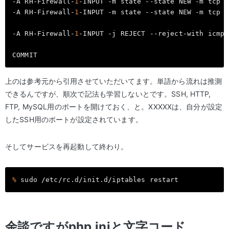
-A RH-Firewall-
1
-INPUT -m state --state NEW -m tcp -
-A RH-Firewall-
1
-INPUT -m state --state NEW -m tcp -
-A RH-Firewall-
1
-INPUT -j REJECT --reject-with icmp-
上のは参考元から引用させていただいてます。単語から流れは推測
できるんですが、順次で記法も学習しないとです。SSH, HTTP,
FTP, MySQL用のポートを開けておく、と。XXXXXは、自分が設定
したSSH用のポートが設定されています。
そしてサービスを再起動して終わり。
%
 sudo /etc/rc.d/init.d/iptables restart
余談ですがphp.iniと文字コード