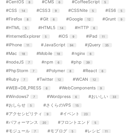
リ
リ
リ
エ
件
エ
件
エ
件
#CentOS
#CMS
#CoffeeScript
8
6
5
数
数
ト
ト
ト
ー
ー
ー
ン
ン
ン
リ
リ
リ
エ
件
エ
件
エ
件
エ
件
#CSS
#CSS3
#CSSNite
#ES6
14
9
5
5
数
数
数
ト
ト
ト
ー
ー
ー
ン
ン
ン
ン
リ
リ
リ
エ
件
エ
件
エ
件
エ
件
#Firefox
#Git
#Google
#Grunt
8
6
12
9
数
数
数
ト
ト
ト
ト
ー
ー
ー
ン
ン
ン
ン
リ
リ
リ
リ
エ
件
エ
件
エ
件
#HTML
#HTML5
#HTTP
5
14
6
数
数
数
ト
ト
ト
ト
ー
ー
ー
ー
ン
ン
ン
リ
リ
リ
リ
エ
件
エ
件
エ
件
#InternetExplorer
#iOS
#iPad
5
9
11
数
数
数
数
ト
ト
ト
ー
ー
ー
ー
ン
ン
ン
リ
リ
リ
エ
件
エ
件
エ
件
#iPhone
#JavaScript
#jQuery
11
94
35
数
数
数
数
ト
ト
ト
ー
ー
ー
ン
ン
ン
リ
リ
リ
エ
件
エ
件
エ
件
#Mac
#Mobile
#nginx
18
18
6
数
数
数
ト
ト
ト
ー
ー
ー
ン
ン
ン
リ
リ
リ
エ
件
エ
件
エ
件
#nodeJS
#npm
#php
7
6
39
数
数
数
ト
ト
ト
ー
ー
ー
ン
ン
ン
リ
リ
リ
エ
件
エ
件
エ
件
#PhpStorm
#Polymer
#React
7
8
6
数
数
数
ト
ト
ト
ー
ー
ー
ン
ン
ン
リ
リ
リ
エ
件
エ
件
エ
件
#Ruby
#Twitter
#WCAN
7
12
12
数
数
数
ト
ト
ト
ー
ー
ー
ン
ン
ン
リ
リ
リ
エ
件
エ
件
#WEB+DB_PRESS
#WebComponents
6
9
数
数
数
ト
ト
ト
ー
ー
ー
ン
ン
リ
リ
リ
エ
件
エ
件
エ
件
#Windows7
#Wordpress
#おいしい
7
6
33
数
数
数
ト
ト
ー
ー
ー
ン
ン
ン
リ
リ
エ
件
エ
件
#おしらせ
#さくらのVPS
5
15
数
数
数
ト
ト
ト
ー
ー
ン
ン
リ
リ
リ
エ
件
エ
件
#アクセシビリティ
#イベント
9
23
数
数
ト
ト
ー
ー
ー
ン
ン
リ
リ
エ
件
エ
件
#パフォーマンス
#フロントエンド
20
5
数
数
数
ト
ト
ー
ー
ン
ン
リ
リ
エ
件
エ
件
エ
件
#モジュール
#モブログ
#レシピ
7
5
11
数
数