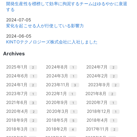
開発生産性を標榜して効率に拘泥するチームはゆるやかに衰退
する
2024-07-05
変化を起こせる人が行使している影響力
2024-06-05
KINTOテクノロジーズ株式会社に入社しました
Archives
エ
件
エ
件
エ
件
2025年1月
2024年8月
2024年7月
2
1
2
ン
ン
ン
エ
件
エ
件
エ
件
2024年6月
2024年3月
2024年2月
1
1
2
ト
ト
ト
ン
ン
ン
リ
リ
リ
エ
件
エ
件
エ
件
2024年1月
2023年11月
2023年9月
2
3
2
ト
ト
ト
ー
ー
ー
ン
ン
ン
リ
リ
リ
エ
件
エ
件
エ
件
2023年7月
2022年1月
2021年8月
1
1
2
数
数
数
ト
ト
ト
ー
ー
ー
ン
ン
ン
リ
リ
リ
エ
件
エ
件
エ
件
2021年6月
2020年9月
2020年7月
3
1
1
数
数
数
ト
ト
ト
ー
ー
ー
ン
ン
ン
リ
リ
リ
エ
件
エ
件
エ
件
2020年4月
2020年3月
2018年12月
2
1
1
数
数
数
ト
ト
ト
ー
ー
ー
ン
ン
ン
リ
リ
リ
エ
件
エ
件
エ
件
2018年9月
2018年5月
2018年4月
2
5
1
数
数
数
ト
ト
ト
ー
ー
ー
ン
ン
ン
リ
リ
リ
エ
件
エ
件
エ
件
2018年3月
2018年2月
2017年11月
1
4
2
数
数
数
ト
ト
ト
ー
ー
ー
ン
ン
ン