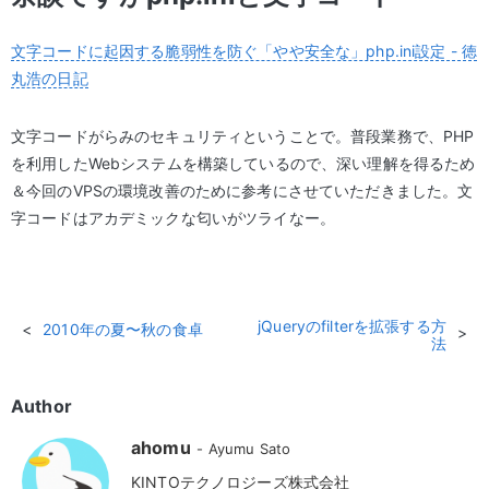
文字コードに起因する脆弱性を防ぐ「やや安全な」php.ini設定 - 徳
丸浩の日記
文字コードがらみのセキュリティということで。普段業務で、PHP
を利用したWebシステムを構築しているので、深い理解を得るため
＆今回のVPSの環境改善のために参考にさせていただきました。文
字コードはアカデミックな匂いがツライなー。
jQueryのfilterを拡張する方
2010年の夏〜秋の食卓
法
Author
ahomu
Ayumu Sato
KINTOテクノロジーズ株式会社