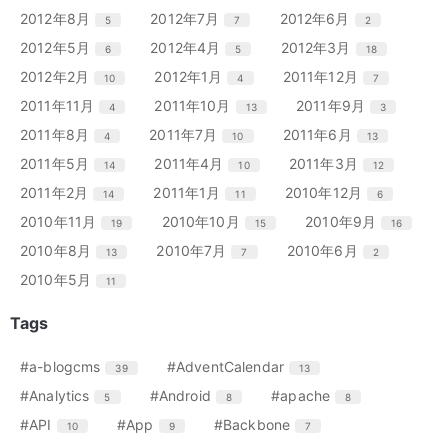
ー
ー
ー
ン
ン
ン
リ
リ
リ
エ
件
エ
件
エ
件
2012年8月
2012年7月
2012年6月
5
7
2
数
数
数
ト
ト
ト
ー
ー
ー
ン
ン
ン
リ
リ
リ
エ
件
エ
件
エ
件
2012年5月
2012年4月
2012年3月
6
5
18
数
数
数
ト
ト
ト
ー
ー
ー
ン
ン
ン
リ
リ
リ
エ
件
エ
件
エ
件
2012年2月
2012年1月
2011年12月
10
4
7
数
数
数
ト
ト
ト
ー
ー
ー
ン
ン
ン
リ
リ
リ
エ
件
エ
件
エ
件
2011年11月
2011年10月
2011年9月
4
13
3
数
数
数
ト
ト
ト
ー
ー
ー
ン
ン
ン
リ
リ
リ
エ
件
エ
件
エ
件
2011年8月
2011年7月
2011年6月
4
10
13
数
数
数
ト
ト
ト
ー
ー
ー
ン
ン
ン
リ
リ
リ
エ
件
エ
件
エ
件
2011年5月
2011年4月
2011年3月
14
10
12
数
数
数
ト
ト
ト
ー
ー
ー
ン
ン
ン
リ
リ
リ
エ
件
エ
件
エ
件
2011年2月
2011年1月
2010年12月
14
11
6
数
数
数
ト
ト
ト
ー
ー
ー
ン
ン
ン
リ
リ
リ
エ
件
エ
件
エ
件
2010年11月
2010年10月
2010年9月
19
15
16
数
数
数
ト
ト
ト
ー
ー
ー
ン
ン
ン
リ
リ
リ
エ
件
エ
件
エ
件
2010年8月
2010年7月
2010年6月
13
7
2
数
数
数
ト
ト
ト
ー
ー
ー
ン
ン
ン
リ
リ
リ
エ
件
2010年5月
11
数
数
数
ト
ト
ト
ー
ー
ー
ン
リ
リ
リ
数
数
数
ト
Tags
ー
ー
ー
リ
数
数
数
ー
エ
件
エ
件
#a-blogcms
#AdventCalendar
39
13
数
ン
ン
エ
件
エ
件
エ
件
#Analytics
#Android
#apache
5
8
8
ト
ト
ン
ン
ン
リ
リ
エ
件
エ
件
エ
件
#API
#App
#Backbone
10
9
7
ト
ト
ト
ー
ー
ン
ン
ン