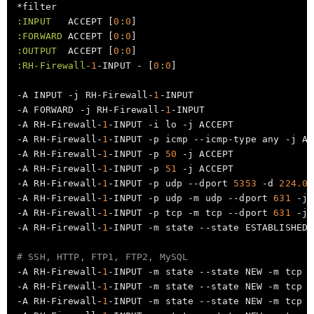
:INPUT
   ACCEPT [
0
:
0
:FORWARD
 ACCEPT [
0
:
0
:OUTPUT
  ACCEPT [
0
:
0
:RH-Firewall-
1
-INPUT - [
0
:
0
]

-A INPUT -j RH-Firewall-
1
-INPUT

-A FORWARD -j RH-Firewall-
1
-INPUT

-A RH-Firewall-
1
-INPUT -i lo -j ACCEPT

-A RH-Firewall-
1
-INPUT -p icmp --icmp-type any -j AC
-A RH-Firewall-
1
-INPUT -p 
50
 -j ACCEPT

-A RH-Firewall-
1
-INPUT -p 
51
 -j ACCEPT

-A RH-Firewall-
1
-INPUT -p udp --dport 
5353
 -d 
224.0
.
-A RH-Firewall-
1
-INPUT -p udp -m udp --dport 
631
 -j 
-A RH-Firewall-
1
-INPUT -p tcp -m tcp --dport 
631
 -j 
-A RH-Firewall-
1
-INPUT -m state --state ESTABLISHED,
# SSH, HTTP, FTP1, FTP2, MySQL
-A RH-Firewall-
1
-INPUT -m state --state NEW -m tcp -
-A RH-Firewall-
1
-INPUT -m state --state NEW -m tcp -
-A RH-Firewall-
1
-INPUT -m state --state NEW -m tcp -