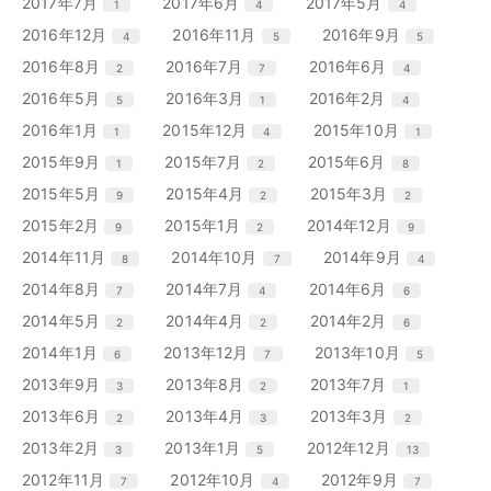
リ
リ
リ
エ
件
エ
件
エ
件
2017年7月
2017年6月
2017年5月
1
4
4
数
数
数
ト
ト
ト
ー
ー
ー
ン
ン
ン
リ
リ
リ
エ
件
エ
件
エ
件
2016年12月
2016年11月
2016年9月
4
5
5
数
数
数
ト
ト
ト
ー
ー
ー
ン
ン
ン
リ
リ
リ
エ
件
エ
件
エ
件
2016年8月
2016年7月
2016年6月
2
7
4
数
数
数
ト
ト
ト
ー
ー
ー
ン
ン
ン
リ
リ
リ
エ
件
エ
件
エ
件
2016年5月
2016年3月
2016年2月
5
1
4
数
数
数
ト
ト
ト
ー
ー
ー
ン
ン
ン
リ
リ
リ
エ
件
エ
件
エ
件
2016年1月
2015年12月
2015年10月
1
4
1
数
数
数
ト
ト
ト
ー
ー
ー
ン
ン
ン
リ
リ
リ
エ
件
エ
件
エ
件
2015年9月
2015年7月
2015年6月
1
2
8
数
数
数
ト
ト
ト
ー
ー
ー
ン
ン
ン
リ
リ
リ
エ
件
エ
件
エ
件
2015年5月
2015年4月
2015年3月
9
2
2
数
数
数
ト
ト
ト
ー
ー
ー
ン
ン
ン
リ
リ
リ
エ
件
エ
件
エ
件
2015年2月
2015年1月
2014年12月
9
2
9
数
数
数
ト
ト
ト
ー
ー
ー
ン
ン
ン
リ
リ
リ
エ
件
エ
件
エ
件
2014年11月
2014年10月
2014年9月
8
7
4
数
数
数
ト
ト
ト
ー
ー
ー
ン
ン
ン
リ
リ
リ
エ
件
エ
件
エ
件
2014年8月
2014年7月
2014年6月
7
4
6
数
数
数
ト
ト
ト
ー
ー
ー
ン
ン
ン
リ
リ
リ
エ
件
エ
件
エ
件
2014年5月
2014年4月
2014年2月
2
2
6
数
数
数
ト
ト
ト
ー
ー
ー
ン
ン
ン
リ
リ
リ
エ
件
エ
件
エ
件
2014年1月
2013年12月
2013年10月
6
7
5
数
数
数
ト
ト
ト
ー
ー
ー
ン
ン
ン
リ
リ
リ
エ
件
エ
件
エ
件
2013年9月
2013年8月
2013年7月
3
2
1
数
数
数
ト
ト
ト
ー
ー
ー
ン
ン
ン
リ
リ
リ
エ
件
エ
件
エ
件
2013年6月
2013年4月
2013年3月
2
3
2
数
数
数
ト
ト
ト
ー
ー
ー
ン
ン
ン
リ
リ
リ
エ
件
エ
件
エ
件
2013年2月
2013年1月
2012年12月
3
5
13
数
数
数
ト
ト
ト
ー
ー
ー
ン
ン
ン
リ
リ
リ
エ
件
エ
件
エ
件
2012年11月
2012年10月
2012年9月
7
4
7
数
数
数
ト
ト
ト