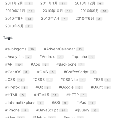
ン
ン
ン
リ
リ
リ
エ
件
エ
件
エ
件
2011年2月
2011年1月
2010年12月
14
11
6
数
数
数
ト
ト
ト
ー
ー
ー
ン
ン
ン
リ
リ
リ
エ
件
エ
件
エ
件
2010年11月
2010年10月
2010年9月
19
15
16
数
数
数
ト
ト
ト
ー
ー
ー
ン
ン
ン
リ
リ
リ
エ
件
エ
件
エ
件
2010年8月
2010年7月
2010年6月
13
7
2
数
数
数
ト
ト
ト
ー
ー
ー
ン
ン
ン
リ
リ
リ
エ
件
2010年5月
11
数
数
数
ト
ト
ト
ー
ー
ー
ン
リ
リ
リ
数
数
数
ト
Tags
ー
ー
ー
リ
数
数
数
ー
エ
件
エ
件
#a-blogcms
#AdventCalendar
39
13
数
ン
ン
エ
件
エ
件
エ
件
#Analytics
#Android
#apache
5
8
8
ト
ト
ン
ン
ン
リ
リ
エ
件
エ
件
エ
件
#API
#App
#Backbone
10
9
7
ト
ト
ト
ー
ー
ン
ン
ン
リ
リ
リ
エ
件
エ
件
エ
件
#CentOS
#CMS
#CoffeeScript
8
6
5
数
数
ト
ト
ト
ー
ー
ー
ン
ン
ン
リ
リ
リ
エ
件
エ
件
エ
件
エ
件
#CSS
#CSS3
#CSSNite
#ES6
14
9
5
5
数
数
数
ト
ト
ト
ー
ー
ー
ン
ン
ン
ン
リ
リ
リ
エ
件
エ
件
エ
件
エ
件
#Firefox
#Git
#Google
#Grunt
8
6
12
9
数
数
数
ト
ト
ト
ト
ー
ー
ー
ン
ン
ン
ン
リ
リ
リ
リ
エ
件
エ
件
エ
件
#HTML
#HTML5
#HTTP
5
14
6
数
数
数
ト
ト
ト
ト
ー
ー
ー
ー
ン
ン
ン
リ
リ
リ
リ
エ
件
エ
件
エ
件
#InternetExplorer
#iOS
#iPad
5
9
11
数
数
数
数
ト
ト
ト
ー
ー
ー
ー
ン
ン
ン
リ
リ
リ
エ
件
エ
件
エ
件
#iPhone
#JavaScript
#jQuery
11
94
35
数
数
数
数
ト
ト
ト
ー
ー
ー
ン
ン
ン
リ
リ
リ
エ
件
エ
件
エ
件
#Mac
#Mobile
#nginx