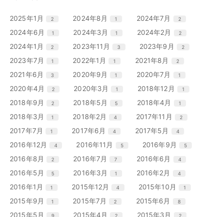
エ
件
エ
件
エ
件
2025年1月
2024年8月
2024年7月
2
1
2
ン
ン
ン
エ
件
エ
件
エ
件
2024年6月
2024年3月
2024年2月
1
1
2
ト
ト
ト
ン
ン
ン
リ
リ
リ
エ
件
エ
件
エ
件
2024年1月
2023年11月
2023年9月
2
3
2
ト
ト
ト
ー
ー
ー
ン
ン
ン
リ
リ
リ
エ
件
エ
件
エ
件
2023年7月
2022年1月
2021年8月
1
1
2
数
数
数
ト
ト
ト
ー
ー
ー
ン
ン
ン
リ
リ
リ
エ
件
エ
件
エ
件
2021年6月
2020年9月
2020年7月
3
1
1
数
数
数
ト
ト
ト
ー
ー
ー
ン
ン
ン
リ
リ
リ
エ
件
エ
件
エ
件
2020年4月
2020年3月
2018年12月
2
1
1
数
数
数
ト
ト
ト
ー
ー
ー
ン
ン
ン
リ
リ
リ
エ
件
エ
件
エ
件
2018年9月
2018年5月
2018年4月
2
5
1
数
数
数
ト
ト
ト
ー
ー
ー
ン
ン
ン
リ
リ
リ
エ
件
エ
件
エ
件
2018年3月
2018年2月
2017年11月
1
4
2
数
数
数
ト
ト
ト
ー
ー
ー
ン
ン
ン
リ
リ
リ
エ
件
エ
件
エ
件
2017年7月
2017年6月
2017年5月
1
4
4
数
数
数
ト
ト
ト
ー
ー
ー
ン
ン
ン
リ
リ
リ
エ
件
エ
件
エ
件
2016年12月
2016年11月
2016年9月
4
5
5
数
数
数
ト
ト
ト
ー
ー
ー
ン
ン
ン
リ
リ
リ
エ
件
エ
件
エ
件
2016年8月
2016年7月
2016年6月
2
7
4
数
数
数
ト
ト
ト
ー
ー
ー
ン
ン
ン
リ
リ
リ
エ
件
エ
件
エ
件
2016年5月
2016年3月
2016年2月
5
1
4
数
数
数
ト
ト
ト
ー
ー
ー
ン
ン
ン
リ
リ
リ
エ
件
エ
件
エ
件
2016年1月
2015年12月
2015年10月
1
4
1
数
数
数
ト
ト
ト
ー
ー
ー
ン
ン
ン
リ
リ
リ
エ
件
エ
件
エ
件
2015年9月
2015年7月
2015年6月
1
2
8
数
数
数
ト
ト
ト
ー
ー
ー
ン
ン
ン
リ
リ
リ
エ
件
エ
件
エ
件
2015年5月
2015年4月
2015年3月
9
2
2