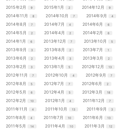
数
数
数
ト
ト
ト
ー
ー
ー
ン
ン
ン
リ
リ
リ
エ
件
エ
件
エ
件
2015年2月
2015年1月
2014年12月
9
2
9
数
数
数
ト
ト
ト
ー
ー
ー
ン
ン
ン
リ
リ
リ
エ
件
エ
件
エ
件
2014年11月
2014年10月
2014年9月
8
7
4
数
数
数
ト
ト
ト
ー
ー
ー
ン
ン
ン
リ
リ
リ
エ
件
エ
件
エ
件
2014年8月
2014年7月
2014年6月
7
4
6
数
数
数
ト
ト
ト
ー
ー
ー
ン
ン
ン
リ
リ
リ
エ
件
エ
件
エ
件
2014年5月
2014年4月
2014年2月
2
2
6
数
数
数
ト
ト
ト
ー
ー
ー
ン
ン
ン
リ
リ
リ
エ
件
エ
件
エ
件
2014年1月
2013年12月
2013年10月
6
7
5
数
数
数
ト
ト
ト
ー
ー
ー
ン
ン
ン
リ
リ
リ
エ
件
エ
件
エ
件
2013年9月
2013年8月
2013年7月
3
2
1
数
数
数
ト
ト
ト
ー
ー
ー
ン
ン
ン
リ
リ
リ
エ
件
エ
件
エ
件
2013年6月
2013年4月
2013年3月
2
3
2
数
数
数
ト
ト
ト
ー
ー
ー
ン
ン
ン
リ
リ
リ
エ
件
エ
件
エ
件
2013年2月
2013年1月
2012年12月
3
5
13
数
数
数
ト
ト
ト
ー
ー
ー
ン
ン
ン
リ
リ
リ
エ
件
エ
件
エ
件
2012年11月
2012年10月
2012年9月
7
4
7
数
数
数
ト
ト
ト
ー
ー
ー
ン
ン
ン
リ
リ
リ
エ
件
エ
件
エ
件
2012年8月
2012年7月
2012年6月
5
7
2
数
数
数
ト
ト
ト
ー
ー
ー
ン
ン
ン
リ
リ
リ
エ
件
エ
件
エ
件
2012年5月
2012年4月
2012年3月
6
5
18
数
数
数
ト
ト
ト
ー
ー
ー
ン
ン
ン
リ
リ
リ
エ
件
エ
件
エ
件
2012年2月
2012年1月
2011年12月
10
4
7
数
数
数
ト
ト
ト
ー
ー
ー
ン
ン
ン
リ
リ
リ
エ
件
エ
件
エ
件
2011年11月
2011年10月
2011年9月
4
13
3
数
数
数
ト
ト
ト
ー
ー
ー
ン
ン
ン
リ
リ
リ
エ
件
エ
件
エ
件
2011年8月
2011年7月
2011年6月
4
10
13
数
数
数
ト
ト
ト
ー
ー
ー
ン
ン
ン
リ
リ
リ
エ
件
エ
件
エ
件
2011年5月
2011年4月
2011年3月
14
10
12
数
数
数
ト
ト
ト
ー
ー
ー