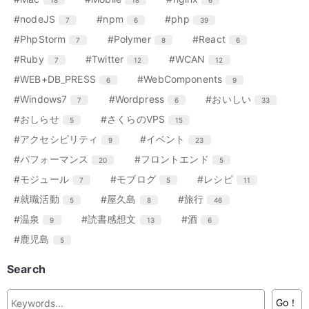
18
18
6
数
数
数
ト
ト
ト
ー
ー
ー
ン
ン
ン
リ
リ
リ
エ
件
エ
件
エ
件
#nodeJS
#npm
#php
7
6
39
数
数
数
ト
ト
ト
ー
ー
ー
ン
ン
ン
リ
リ
リ
エ
件
エ
件
エ
件
#PhpStorm
#Polymer
#React
7
8
6
数
数
数
ト
ト
ト
ー
ー
ー
ン
ン
ン
リ
リ
リ
エ
件
エ
件
エ
件
#Ruby
#Twitter
#WCAN
7
12
12
数
数
数
ト
ト
ト
ー
ー
ー
ン
ン
ン
リ
リ
リ
エ
件
エ
件
#WEB+DB_PRESS
#WebComponents
6
9
数
数
数
ト
ト
ト
ー
ー
ー
ン
ン
リ
リ
リ
エ
件
エ
件
エ
件
#Windows7
#Wordpress
#おいしい
7
6
33
数
数
数
ト
ト
ー
ー
ー
ン
ン
ン
リ
リ
エ
件
エ
件
#おしらせ
#さくらのVPS
5
15
数
数
数
ト
ト
ト
ー
ー
ン
ン
リ
リ
リ
エ
件
エ
件
#アクセシビリティ
#イベント
9
23
数
数
ト
ト
ー
ー
ー
ン
ン
リ
リ
エ
件
エ
件
#パフォーマンス
#フロントエンド
20
5
数
数
数
ト
ト
ー
ー
ン
ン
リ
リ
エ
件
エ
件
エ
件
#モジュール
#モブログ
#レシピ
7
5
11
数
数
ト
ト
ー
ー
ン
ン
ン
リ
リ
エ
件
エ
件
エ
件
#就職活動
#屋久島
#旅行
5
8
46
数
数
ト
ト
ト
ー
ー
ン
ン
ン
リ
リ
リ
エ
件
エ
件
エ
件
#温泉
#読書感想文
#酒
9
13
6
数
数
ト
ト
ト
ー
ー
ー
ン
ン
ン
リ
リ
リ
エ
件
#鹿児島
5
数
数
数
ト
ト
ト
ー
ー
ー
ン
リ
リ
リ
数
数
数
ト
Search
ー
ー
ー
リ
数
数
数
ー
Go！
数