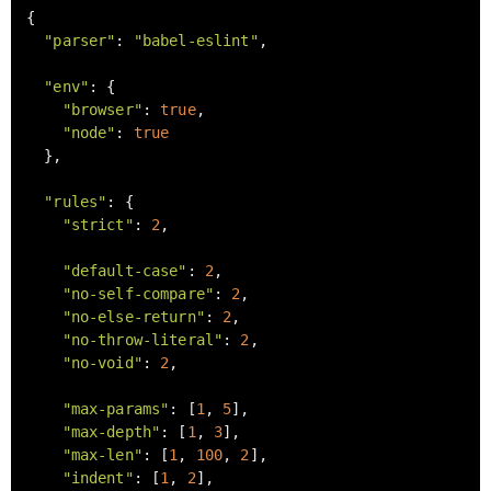
{

"parser"
: 
"babel-eslint"
,

"env"
: {

"browser"
: 
true
,

"node"
: 
true
  },

"rules"
: {

"strict"
: 
2
,

"default-case"
: 
2
,

"no-self-compare"
: 
2
,

"no-else-return"
: 
2
,

"no-throw-literal"
: 
2
,

"no-void"
: 
2
,

"max-params"
: [
1
, 
5
],

"max-depth"
: [
1
, 
3
],

"max-len"
: [
1
, 
100
, 
2
],

"indent"
: [
1
, 
2
],
