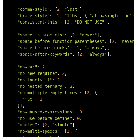
"comma-style"
: [
2
, 
"last"
],

"brace-style"
: [
2
, 
"1tbs"
, { 
"allowSingleLine"
: 
"consistent-this"
: [
2
, 
"DO NOT USE"
],

"space-in-brackets"
: [
2
, 
"never"
],

"space-before-function-parentheses"
: [
2
, 
"never"
"space-before-blocks"
: [
2
, 
"always"
],

"space-after-keywords"
: [
2
, 
"always"
],

"no-var"
: 
2
,

"no-new-require"
: 
2
,

"no-lonely-if"
: 
2
,

"no-nested-ternary"
: 
2
,

"no-multiple-empty-lines"
: [
2
, {

"max"
: 
1
    }],

"no-unused-expressions"
: 
0
,

"no-use-before-define"
: 
0
,

"quotes"
: [
2
, 
"single"
],

"no-multi-spaces"
: [
2
, {
