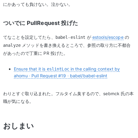
にかあっても負けない。泣かない。
ついでに PullRequest 投げた
てなことを設定してたら、
が
estools/escope
の
babel-eslint
メソッドを書き換えるところで、参照の取り方に不都合
analyze
があったので丁重に PR 投げた。
Ensure that it is
in the calling context by
eslintLoc
ahomu · Pull Request #19 · babel/babel-eslint
わりとすぐ取り込まれた。フルタイム臭するので、sebmck 氏の本
職が気になる。
おしまい