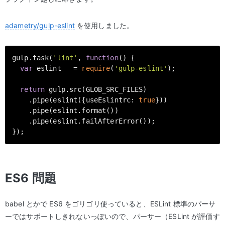
adametry/gulp-eslint
を使用しました。
gulp.task(
'lint'
, 
function
(
) 
{

var
 eslint   = 
require
(
'gulp-eslint'
);

return
 gulp.src(GLOB_SRC_FILES)

    .pipe(eslint({
useEslintrc
: 
true
}))

    .pipe(eslint.format())

    .pipe(eslint.failAfterError());

ES6 問題
babel とかで ES6 をゴリゴリ使っていると、ESLint 標準のパーサ
ーではサポートしきれないっぽいので、パーサー（ESLint が評価す