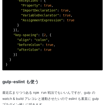
"exceptions"
: {

"Property"
: 
true
,

"ImportDeclaration"
: 
true
,

"VariableDeclarator"
: 
true
,

"AssignmentExpression"
: 
true
      }

    }],

"key-spacing"
: [
2
, {

"align"
: 
"colon"
,

"beforeColon"
: 
true
,

"afterColon"
: 
true
    }]

  }

gulp-eslint も使う
最近広まりつつある
戦法でもいいんですが、gulp の
npm run
watch & build アレコレと連動させたいので eslint も素直に gulp
プラグイン越しに叩きます。