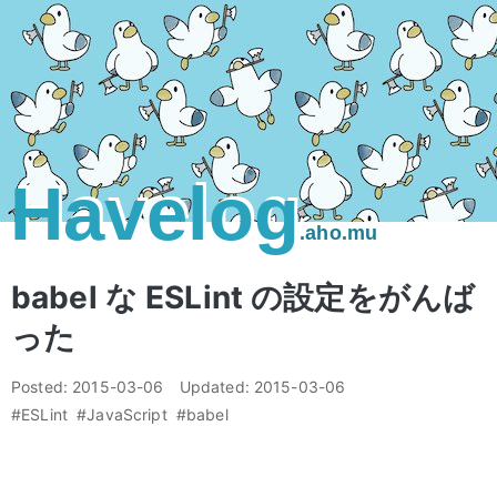
Havelog
.aho.mu
babel な ESLint の設定をがんば
った
Posted:
2015-03-06
Updated:
2015-03-06
#ESLint
#JavaScript
#babel