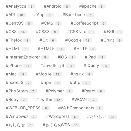
ン
ン
エ
件
エ
件
エ
件
#Analytics
#Android
#apache
5
8
8
ト
ト
ン
ン
ン
リ
リ
エ
件
エ
件
エ
件
#API
#App
#Backbone
10
9
7
ト
ト
ト
ー
ー
ン
ン
ン
リ
リ
リ
エ
件
エ
件
エ
件
#CentOS
#CMS
#CoffeeScript
8
6
5
数
数
ト
ト
ト
ー
ー
ー
ン
ン
ン
リ
リ
リ
エ
件
エ
件
エ
件
エ
件
#CSS
#CSS3
#CSSNite
#ES6
14
9
5
5
数
数
数
ト
ト
ト
ー
ー
ー
ン
ン
ン
ン
リ
リ
リ
エ
件
エ
件
エ
件
エ
件
#Firefox
#Git
#Google
#Grunt
8
6
12
9
数
数
数
ト
ト
ト
ト
ー
ー
ー
ン
ン
ン
ン
リ
リ
リ
リ
エ
件
エ
件
エ
件
#HTML
#HTML5
#HTTP
5
14
6
数
数
数
ト
ト
ト
ト
ー
ー
ー
ー
ン
ン
ン
リ
リ
リ
リ
エ
件
エ
件
エ
件
#InternetExplorer
#iOS
#iPad
5
9
11
数
数
数
数
ト
ト
ト
ー
ー
ー
ー
ン
ン
ン
リ
リ
リ
エ
件
エ
件
エ
件
#iPhone
#JavaScript
#jQuery
11
94
35
数
数
数
数
ト
ト
ト
ー
ー
ー
ン
ン
ン
リ
リ
リ
エ
件
エ
件
エ
件
#Mac
#Mobile
#nginx
18
18
6
数
数
数
ト
ト
ト
ー
ー
ー
ン
ン
ン
リ
リ
リ
エ
件
エ
件
エ
件
#nodeJS
#npm
#php
7
6
39
数
数
数
ト
ト
ト
ー
ー
ー
ン
ン
ン
リ
リ
リ
エ
件
エ
件
エ
件
#PhpStorm
#Polymer
#React
7
8
6
数
数
数
ト
ト
ト
ー
ー
ー
ン
ン
ン
リ
リ
リ
エ
件
エ
件
エ
件
#Ruby
#Twitter
#WCAN
7
12
12
数
数
数
ト
ト
ト
ー
ー
ー
ン
ン
ン
リ
リ
リ
エ
件
エ
件
#WEB+DB_PRESS
#WebComponents
6
9
数
数
数
ト
ト
ト
ー
ー
ー
ン
ン
リ
リ
リ
エ
件
エ
件
エ
件
#Windows7
#Wordpress
#おいしい
7
6
33
数
数
数
ト
ト
ー
ー
ー
ン
ン
ン
リ
リ
エ
件
エ
件
#おしらせ
#さくらのVPS
5
15
数
数
数
ト
ト
ト
ー
ー
ン
ン