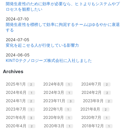
開発生産性のために効率が必要なら、ヒトよりもシステムやプ
ロセスを観察したい
2024-07-10
開発生産性を標榜して効率に拘泥するチームはゆるやかに衰退
する
2024-07-05
変化を起こせる人が行使している影響力
2024-06-05
KINTOテクノロジーズ株式会社に入社しました
Archives
エ
件
エ
件
エ
件
2025年1月
2024年8月
2024年7月
2
1
2
ン
ン
ン
エ
件
エ
件
エ
件
2024年6月
2024年3月
2024年2月
1
1
2
ト
ト
ト
ン
ン
ン
リ
リ
リ
エ
件
エ
件
エ
件
2024年1月
2023年11月
2023年9月
2
3
2
ト
ト
ト
ー
ー
ー
ン
ン
ン
リ
リ
リ
エ
件
エ
件
エ
件
2023年7月
2022年1月
2021年8月
1
1
2
数
数
数
ト
ト
ト
ー
ー
ー
ン
ン
ン
リ
リ
リ
エ
件
エ
件
エ
件
2021年6月
2020年9月
2020年7月
3
1
1
数
数
数
ト
ト
ト
ー
ー
ー
ン
ン
ン
リ
リ
リ
エ
件
エ
件
エ
件
2020年4月
2020年3月
2018年12月
2
1
1
数
数
数
ト
ト
ト