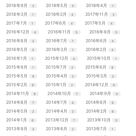
ー
ー
ー
ン
ン
ン
リ
リ
リ
エ
件
エ
件
エ
件
2018年9月
2018年5月
2018年4月
2
5
1
数
数
数
ト
ト
ト
ー
ー
ー
ン
ン
ン
リ
リ
リ
エ
件
エ
件
エ
件
2018年3月
2018年2月
2017年11月
1
4
2
数
数
数
ト
ト
ト
ー
ー
ー
ン
ン
ン
リ
リ
リ
エ
件
エ
件
エ
件
2017年7月
2017年6月
2017年5月
1
4
4
数
数
数
ト
ト
ト
ー
ー
ー
ン
ン
ン
リ
リ
リ
エ
件
エ
件
エ
件
2016年12月
2016年11月
2016年9月
4
5
5
数
数
数
ト
ト
ト
ー
ー
ー
ン
ン
ン
リ
リ
リ
エ
件
エ
件
エ
件
2016年8月
2016年7月
2016年6月
2
7
4
数
数
数
ト
ト
ト
ー
ー
ー
ン
ン
ン
リ
リ
リ
エ
件
エ
件
エ
件
2016年5月
2016年3月
2016年2月
5
1
4
数
数
数
ト
ト
ト
ー
ー
ー
ン
ン
ン
リ
リ
リ
エ
件
エ
件
エ
件
2016年1月
2015年12月
2015年10月
1
4
1
数
数
数
ト
ト
ト
ー
ー
ー
ン
ン
ン
リ
リ
リ
エ
件
エ
件
エ
件
2015年9月
2015年7月
2015年6月
1
2
8
数
数
数
ト
ト
ト
ー
ー
ー
ン
ン
ン
リ
リ
リ
エ
件
エ
件
エ
件
2015年5月
2015年4月
2015年3月
9
2
2
数
数
数
ト
ト
ト
ー
ー
ー
ン
ン
ン
リ
リ
リ
エ
件
エ
件
エ
件
2015年2月
2015年1月
2014年12月
9
2
9
数
数
数
ト
ト
ト
ー
ー
ー
ン
ン
ン
リ
リ
リ
エ
件
エ
件
エ
件
2014年11月
2014年10月
2014年9月
8
7
4
数
数
数
ト
ト
ト
ー
ー
ー
ン
ン
ン
リ
リ
リ
エ
件
エ
件
エ
件
2014年8月
2014年7月
2014年6月
7
4
6
数
数
数
ト
ト
ト
ー
ー
ー
ン
ン
ン
リ
リ
リ
エ
件
エ
件
エ
件
2014年5月
2014年4月
2014年2月
2
2
6
数
数
数
ト
ト
ト
ー
ー
ー
ン
ン
ン
リ
リ
リ
エ
件
エ
件
エ
件
2014年1月
2013年12月
2013年10月
6
7
5
数
数
数
ト
ト
ト
ー
ー
ー
ン
ン
ン
リ
リ
リ
エ
件
エ
件
エ
件
2013年9月
2013年8月
2013年7月
3
2
1
数
数
数
ト
ト
ト
ー
ー
ー
ン
ン
ン