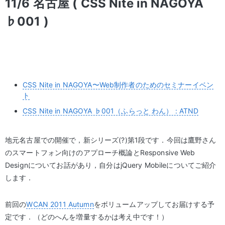
11/6 名古屋 ( CSS Nite in NAGOYA
♭001 )
CSS Nite in NAGOYA〜Web制作者のためのセミナーイベン
ト
CSS Nite in NAGOYA ♭001（ふらっと わん） : ATND
地元名古屋での開催で，新シリーズ(?)第1段です．今回は鷹野さん
のスマートフォン向けのアプローチ概論とResponsive Web
Designについてお話があり，自分はjQuery Mobileについてご紹介
します．
前回の
WCAN 2011 Autumn
をボリュームアップしてお届けする予
定です．（どのへんを増量するかは考え中です！）