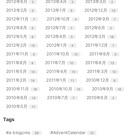
リ
リ
リ
エ
件
エ
件
エ
件
2013年6月
2013年4月
2013年3月
2
3
2
数
数
数
ト
ト
ト
ー
ー
ー
ン
ン
ン
リ
リ
リ
エ
件
エ
件
エ
件
2013年2月
2013年1月
2012年12月
3
5
13
数
数
数
ト
ト
ト
ー
ー
ー
ン
ン
ン
リ
リ
リ
エ
件
エ
件
エ
件
2012年11月
2012年10月
2012年9月
7
4
7
数
数
数
ト
ト
ト
ー
ー
ー
ン
ン
ン
リ
リ
リ
エ
件
エ
件
エ
件
2012年8月
2012年7月
2012年6月
5
7
2
数
数
数
ト
ト
ト
ー
ー
ー
ン
ン
ン
リ
リ
リ
エ
件
エ
件
エ
件
2012年5月
2012年4月
2012年3月
6
5
18
数
数
数
ト
ト
ト
ー
ー
ー
ン
ン
ン
リ
リ
リ
エ
件
エ
件
エ
件
2012年2月
2012年1月
2011年12月
10
4
7
数
数
数
ト
ト
ト
ー
ー
ー
ン
ン
ン
リ
リ
リ
エ
件
エ
件
エ
件
2011年11月
2011年10月
2011年9月
4
13
3
数
数
数
ト
ト
ト
ー
ー
ー
ン
ン
ン
リ
リ
リ
エ
件
エ
件
エ
件
2011年8月
2011年7月
2011年6月
4
10
13
数
数
数
ト
ト
ト
ー
ー
ー
ン
ン
ン
リ
リ
リ
エ
件
エ
件
エ
件
2011年5月
2011年4月
2011年3月
14
10
12
数
数
数
ト
ト
ト
ー
ー
ー
ン
ン
ン
リ
リ
リ
エ
件
エ
件
エ
件
2011年2月
2011年1月
2010年12月
14
11
6
数
数
数
ト
ト
ト
ー
ー
ー
ン
ン
ン
リ
リ
リ
エ
件
エ
件
エ
件
2010年11月
2010年10月
2010年9月
19
15
16
数
数
数
ト
ト
ト
ー
ー
ー
ン
ン
ン
リ
リ
リ
エ
件
エ
件
エ
件
2010年8月
2010年7月
2010年6月
13
7
2
数
数
数
ト
ト
ト
ー
ー
ー
ン
ン
ン
リ
リ
リ
エ
件
2010年5月
11
数
数
数
ト
ト
ト
ー
ー
ー
ン
リ
リ
リ
数
数
数
ト
Tags
ー
ー
ー
リ
数
数
数
ー
エ
件
エ
件
#a-blogcms
#AdventCalendar
39
13
数