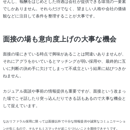
せんし、報酬をはじめとした待遇は会社が提供できる環境の一要素
でしかありません。それらだけでなく、望ましい人格や会社の価値
観などに注目して条件を整理することが大事です。
面接の場も意向度上げの大事な機会
面接の場にきている時点で興味があることは間違いありませんが、
それにアグラをかいているとマッチングが弱い採用や、最終的に互
いに判断の決め手に欠けてしまって不成立という結果に結びつきか
ねません。
カジュアル面談や事前の情報提供も重要ですが、面接という改まっ
た場でこそ話したり突っ込んだりできる話もあるので大事な機会と
して捉えています。
なおリファラル採用に限っては面接以外で十分な情報提供や誠実なコミュニケーショ
ンが生じるので、そもそもミスマッチが起こりづらいことを期待できそうです。