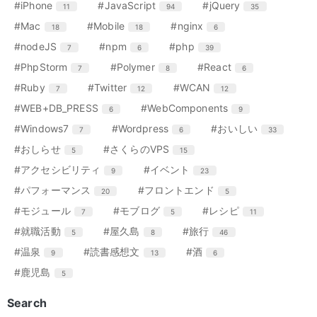
リ
リ
リ
エ
件
エ
件
エ
件
#iPhone
#JavaScript
#jQuery
11
94
35
数
数
数
数
ト
ト
ト
ー
ー
ー
ン
ン
ン
リ
リ
リ
エ
件
エ
件
エ
件
#Mac
#Mobile
#nginx
18
18
6
数
数
数
ト
ト
ト
ー
ー
ー
ン
ン
ン
リ
リ
リ
エ
件
エ
件
エ
件
#nodeJS
#npm
#php
7
6
39
数
数
数
ト
ト
ト
ー
ー
ー
ン
ン
ン
リ
リ
リ
エ
件
エ
件
エ
件
#PhpStorm
#Polymer
#React
7
8
6
数
数
数
ト
ト
ト
ー
ー
ー
ン
ン
ン
リ
リ
リ
エ
件
エ
件
エ
件
#Ruby
#Twitter
#WCAN
7
12
12
数
数
数
ト
ト
ト
ー
ー
ー
ン
ン
ン
リ
リ
リ
エ
件
エ
件
#WEB+DB_PRESS
#WebComponents
6
9
数
数
数
ト
ト
ト
ー
ー
ー
ン
ン
リ
リ
リ
エ
件
エ
件
エ
件
#Windows7
#Wordpress
#おいしい
7
6
33
数
数
数
ト
ト
ー
ー
ー
ン
ン
ン
リ
リ
エ
件
エ
件
#おしらせ
#さくらのVPS
5
15
数
数
数
ト
ト
ト
ー
ー
ン
ン
リ
リ
リ
エ
件
エ
件
#アクセシビリティ
#イベント
9
23
数
数
ト
ト
ー
ー
ー
ン
ン
リ
リ
エ
件
エ
件
#パフォーマンス
#フロントエンド
20
5
数
数
数
ト
ト
ー
ー
ン
ン
リ
リ
エ
件
エ
件
エ
件
#モジュール
#モブログ
#レシピ
7
5
11
数
数
ト
ト
ー
ー
ン
ン
ン
リ
リ
エ
件
エ
件
エ
件
#就職活動
#屋久島
#旅行
5
8
46
数
数
ト
ト
ト
ー
ー
ン
ン
ン
リ
リ
リ
エ
件
エ
件
エ
件
#温泉
#読書感想文
#酒
9
13
6
数
数
ト
ト
ト
ー
ー
ー
ン
ン
ン
リ
リ
リ
エ
件
#鹿児島
5
数
数
数
ト
ト
ト
ー
ー
ー
ン
リ
リ
リ
数
数
数
ト
Search
ー
ー
ー
リ