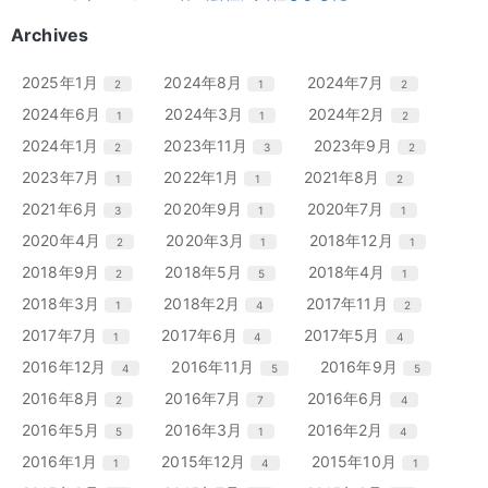
Archives
エ
件
エ
件
エ
件
2025年1月
2024年8月
2024年7月
2
1
2
ン
ン
ン
エ
件
エ
件
エ
件
2024年6月
2024年3月
2024年2月
1
1
2
ト
ト
ト
ン
ン
ン
リ
リ
リ
エ
件
エ
件
エ
件
2024年1月
2023年11月
2023年9月
2
3
2
ト
ト
ト
ー
ー
ー
ン
ン
ン
リ
リ
リ
エ
件
エ
件
エ
件
2023年7月
2022年1月
2021年8月
1
1
2
数
数
数
ト
ト
ト
ー
ー
ー
ン
ン
ン
リ
リ
リ
エ
件
エ
件
エ
件
2021年6月
2020年9月
2020年7月
3
1
1
数
数
数
ト
ト
ト
ー
ー
ー
ン
ン
ン
リ
リ
リ
エ
件
エ
件
エ
件
2020年4月
2020年3月
2018年12月
2
1
1
数
数
数
ト
ト
ト
ー
ー
ー
ン
ン
ン
リ
リ
リ
エ
件
エ
件
エ
件
2018年9月
2018年5月
2018年4月
2
5
1
数
数
数
ト
ト
ト
ー
ー
ー
ン
ン
ン
リ
リ
リ
エ
件
エ
件
エ
件
2018年3月
2018年2月
2017年11月
1
4
2
数
数
数
ト
ト
ト
ー
ー
ー
ン
ン
ン
リ
リ
リ
エ
件
エ
件
エ
件
2017年7月
2017年6月
2017年5月
1
4
4
数
数
数
ト
ト
ト
ー
ー
ー
ン
ン
ン
リ
リ
リ
エ
件
エ
件
エ
件
2016年12月
2016年11月
2016年9月
4
5
5
数
数
数
ト
ト
ト
ー
ー
ー
ン
ン
ン
リ
リ
リ
エ
件
エ
件
エ
件
2016年8月
2016年7月
2016年6月
2
7
4
数
数
数
ト
ト
ト
ー
ー
ー
ン
ン
ン
リ
リ
リ
エ
件
エ
件
エ
件
2016年5月
2016年3月
2016年2月
5
1
4
数
数
数
ト
ト
ト
ー
ー
ー
ン
ン
ン
リ
リ
リ
エ
件
エ
件
エ
件
2016年1月
2015年12月
2015年10月
1
4
1
数
数
数
ト
ト
ト
ー
ー
ー
ン
ン
ン