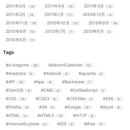
ー
ー
ー
ン
ン
ン
リ
リ
リ
エ
件
エ
件
エ
件
2011年5月
2011年4月
2011年3月
14
10
12
数
数
数
ト
ト
ト
ー
ー
ー
ン
ン
ン
リ
リ
リ
エ
件
エ
件
エ
件
2011年2月
2011年1月
2010年12月
14
11
6
数
数
数
ト
ト
ト
ー
ー
ー
ン
ン
ン
リ
リ
リ
エ
件
エ
件
エ
件
2010年11月
2010年10月
2010年9月
19
15
16
数
数
数
ト
ト
ト
ー
ー
ー
ン
ン
ン
リ
リ
リ
エ
件
エ
件
エ
件
2010年8月
2010年7月
2010年6月
13
7
2
数
数
数
ト
ト
ト
ー
ー
ー
ン
ン
ン
リ
リ
リ
エ
件
2010年5月
11
数
数
数
ト
ト
ト
ー
ー
ー
ン
リ
リ
リ
数
数
数
ト
Tags
ー
ー
ー
リ
数
数
数
ー
エ
件
エ
件
#a-blogcms
#AdventCalendar
39
13
数
ン
ン
エ
件
エ
件
エ
件
#Analytics
#Android
#apache
5
8
8
ト
ト
ン
ン
ン
リ
リ
エ
件
エ
件
エ
件
#API
#App
#Backbone
10
9
7
ト
ト
ト
ー
ー
ン
ン
ン
リ
リ
リ
エ
件
エ
件
エ
件
#CentOS
#CMS
#CoffeeScript
8
6
5
数
数
ト
ト
ト
ー
ー
ー
ン
ン
ン
リ
リ
リ
エ
件
エ
件
エ
件
エ
件
#CSS
#CSS3
#CSSNite
#ES6
14
9
5
5
数
数
数
ト
ト
ト
ー
ー
ー
ン
ン
ン
ン
リ
リ
リ
エ
件
エ
件
エ
件
エ
件
#Firefox
#Git
#Google
#Grunt
8
6
12
9
数
数
数
ト
ト
ト
ト
ー
ー
ー
ン
ン
ン
ン
リ
リ
リ
リ
エ
件
エ
件
エ
件
#HTML
#HTML5
#HTTP
5
14
6
数
数
数
ト
ト
ト
ト
ー
ー
ー
ー
ン
ン
ン
リ
リ
リ
リ
エ
件
エ
件
エ
件
#InternetExplorer
#iOS
#iPad
5
9
11
数
数
数
数
ト
ト
ト
ー
ー
ー
ー
ン
ン
ン