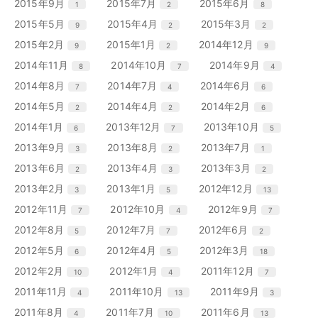
リ
リ
リ
エ
件
エ
件
エ
件
2015年9月
2015年7月
2015年6月
1
2
8
数
数
数
ト
ト
ト
ー
ー
ー
ン
ン
ン
リ
リ
リ
エ
件
エ
件
エ
件
2015年5月
2015年4月
2015年3月
9
2
2
数
数
数
ト
ト
ト
ー
ー
ー
ン
ン
ン
リ
リ
リ
エ
件
エ
件
エ
件
2015年2月
2015年1月
2014年12月
9
2
9
数
数
数
ト
ト
ト
ー
ー
ー
ン
ン
ン
リ
リ
リ
エ
件
エ
件
エ
件
2014年11月
2014年10月
2014年9月
8
7
4
数
数
数
ト
ト
ト
ー
ー
ー
ン
ン
ン
リ
リ
リ
エ
件
エ
件
エ
件
2014年8月
2014年7月
2014年6月
7
4
6
数
数
数
ト
ト
ト
ー
ー
ー
ン
ン
ン
リ
リ
リ
エ
件
エ
件
エ
件
2014年5月
2014年4月
2014年2月
2
2
6
数
数
数
ト
ト
ト
ー
ー
ー
ン
ン
ン
リ
リ
リ
エ
件
エ
件
エ
件
2014年1月
2013年12月
2013年10月
6
7
5
数
数
数
ト
ト
ト
ー
ー
ー
ン
ン
ン
リ
リ
リ
エ
件
エ
件
エ
件
2013年9月
2013年8月
2013年7月
3
2
1
数
数
数
ト
ト
ト
ー
ー
ー
ン
ン
ン
リ
リ
リ
エ
件
エ
件
エ
件
2013年6月
2013年4月
2013年3月
2
3
2
数
数
数
ト
ト
ト
ー
ー
ー
ン
ン
ン
リ
リ
リ
エ
件
エ
件
エ
件
2013年2月
2013年1月
2012年12月
3
5
13
数
数
数
ト
ト
ト
ー
ー
ー
ン
ン
ン
リ
リ
リ
エ
件
エ
件
エ
件
2012年11月
2012年10月
2012年9月
7
4
7
数
数
数
ト
ト
ト
ー
ー
ー
ン
ン
ン
リ
リ
リ
エ
件
エ
件
エ
件
2012年8月
2012年7月
2012年6月
5
7
2
数
数
数
ト
ト
ト
ー
ー
ー
ン
ン
ン
リ
リ
リ
エ
件
エ
件
エ
件
2012年5月
2012年4月
2012年3月
6
5
18
数
数
数
ト
ト
ト
ー
ー
ー
ン
ン
ン
リ
リ
リ
エ
件
エ
件
エ
件
2012年2月
2012年1月
2011年12月
10
4
7
数
数
数
ト
ト
ト
ー
ー
ー
ン
ン
ン
リ
リ
リ
エ
件
エ
件
エ
件
2011年11月
2011年10月
2011年9月
4
13
3
数
数
数
ト
ト
ト
ー
ー
ー
ン
ン
ン
リ
リ
リ
エ
件
エ
件
エ
件
2011年8月
2011年7月
2011年6月
4
10
13
数
数
数
ト
ト
ト