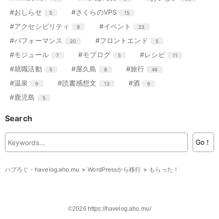
数
数
数
ト
ト
ー
ー
ー
ン
ン
ン
リ
リ
エ
件
エ
件
#おしらせ
#さくらのVPS
5
15
数
数
数
ト
ト
ト
ー
ー
ン
ン
リ
リ
リ
エ
件
エ
件
#アクセシビリティ
#イベント
9
23
数
数
ト
ト
ー
ー
ー
ン
ン
リ
リ
エ
件
エ
件
#パフォーマンス
#フロントエンド
20
5
数
数
数
ト
ト
ー
ー
ン
ン
リ
リ
エ
件
エ
件
エ
件
#モジュール
#モブログ
#レシピ
7
5
11
数
数
ト
ト
ー
ー
ン
ン
ン
リ
リ
エ
件
エ
件
エ
件
#就職活動
#屋久島
#旅行
5
8
46
数
数
ト
ト
ト
ー
ー
ン
ン
ン
リ
リ
リ
エ
件
エ
件
エ
件
#温泉
#読書感想文
#酒
9
13
6
数
数
ト
ト
ト
ー
ー
ー
ン
ン
ン
リ
リ
リ
エ
件
#鹿児島
5
数
数
数
ト
ト
ト
ー
ー
ー
ン
リ
リ
リ
数
数
数
ト
Search
ー
ー
ー
リ
数
数
数
ー
Go！
数
ハブろぐ - havelog.aho.mu
WordPressから移行
もらった！
©2026 https://havelog.aho.mu/