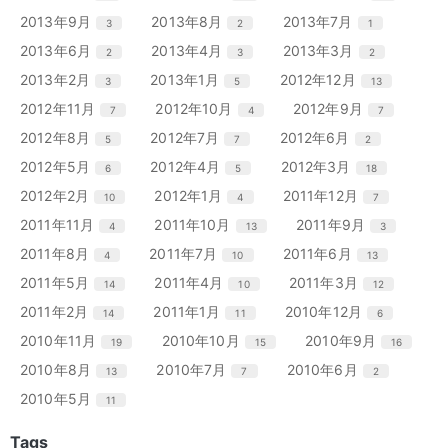
ト
ト
ト
ー
ー
ー
ン
ン
ン
リ
リ
リ
エ
件
エ
件
エ
件
2013年9月
2013年8月
2013年7月
3
2
1
数
数
数
ト
ト
ト
ー
ー
ー
ン
ン
ン
リ
リ
リ
エ
件
エ
件
エ
件
2013年6月
2013年4月
2013年3月
2
3
2
数
数
数
ト
ト
ト
ー
ー
ー
ン
ン
ン
リ
リ
リ
エ
件
エ
件
エ
件
2013年2月
2013年1月
2012年12月
3
5
13
数
数
数
ト
ト
ト
ー
ー
ー
ン
ン
ン
リ
リ
リ
エ
件
エ
件
エ
件
2012年11月
2012年10月
2012年9月
7
4
7
数
数
数
ト
ト
ト
ー
ー
ー
ン
ン
ン
リ
リ
リ
エ
件
エ
件
エ
件
2012年8月
2012年7月
2012年6月
5
7
2
数
数
数
ト
ト
ト
ー
ー
ー
ン
ン
ン
リ
リ
リ
エ
件
エ
件
エ
件
2012年5月
2012年4月
2012年3月
6
5
18
数
数
数
ト
ト
ト
ー
ー
ー
ン
ン
ン
リ
リ
リ
エ
件
エ
件
エ
件
2012年2月
2012年1月
2011年12月
10
4
7
数
数
数
ト
ト
ト
ー
ー
ー
ン
ン
ン
リ
リ
リ
エ
件
エ
件
エ
件
2011年11月
2011年10月
2011年9月
4
13
3
数
数
数
ト
ト
ト
ー
ー
ー
ン
ン
ン
リ
リ
リ
エ
件
エ
件
エ
件
2011年8月
2011年7月
2011年6月
4
10
13
数
数
数
ト
ト
ト
ー
ー
ー
ン
ン
ン
リ
リ
リ
エ
件
エ
件
エ
件
2011年5月
2011年4月
2011年3月
14
10
12
数
数
数
ト
ト
ト
ー
ー
ー
ン
ン
ン
リ
リ
リ
エ
件
エ
件
エ
件
2011年2月
2011年1月
2010年12月
14
11
6
数
数
数
ト
ト
ト
ー
ー
ー
ン
ン
ン
リ
リ
リ
エ
件
エ
件
エ
件
2010年11月
2010年10月
2010年9月
19
15
16
数
数
数
ト
ト
ト
ー
ー
ー
ン
ン
ン
リ
リ
リ
エ
件
エ
件
エ
件
2010年8月
2010年7月
2010年6月
13
7
2
数
数
数
ト
ト
ト
ー
ー
ー
ン
ン
ン
リ
リ
リ
エ
件
2010年5月
11
数
数
数
ト
ト
ト
ー
ー
ー
ン
リ
リ
リ
数
数
数
ト
Tags
ー
ー
ー