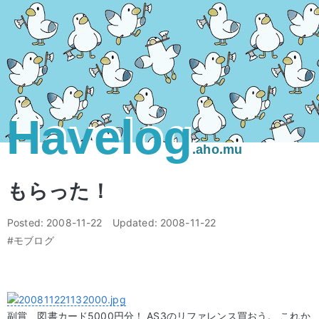
Havelog
.aho.mu
もらった！
Posted:
2008-11-22
Updated:
2008-11-22
#モブログ
副賞、図書カード5000円分！ AS3のリファレンス買おう。 これか