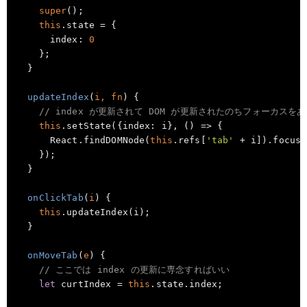
super
();

this
.state = {

index
: 
0
    };

  }

updateIndex
(
i, fn
)
 {

// index が更新されて DOM が更新されたのちフォーカスを
this
.setState({
index
: i}, 
() =>
 {

      React.findDOMNode(
this
.refs[
'tab'
 + i]).focus(
    });

  }

onClickTab
(
i
)
 {

this
.updateIndex(i);

  }

onMoveTab
(
e
)
 {

// ここでは index の更新に専念すればいい
let
 curtIndex = 
this
.state.index;
