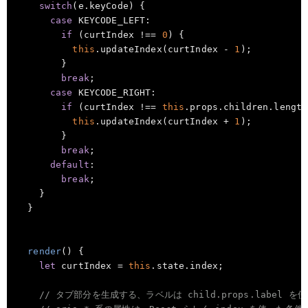
switch
(e.keyCode) {

case
 KEYCODE_LEFT:

if
 (curtIndex !== 
0
) {

this
.updateIndex(curtIndex - 
1
);

        }

break
;

case
 KEYCODE_RIGHT:

if
 (curtIndex !== 
this
.props.children.length
this
.updateIndex(curtIndex + 
1
);

        }

break
;

default
:

break
;

    }

  }

render
(
)
 {

let
 curtIndex = 
this
.state.index;

// タブ部分を生成する、ラベルは child.props.label を