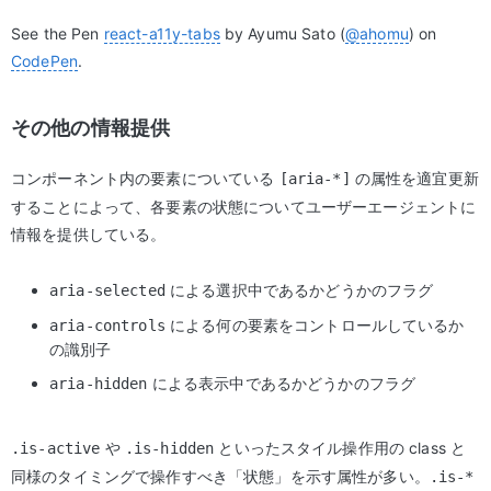
See the Pen
react-a11y-tabs
by Ayumu Sato (
@ahomu
) on
CodePen
.
その他の情報提供
コンポーネント内の要素についている
の属性を適宜更新
[aria-*]
することによって、各要素の状態についてユーザーエージェントに
情報を提供している。
による選択中であるかどうかのフラグ
aria-selected
による何の要素をコントロールしているか
aria-controls
の識別子
による表示中であるかどうかのフラグ
aria-hidden
や
といったスタイル操作用の class と
.is-active
.is-hidden
同様のタイミングで操作すべき「状態」を示す属性が多い。
.is-*