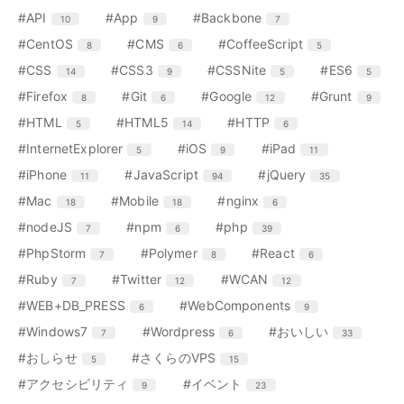
ン
ン
ン
リ
リ
エ
件
エ
件
エ
件
#API
#App
#Backbone
10
9
7
ト
ト
ト
ー
ー
ン
ン
ン
リ
リ
リ
エ
件
エ
件
エ
件
#CentOS
#CMS
#CoffeeScript
8
6
5
数
数
ト
ト
ト
ー
ー
ー
ン
ン
ン
リ
リ
リ
エ
件
エ
件
エ
件
エ
件
#CSS
#CSS3
#CSSNite
#ES6
14
9
5
5
数
数
数
ト
ト
ト
ー
ー
ー
ン
ン
ン
ン
リ
リ
リ
エ
件
エ
件
エ
件
エ
件
#Firefox
#Git
#Google
#Grunt
8
6
12
9
数
数
数
ト
ト
ト
ト
ー
ー
ー
ン
ン
ン
ン
リ
リ
リ
リ
エ
件
エ
件
エ
件
#HTML
#HTML5
#HTTP
5
14
6
数
数
数
ト
ト
ト
ト
ー
ー
ー
ー
ン
ン
ン
リ
リ
リ
リ
エ
件
エ
件
エ
件
#InternetExplorer
#iOS
#iPad
5
9
11
数
数
数
数
ト
ト
ト
ー
ー
ー
ー
ン
ン
ン
リ
リ
リ
エ
件
エ
件
エ
件
#iPhone
#JavaScript
#jQuery
11
94
35
数
数
数
数
ト
ト
ト
ー
ー
ー
ン
ン
ン
リ
リ
リ
エ
件
エ
件
エ
件
#Mac
#Mobile
#nginx
18
18
6
数
数
数
ト
ト
ト
ー
ー
ー
ン
ン
ン
リ
リ
リ
エ
件
エ
件
エ
件
#nodeJS
#npm
#php
7
6
39
数
数
数
ト
ト
ト
ー
ー
ー
ン
ン
ン
リ
リ
リ
エ
件
エ
件
エ
件
#PhpStorm
#Polymer
#React
7
8
6
数
数
数
ト
ト
ト
ー
ー
ー
ン
ン
ン
リ
リ
リ
エ
件
エ
件
エ
件
#Ruby
#Twitter
#WCAN
7
12
12
数
数
数
ト
ト
ト
ー
ー
ー
ン
ン
ン
リ
リ
リ
エ
件
エ
件
#WEB+DB_PRESS
#WebComponents
6
9
数
数
数
ト
ト
ト
ー
ー
ー
ン
ン
リ
リ
リ
エ
件
エ
件
エ
件
#Windows7
#Wordpress
#おいしい
7
6
33
数
数
数
ト
ト
ー
ー
ー
ン
ン
ン
リ
リ
エ
件
エ
件
#おしらせ
#さくらのVPS
5
15
数
数
数
ト
ト
ト
ー
ー
ン
ン
リ
リ
リ
エ
件
エ
件
#アクセシビリティ
#イベント
9
23
数
数
ト
ト
ー
ー
ー
ン
ン