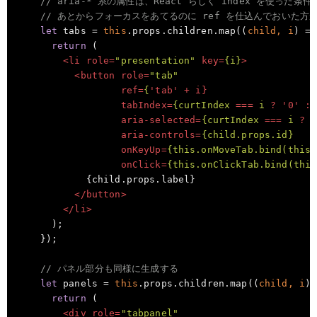
// aria-* 系の属性は、React らしく index を使った
// あとからフォーカスをあてるのに ref を仕込んでおいた方
let
 tabs = 
this
.props.children.map(
(
child, i
) =>
return
 (

<
li
role
=
"presentation"
key
=
{i}
>
<
button
role
=
"tab"
ref
=
{
'
tab
' + 
i
}

tabIndex
=
{curtIndex
 === 
i
 ? '
0
' 
:
 
aria-selected
=
{curtIndex
 === 
i
 ? '
aria-controls
=
{child.props.id}
onKeyUp
=
{this.onMoveTab.bind(this)
onClick
=
{this.onClickTab.bind(this
            {child.props.label}

</
button
>
</
li
>
      );

    });

// パネル部分も同様に生成する
let
 panels = 
this
.props.children.map(
(
child, i
) 
return
 (

<
div
role
=
"tabpanel"