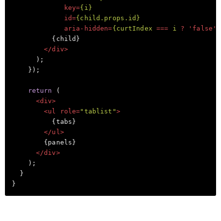
key
=
{i}
id
=
{child.props.id}
aria-hidden
=
{curtIndex
 === 
i
 ? '
false
' 
          {child}

</
div
>
      );

    });

return
 (

<
div
>
<
ul
role
=
"tablist"
>
          {tabs}

</
ul
>
        {panels}

</
div
>
    );

  }
