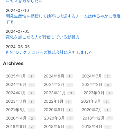
ロセスを観察したい
2024-07-10
開発生産性を標榜して効率に拘泥するチームはゆるやかに衰退
する
2024-07-05
変化を起こせる人が行使している影響力
2024-06-05
KINTOテクノロジーズ株式会社に入社しました
Archives
エ
件
エ
件
エ
件
2025年1月
2024年8月
2024年7月
2
1
2
ン
ン
ン
エ
件
エ
件
エ
件
2024年6月
2024年3月
2024年2月
1
1
2
ト
ト
ト
ン
ン
ン
リ
リ
リ
エ
件
エ
件
エ
件
2024年1月
2023年11月
2023年9月
2
3
2
ト
ト
ト
ー
ー
ー
ン
ン
ン
リ
リ
リ
エ
件
エ
件
エ
件
2023年7月
2022年1月
2021年8月
1
1
2
数
数
数
ト
ト
ト
ー
ー
ー
ン
ン
ン
リ
リ
リ
エ
件
エ
件
エ
件
2021年6月
2020年9月
2020年7月
3
1
1
数
数
数
ト
ト
ト
ー
ー
ー
ン
ン
ン
リ
リ
リ
エ
件
エ
件
エ
件
2020年4月
2020年3月
2018年12月
2
1
1
数
数
数
ト
ト
ト
ー
ー
ー
ン
ン
ン
リ
リ
リ
エ
件
エ
件
エ
件
2018年9月
2018年5月
2018年4月
2
5
1
数
数
数
ト
ト
ト