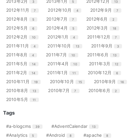
リ
リ
リ
エ
件
エ
件
エ
件
2013年2月
2013年1月
2012年12月
3
5
13
数
数
数
ト
ト
ト
ー
ー
ー
ン
ン
ン
リ
リ
リ
エ
件
エ
件
エ
件
2012年11月
2012年10月
2012年9月
7
4
7
数
数
数
ト
ト
ト
ー
ー
ー
ン
ン
ン
リ
リ
リ
エ
件
エ
件
エ
件
2012年8月
2012年7月
2012年6月
5
7
2
数
数
数
ト
ト
ト
ー
ー
ー
ン
ン
ン
リ
リ
リ
エ
件
エ
件
エ
件
2012年5月
2012年4月
2012年3月
6
5
18
数
数
数
ト
ト
ト
ー
ー
ー
ン
ン
ン
リ
リ
リ
エ
件
エ
件
エ
件
2012年2月
2012年1月
2011年12月
10
4
7
数
数
数
ト
ト
ト
ー
ー
ー
ン
ン
ン
リ
リ
リ
エ
件
エ
件
エ
件
2011年11月
2011年10月
2011年9月
4
13
3
数
数
数
ト
ト
ト
ー
ー
ー
ン
ン
ン
リ
リ
リ
エ
件
エ
件
エ
件
2011年8月
2011年7月
2011年6月
4
10
13
数
数
数
ト
ト
ト
ー
ー
ー
ン
ン
ン
リ
リ
リ
エ
件
エ
件
エ
件
2011年5月
2011年4月
2011年3月
14
10
12
数
数
数
ト
ト
ト
ー
ー
ー
ン
ン
ン
リ
リ
リ
エ
件
エ
件
エ
件
2011年2月
2011年1月
2010年12月
14
11
6
数
数
数
ト
ト
ト
ー
ー
ー
ン
ン
ン
リ
リ
リ
エ
件
エ
件
エ
件
2010年11月
2010年10月
2010年9月
19
15
16
数
数
数
ト
ト
ト
ー
ー
ー
ン
ン
ン
リ
リ
リ
エ
件
エ
件
エ
件
2010年8月
2010年7月
2010年6月
13
7
2
数
数
数
ト
ト
ト
ー
ー
ー
ン
ン
ン
リ
リ
リ
エ
件
2010年5月
11
数
数
数
ト
ト
ト
ー
ー
ー
ン
リ
リ
リ
数
数
数
ト
Tags
ー
ー
ー
リ
数
数
数
ー
エ
件
エ
件
#a-blogcms
#AdventCalendar
39
13
数
ン
ン
エ
件
エ
件
エ
件
#Analytics
#Android
#apache
5
8
8
ト
ト