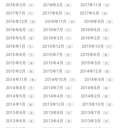
ー
ー
ー
ン
ン
ン
リ
リ
リ
エ
件
エ
件
エ
件
2018年3月
2018年2月
2017年11月
1
4
2
数
数
数
ト
ト
ト
ー
ー
ー
ン
ン
ン
リ
リ
リ
エ
件
エ
件
エ
件
2017年7月
2017年6月
2017年5月
1
4
4
数
数
数
ト
ト
ト
ー
ー
ー
ン
ン
ン
リ
リ
リ
エ
件
エ
件
エ
件
2016年12月
2016年11月
2016年9月
4
5
5
数
数
数
ト
ト
ト
ー
ー
ー
ン
ン
ン
リ
リ
リ
エ
件
エ
件
エ
件
2016年8月
2016年7月
2016年6月
2
7
4
数
数
数
ト
ト
ト
ー
ー
ー
ン
ン
ン
リ
リ
リ
エ
件
エ
件
エ
件
2016年5月
2016年3月
2016年2月
5
1
4
数
数
数
ト
ト
ト
ー
ー
ー
ン
ン
ン
リ
リ
リ
エ
件
エ
件
エ
件
2016年1月
2015年12月
2015年10月
1
4
1
数
数
数
ト
ト
ト
ー
ー
ー
ン
ン
ン
リ
リ
リ
エ
件
エ
件
エ
件
2015年9月
2015年7月
2015年6月
1
2
8
数
数
数
ト
ト
ト
ー
ー
ー
ン
ン
ン
リ
リ
リ
エ
件
エ
件
エ
件
2015年5月
2015年4月
2015年3月
9
2
2
数
数
数
ト
ト
ト
ー
ー
ー
ン
ン
ン
リ
リ
リ
エ
件
エ
件
エ
件
2015年2月
2015年1月
2014年12月
9
2
9
数
数
数
ト
ト
ト
ー
ー
ー
ン
ン
ン
リ
リ
リ
エ
件
エ
件
エ
件
2014年11月
2014年10月
2014年9月
8
7
4
数
数
数
ト
ト
ト
ー
ー
ー
ン
ン
ン
リ
リ
リ
エ
件
エ
件
エ
件
2014年8月
2014年7月
2014年6月
7
4
6
数
数
数
ト
ト
ト
ー
ー
ー
ン
ン
ン
リ
リ
リ
エ
件
エ
件
エ
件
2014年5月
2014年4月
2014年2月
2
2
6
数
数
数
ト
ト
ト
ー
ー
ー
ン
ン
ン
リ
リ
リ
エ
件
エ
件
エ
件
2014年1月
2013年12月
2013年10月
6
7
5
数
数
数
ト
ト
ト
ー
ー
ー
ン
ン
ン
リ
リ
リ
エ
件
エ
件
エ
件
2013年9月
2013年8月
2013年7月
3
2
1
数
数
数
ト
ト
ト
ー
ー
ー
ン
ン
ン
リ
リ
リ
エ
件
エ
件
エ
件
2013年6月
2013年4月
2013年3月
2
3
2
数
数
数
ト
ト
ト
ー
ー
ー
ン
ン
ン