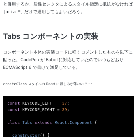
と併用するか、属性セレクタによるスタイル指定に抵抗がなければ
だけで運用してもよいだろう。
[aria-*]
Tabs コンポーネントの実装
コンポーネント本体の実装コードに軽くコメントしたものを以下に
貼った。CodePen が Babel に対応していたのでいつもどおり
ECMAScript 6 で書けて満足している。
スタイルの React に親しみが薄いので･･･
createClass
const
 KEYCODE_LEFT  = 
37
const
 KEYCODE_RIGHT = 
39
;

class
Tabs
extends
React
.
Component
{

constructor
(
)
 {
