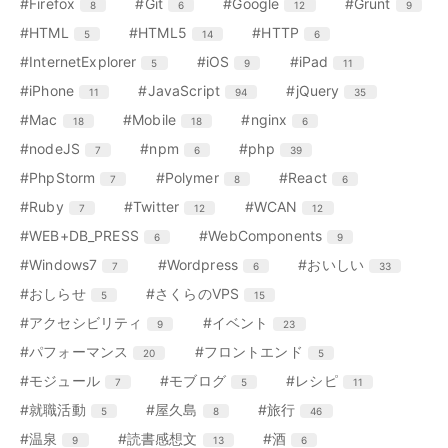
リ
リ
リ
エ
件
エ
件
エ
件
エ
件
#Firefox
#Git
#Google
#Grunt
8
6
12
9
数
数
数
ト
ト
ト
ト
ー
ー
ー
ン
ン
ン
ン
リ
リ
リ
リ
エ
件
エ
件
エ
件
#HTML
#HTML5
#HTTP
5
14
6
数
数
数
ト
ト
ト
ト
ー
ー
ー
ー
ン
ン
ン
リ
リ
リ
リ
エ
件
エ
件
エ
件
#InternetExplorer
#iOS
#iPad
5
9
11
数
数
数
数
ト
ト
ト
ー
ー
ー
ー
ン
ン
ン
リ
リ
リ
エ
件
エ
件
エ
件
#iPhone
#JavaScript
#jQuery
11
94
35
数
数
数
数
ト
ト
ト
ー
ー
ー
ン
ン
ン
リ
リ
リ
エ
件
エ
件
エ
件
#Mac
#Mobile
#nginx
18
18
6
数
数
数
ト
ト
ト
ー
ー
ー
ン
ン
ン
リ
リ
リ
エ
件
エ
件
エ
件
#nodeJS
#npm
#php
7
6
39
数
数
数
ト
ト
ト
ー
ー
ー
ン
ン
ン
リ
リ
リ
エ
件
エ
件
エ
件
#PhpStorm
#Polymer
#React
7
8
6
数
数
数
ト
ト
ト
ー
ー
ー
ン
ン
ン
リ
リ
リ
エ
件
エ
件
エ
件
#Ruby
#Twitter
#WCAN
7
12
12
数
数
数
ト
ト
ト
ー
ー
ー
ン
ン
ン
リ
リ
リ
エ
件
エ
件
#WEB+DB_PRESS
#WebComponents
6
9
数
数
数
ト
ト
ト
ー
ー
ー
ン
ン
リ
リ
リ
エ
件
エ
件
エ
件
#Windows7
#Wordpress
#おいしい
7
6
33
数
数
数
ト
ト
ー
ー
ー
ン
ン
ン
リ
リ
エ
件
エ
件
#おしらせ
#さくらのVPS
5
15
数
数
数
ト
ト
ト
ー
ー
ン
ン
リ
リ
リ
エ
件
エ
件
#アクセシビリティ
#イベント
9
23
数
数
ト
ト
ー
ー
ー
ン
ン
リ
リ
エ
件
エ
件
#パフォーマンス
#フロントエンド
20
5
数
数
数
ト
ト
ー
ー
ン
ン
リ
リ
エ
件
エ
件
エ
件
#モジュール
#モブログ
#レシピ
7
5
11
数
数
ト
ト
ー
ー
ン
ン
ン
リ
リ
エ
件
エ
件
エ
件
#就職活動
#屋久島
#旅行
5
8
46
数
数
ト
ト
ト
ー
ー
ン
ン
ン
リ
リ
リ
エ
件
エ
件
エ
件
#温泉
#読書感想文
#酒
9
13
6
数
数
ト
ト
ト