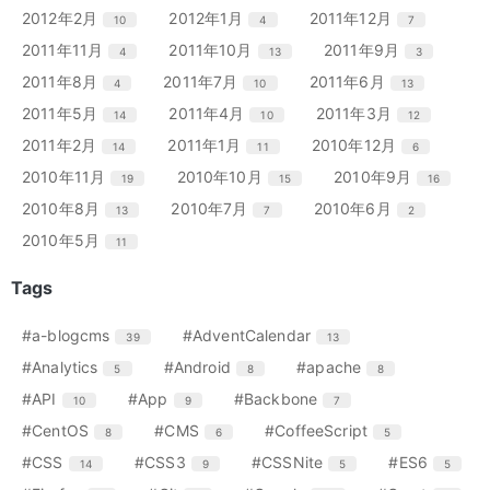
ー
ー
ー
ン
ン
ン
リ
リ
リ
エ
件
エ
件
エ
件
2012年2月
2012年1月
2011年12月
10
4
7
数
数
数
ト
ト
ト
ー
ー
ー
ン
ン
ン
リ
リ
リ
エ
件
エ
件
エ
件
2011年11月
2011年10月
2011年9月
4
13
3
数
数
数
ト
ト
ト
ー
ー
ー
ン
ン
ン
リ
リ
リ
エ
件
エ
件
エ
件
2011年8月
2011年7月
2011年6月
4
10
13
数
数
数
ト
ト
ト
ー
ー
ー
ン
ン
ン
リ
リ
リ
エ
件
エ
件
エ
件
2011年5月
2011年4月
2011年3月
14
10
12
数
数
数
ト
ト
ト
ー
ー
ー
ン
ン
ン
リ
リ
リ
エ
件
エ
件
エ
件
2011年2月
2011年1月
2010年12月
14
11
6
数
数
数
ト
ト
ト
ー
ー
ー
ン
ン
ン
リ
リ
リ
エ
件
エ
件
エ
件
2010年11月
2010年10月
2010年9月
19
15
16
数
数
数
ト
ト
ト
ー
ー
ー
ン
ン
ン
リ
リ
リ
エ
件
エ
件
エ
件
2010年8月
2010年7月
2010年6月
13
7
2
数
数
数
ト
ト
ト
ー
ー
ー
ン
ン
ン
リ
リ
リ
エ
件
2010年5月
11
数
数
数
ト
ト
ト
ー
ー
ー
ン
リ
リ
リ
数
数
数
ト
Tags
ー
ー
ー
リ
数
数
数
ー
エ
件
エ
件
#a-blogcms
#AdventCalendar
39
13
数
ン
ン
エ
件
エ
件
エ
件
#Analytics
#Android
#apache
5
8
8
ト
ト
ン
ン
ン
リ
リ
エ
件
エ
件
エ
件
#API
#App
#Backbone
10
9
7
ト
ト
ト
ー
ー
ン
ン
ン
リ
リ
リ
エ
件
エ
件
エ
件
#CentOS
#CMS
#CoffeeScript
8
6
5
数
数
ト
ト
ト
ー
ー
ー
ン
ン
ン
リ
リ
リ
エ
件
エ
件
エ
件
エ
件
#CSS
#CSS3
#CSSNite
#ES6
14
9
5
5
数
数
数
ト
ト
ト
ー
ー
ー
ン
ン
ン
ン