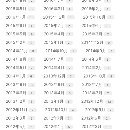
2016年8月
2016年7月
2016年6月
2
7
4
数
数
数
ト
ト
ト
ー
ー
ー
ン
ン
ン
リ
リ
リ
エ
件
エ
件
エ
件
2016年5月
2016年3月
2016年2月
5
1
4
数
数
数
ト
ト
ト
ー
ー
ー
ン
ン
ン
リ
リ
リ
エ
件
エ
件
エ
件
2016年1月
2015年12月
2015年10月
1
4
1
数
数
数
ト
ト
ト
ー
ー
ー
ン
ン
ン
リ
リ
リ
エ
件
エ
件
エ
件
2015年9月
2015年7月
2015年6月
1
2
8
数
数
数
ト
ト
ト
ー
ー
ー
ン
ン
ン
リ
リ
リ
エ
件
エ
件
エ
件
2015年5月
2015年4月
2015年3月
9
2
2
数
数
数
ト
ト
ト
ー
ー
ー
ン
ン
ン
リ
リ
リ
エ
件
エ
件
エ
件
2015年2月
2015年1月
2014年12月
9
2
9
数
数
数
ト
ト
ト
ー
ー
ー
ン
ン
ン
リ
リ
リ
エ
件
エ
件
エ
件
2014年11月
2014年10月
2014年9月
8
7
4
数
数
数
ト
ト
ト
ー
ー
ー
ン
ン
ン
リ
リ
リ
エ
件
エ
件
エ
件
2014年8月
2014年7月
2014年6月
7
4
6
数
数
数
ト
ト
ト
ー
ー
ー
ン
ン
ン
リ
リ
リ
エ
件
エ
件
エ
件
2014年5月
2014年4月
2014年2月
2
2
6
数
数
数
ト
ト
ト
ー
ー
ー
ン
ン
ン
リ
リ
リ
エ
件
エ
件
エ
件
2014年1月
2013年12月
2013年10月
6
7
5
数
数
数
ト
ト
ト
ー
ー
ー
ン
ン
ン
リ
リ
リ
エ
件
エ
件
エ
件
2013年9月
2013年8月
2013年7月
3
2
1
数
数
数
ト
ト
ト
ー
ー
ー
ン
ン
ン
リ
リ
リ
エ
件
エ
件
エ
件
2013年6月
2013年4月
2013年3月
2
3
2
数
数
数
ト
ト
ト
ー
ー
ー
ン
ン
ン
リ
リ
リ
エ
件
エ
件
エ
件
2013年2月
2013年1月
2012年12月
3
5
13
数
数
数
ト
ト
ト
ー
ー
ー
ン
ン
ン
リ
リ
リ
エ
件
エ
件
エ
件
2012年11月
2012年10月
2012年9月
7
4
7
数
数
数
ト
ト
ト
ー
ー
ー
ン
ン
ン
リ
リ
リ
エ
件
エ
件
エ
件
2012年8月
2012年7月
2012年6月
5
7
2
数
数
数
ト
ト
ト
ー
ー
ー
ン
ン
ン
リ
リ
リ
エ
件
エ
件
エ
件
2012年5月
2012年4月
2012年3月
6
5
18
数
数
数
ト
ト
ト