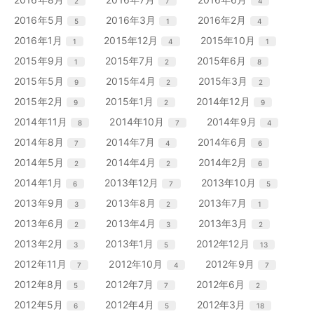
2
7
4
数
数
数
ト
ト
ト
ー
ー
ー
ン
ン
ン
リ
リ
リ
エ
件
エ
件
エ
件
2016年5月
2016年3月
2016年2月
5
1
4
数
数
数
ト
ト
ト
ー
ー
ー
ン
ン
ン
リ
リ
リ
エ
件
エ
件
エ
件
2016年1月
2015年12月
2015年10月
1
4
1
数
数
数
ト
ト
ト
ー
ー
ー
ン
ン
ン
リ
リ
リ
エ
件
エ
件
エ
件
2015年9月
2015年7月
2015年6月
1
2
8
数
数
数
ト
ト
ト
ー
ー
ー
ン
ン
ン
リ
リ
リ
エ
件
エ
件
エ
件
2015年5月
2015年4月
2015年3月
9
2
2
数
数
数
ト
ト
ト
ー
ー
ー
ン
ン
ン
リ
リ
リ
エ
件
エ
件
エ
件
2015年2月
2015年1月
2014年12月
9
2
9
数
数
数
ト
ト
ト
ー
ー
ー
ン
ン
ン
リ
リ
リ
エ
件
エ
件
エ
件
2014年11月
2014年10月
2014年9月
8
7
4
数
数
数
ト
ト
ト
ー
ー
ー
ン
ン
ン
リ
リ
リ
エ
件
エ
件
エ
件
2014年8月
2014年7月
2014年6月
7
4
6
数
数
数
ト
ト
ト
ー
ー
ー
ン
ン
ン
リ
リ
リ
エ
件
エ
件
エ
件
2014年5月
2014年4月
2014年2月
2
2
6
数
数
数
ト
ト
ト
ー
ー
ー
ン
ン
ン
リ
リ
リ
エ
件
エ
件
エ
件
2014年1月
2013年12月
2013年10月
6
7
5
数
数
数
ト
ト
ト
ー
ー
ー
ン
ン
ン
リ
リ
リ
エ
件
エ
件
エ
件
2013年9月
2013年8月
2013年7月
3
2
1
数
数
数
ト
ト
ト
ー
ー
ー
ン
ン
ン
リ
リ
リ
エ
件
エ
件
エ
件
2013年6月
2013年4月
2013年3月
2
3
2
数
数
数
ト
ト
ト
ー
ー
ー
ン
ン
ン
リ
リ
リ
エ
件
エ
件
エ
件
2013年2月
2013年1月
2012年12月
3
5
13
数
数
数
ト
ト
ト
ー
ー
ー
ン
ン
ン
リ
リ
リ
エ
件
エ
件
エ
件
2012年11月
2012年10月
2012年9月
7
4
7
数
数
数
ト
ト
ト
ー
ー
ー
ン
ン
ン
リ
リ
リ
エ
件
エ
件
エ
件
2012年8月
2012年7月
2012年6月
5
7
2
数
数
数
ト
ト
ト
ー
ー
ー
ン
ン
ン
リ
リ
リ
エ
件
エ
件
エ
件
2012年5月
2012年4月
2012年3月
6
5
18
数
数
数
ト
ト
ト