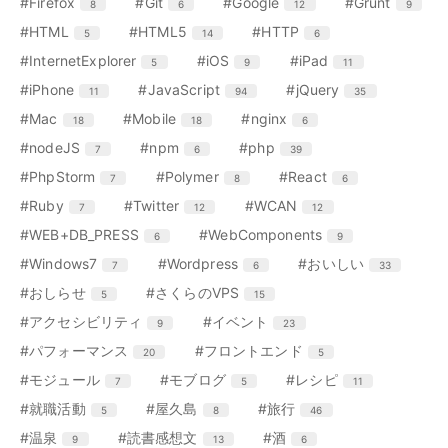
リ
リ
リ
エ
件
エ
件
エ
件
エ
件
#Firefox
#Git
#Google
#Grunt
8
6
12
9
数
数
数
ト
ト
ト
ト
ー
ー
ー
ン
ン
ン
ン
リ
リ
リ
リ
エ
件
エ
件
エ
件
#HTML
#HTML5
#HTTP
5
14
6
数
数
数
ト
ト
ト
ト
ー
ー
ー
ー
ン
ン
ン
リ
リ
リ
リ
エ
件
エ
件
エ
件
#InternetExplorer
#iOS
#iPad
5
9
11
数
数
数
数
ト
ト
ト
ー
ー
ー
ー
ン
ン
ン
リ
リ
リ
エ
件
エ
件
エ
件
#iPhone
#JavaScript
#jQuery
11
94
35
数
数
数
数
ト
ト
ト
ー
ー
ー
ン
ン
ン
リ
リ
リ
エ
件
エ
件
エ
件
#Mac
#Mobile
#nginx
18
18
6
数
数
数
ト
ト
ト
ー
ー
ー
ン
ン
ン
リ
リ
リ
エ
件
エ
件
エ
件
#nodeJS
#npm
#php
7
6
39
数
数
数
ト
ト
ト
ー
ー
ー
ン
ン
ン
リ
リ
リ
エ
件
エ
件
エ
件
#PhpStorm
#Polymer
#React
7
8
6
数
数
数
ト
ト
ト
ー
ー
ー
ン
ン
ン
リ
リ
リ
エ
件
エ
件
エ
件
#Ruby
#Twitter
#WCAN
7
12
12
数
数
数
ト
ト
ト
ー
ー
ー
ン
ン
ン
リ
リ
リ
エ
件
エ
件
#WEB+DB_PRESS
#WebComponents
6
9
数
数
数
ト
ト
ト
ー
ー
ー
ン
ン
リ
リ
リ
エ
件
エ
件
エ
件
#Windows7
#Wordpress
#おいしい
7
6
33
数
数
数
ト
ト
ー
ー
ー
ン
ン
ン
リ
リ
エ
件
エ
件
#おしらせ
#さくらのVPS
5
15
数
数
数
ト
ト
ト
ー
ー
ン
ン
リ
リ
リ
エ
件
エ
件
#アクセシビリティ
#イベント
9
23
数
数
ト
ト
ー
ー
ー
ン
ン
リ
リ
エ
件
エ
件
#パフォーマンス
#フロントエンド
20
5
数
数
数
ト
ト
ー
ー
ン
ン
リ
リ
エ
件
エ
件
エ
件
#モジュール
#モブログ
#レシピ
7
5
11
数
数
ト
ト
ー
ー
ン
ン
ン
リ
リ
エ
件
エ
件
エ
件
#就職活動
#屋久島
#旅行
5
8
46
数
数
ト
ト
ト
ー
ー
ン
ン
ン
リ
リ
リ
エ
件
エ
件
エ
件
#温泉
#読書感想文
#酒
9
13
6
数
数
ト
ト
ト