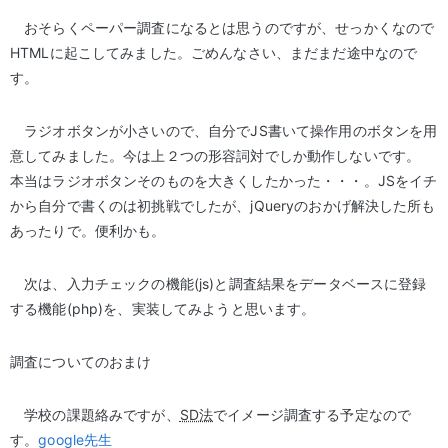
おそらくペーパー調査になるとは思うのですが、せっかくなので
HTMLに起こしてみました。ごめんなさい、まだまだ途中なので
す。
ラジオボタンが小さいので、自分でJS書いて操作用のボタンを用
意してみました。今は上２つの形容詞対でしか動作しないです。
本当はラジオボタンそのものを大きくしたかった・・・。JSをイチ
から自分で書くのは初挑戦でしたが、jQueryのおかげ解決した所も
あったりで。便利かも。
次は、入力チェックの機能(js)と調査結果をデータベースに登録
する機能(php)を、実装してみようと思います。
調査についてのおまけ
学校の課題絡みですが、
SD法
でイメージ調査する予定なので
す。
google先生