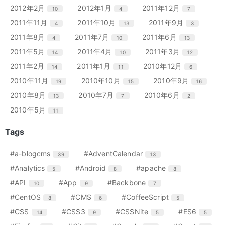
ー
ー
ー
ン
ン
ン
リ
リ
リ
エ
件
エ
件
エ
件
2012年2月
2012年1月
2011年12月
10
4
7
数
数
数
ト
ト
ト
ー
ー
ー
ン
ン
ン
リ
リ
リ
エ
件
エ
件
エ
件
2011年11月
2011年10月
2011年9月
4
13
3
数
数
数
ト
ト
ト
ー
ー
ー
ン
ン
ン
リ
リ
リ
エ
件
エ
件
エ
件
2011年8月
2011年7月
2011年6月
4
10
13
数
数
数
ト
ト
ト
ー
ー
ー
ン
ン
ン
リ
リ
リ
エ
件
エ
件
エ
件
2011年5月
2011年4月
2011年3月
14
10
12
数
数
数
ト
ト
ト
ー
ー
ー
ン
ン
ン
リ
リ
リ
エ
件
エ
件
エ
件
2011年2月
2011年1月
2010年12月
14
11
6
数
数
数
ト
ト
ト
ー
ー
ー
ン
ン
ン
リ
リ
リ
エ
件
エ
件
エ
件
2010年11月
2010年10月
2010年9月
19
15
16
数
数
数
ト
ト
ト
ー
ー
ー
ン
ン
ン
リ
リ
リ
エ
件
エ
件
エ
件
2010年8月
2010年7月
2010年6月
13
7
2
数
数
数
ト
ト
ト
ー
ー
ー
ン
ン
ン
リ
リ
リ
エ
件
2010年5月
11
数
数
数
ト
ト
ト
ー
ー
ー
ン
リ
リ
リ
数
数
数
ト
Tags
ー
ー
ー
リ
数
数
数
ー
エ
件
エ
件
#a-blogcms
#AdventCalendar
39
13
数
ン
ン
エ
件
エ
件
エ
件
#Analytics
#Android
#apache
5
8
8
ト
ト
ン
ン
ン
リ
リ
エ
件
エ
件
エ
件
#API
#App
#Backbone
10
9
7
ト
ト
ト
ー
ー
ン
ン
ン
リ
リ
リ
エ
件
エ
件
エ
件
#CentOS
#CMS
#CoffeeScript
8
6
5
数
数
ト
ト
ト
ー
ー
ー
ン
ン
ン
リ
リ
リ
エ
件
エ
件
エ
件
エ
件
#CSS
#CSS3
#CSSNite
#ES6
14
9
5
5
数
数
数
ト
ト
ト
ー
ー
ー
ン
ン
ン
ン