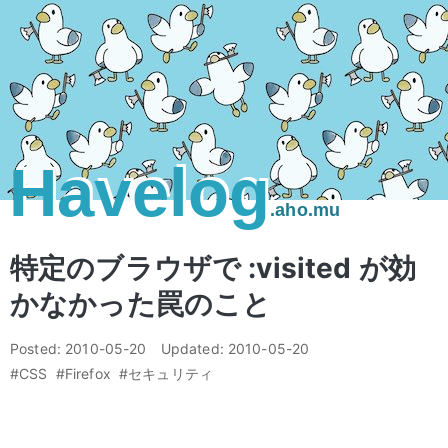
Havelog
.aho.mu
特定のブラウザで :visited が効
かなかった罠のこと
Posted:
2010-05-20
Updated:
2010-05-20
#CSS
#Firefox
#セキュリティ