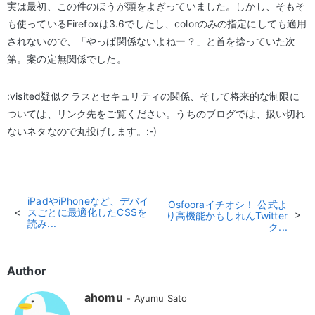
実は最初、この件のほうが頭をよぎっていました。しかし、そもそ
も使っているFirefoxは3.6でしたし、colorのみの指定にしても適用
されないので、「やっぱ関係ないよねー？」と首を捻っていた次
第。案の定無関係でした。
:visited疑似クラスとセキュリティの関係、そして将来的な制限に
ついては、リンク先をご覧ください。うちのブログでは、扱い切れ
ないネタなので丸投げします。:-)
iPadやiPhoneなど、デバイ
Osfooraイチオシ！ 公式よ
スごとに最適化したCSSを
り高機能かもしれんTwitter
読み...
ク...
Author
ahomu
Ayumu Sato