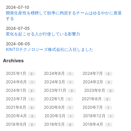
2024-07-10
開発生産性を標榜して効率に拘泥するチームはゆるやかに衰退
する
2024-07-05
変化を起こせる人が行使している影響力
2024-06-05
KINTOテクノロジーズ株式会社に入社しました
Archives
エ
件
エ
件
エ
件
2025年1月
2024年8月
2024年7月
2
1
2
ン
ン
ン
エ
件
エ
件
エ
件
2024年6月
2024年3月
2024年2月
1
1
2
ト
ト
ト
ン
ン
ン
リ
リ
リ
エ
件
エ
件
エ
件
2024年1月
2023年11月
2023年9月
2
3
2
ト
ト
ト
ー
ー
ー
ン
ン
ン
リ
リ
リ
エ
件
エ
件
エ
件
2023年7月
2022年1月
2021年8月
1
1
2
数
数
数
ト
ト
ト
ー
ー
ー
ン
ン
ン
リ
リ
リ
エ
件
エ
件
エ
件
2021年6月
2020年9月
2020年7月
3
1
1
数
数
数
ト
ト
ト
ー
ー
ー
ン
ン
ン
リ
リ
リ
エ
件
エ
件
エ
件
2020年4月
2020年3月
2018年12月
2
1
1
数
数
数
ト
ト
ト
ー
ー
ー
ン
ン
ン
リ
リ
リ
エ
件
エ
件
エ
件
2018年9月
2018年5月
2018年4月
2
5
1
数
数
数
ト
ト
ト
ー
ー
ー
ン
ン
ン