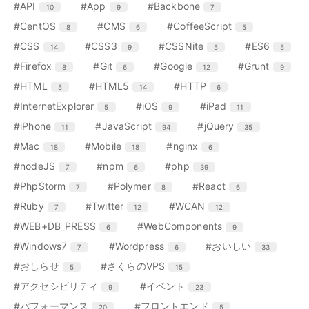
リ
リ
エ
件
エ
件
エ
件
#API
#App
#Backbone
10
9
7
ト
ト
ト
ー
ー
ン
ン
ン
リ
リ
リ
エ
件
エ
件
エ
件
#CentOS
#CMS
#CoffeeScript
8
6
5
数
数
ト
ト
ト
ー
ー
ー
ン
ン
ン
リ
リ
リ
エ
件
エ
件
エ
件
エ
件
#CSS
#CSS3
#CSSNite
#ES6
14
9
5
5
数
数
数
ト
ト
ト
ー
ー
ー
ン
ン
ン
ン
リ
リ
リ
エ
件
エ
件
エ
件
エ
件
#Firefox
#Git
#Google
#Grunt
8
6
12
9
数
数
数
ト
ト
ト
ト
ー
ー
ー
ン
ン
ン
ン
リ
リ
リ
リ
エ
件
エ
件
エ
件
#HTML
#HTML5
#HTTP
5
14
6
数
数
数
ト
ト
ト
ト
ー
ー
ー
ー
ン
ン
ン
リ
リ
リ
リ
エ
件
エ
件
エ
件
#InternetExplorer
#iOS
#iPad
5
9
11
数
数
数
数
ト
ト
ト
ー
ー
ー
ー
ン
ン
ン
リ
リ
リ
エ
件
エ
件
エ
件
#iPhone
#JavaScript
#jQuery
11
94
35
数
数
数
数
ト
ト
ト
ー
ー
ー
ン
ン
ン
リ
リ
リ
エ
件
エ
件
エ
件
#Mac
#Mobile
#nginx
18
18
6
数
数
数
ト
ト
ト
ー
ー
ー
ン
ン
ン
リ
リ
リ
エ
件
エ
件
エ
件
#nodeJS
#npm
#php
7
6
39
数
数
数
ト
ト
ト
ー
ー
ー
ン
ン
ン
リ
リ
リ
エ
件
エ
件
エ
件
#PhpStorm
#Polymer
#React
7
8
6
数
数
数
ト
ト
ト
ー
ー
ー
ン
ン
ン
リ
リ
リ
エ
件
エ
件
エ
件
#Ruby
#Twitter
#WCAN
7
12
12
数
数
数
ト
ト
ト
ー
ー
ー
ン
ン
ン
リ
リ
リ
エ
件
エ
件
#WEB+DB_PRESS
#WebComponents
6
9
数
数
数
ト
ト
ト
ー
ー
ー
ン
ン
リ
リ
リ
エ
件
エ
件
エ
件
#Windows7
#Wordpress
#おいしい
7
6
33
数
数
数
ト
ト
ー
ー
ー
ン
ン
ン
リ
リ
エ
件
エ
件
#おしらせ
#さくらのVPS
5
15
数
数
数
ト
ト
ト
ー
ー
ン
ン
リ
リ
リ
エ
件
エ
件
#アクセシビリティ
#イベント
9
23
数
数
ト
ト
ー
ー
ー
ン
ン
リ
リ
エ
件
エ
件
#パフォーマンス
#フロントエンド
20
5