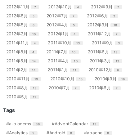
ト
ト
ト
ー
ー
ー
ン
ン
ン
リ
リ
リ
エ
件
エ
件
エ
件
2012年11月
2012年10月
2012年9月
7
4
7
数
数
数
ト
ト
ト
ー
ー
ー
ン
ン
ン
リ
リ
リ
エ
件
エ
件
エ
件
2012年8月
2012年7月
2012年6月
5
7
2
数
数
数
ト
ト
ト
ー
ー
ー
ン
ン
ン
リ
リ
リ
エ
件
エ
件
エ
件
2012年5月
2012年4月
2012年3月
6
5
18
数
数
数
ト
ト
ト
ー
ー
ー
ン
ン
ン
リ
リ
リ
エ
件
エ
件
エ
件
2012年2月
2012年1月
2011年12月
10
4
7
数
数
数
ト
ト
ト
ー
ー
ー
ン
ン
ン
リ
リ
リ
エ
件
エ
件
エ
件
2011年11月
2011年10月
2011年9月
4
13
3
数
数
数
ト
ト
ト
ー
ー
ー
ン
ン
ン
リ
リ
リ
エ
件
エ
件
エ
件
2011年8月
2011年7月
2011年6月
4
10
13
数
数
数
ト
ト
ト
ー
ー
ー
ン
ン
ン
リ
リ
リ
エ
件
エ
件
エ
件
2011年5月
2011年4月
2011年3月
14
10
12
数
数
数
ト
ト
ト
ー
ー
ー
ン
ン
ン
リ
リ
リ
エ
件
エ
件
エ
件
2011年2月
2011年1月
2010年12月
14
11
6
数
数
数
ト
ト
ト
ー
ー
ー
ン
ン
ン
リ
リ
リ
エ
件
エ
件
エ
件
2010年11月
2010年10月
2010年9月
19
15
16
数
数
数
ト
ト
ト
ー
ー
ー
ン
ン
ン
リ
リ
リ
エ
件
エ
件
エ
件
2010年8月
2010年7月
2010年6月
13
7
2
数
数
数
ト
ト
ト
ー
ー
ー
ン
ン
ン
リ
リ
リ
エ
件
2010年5月
11
数
数
数
ト
ト
ト
ー
ー
ー
ン
リ
リ
リ
数
数
数
ト
Tags
ー
ー
ー
リ
数
数
数
ー
エ
件
エ
件
#a-blogcms
#AdventCalendar
39
13
数
ン
ン
エ
件
エ
件
エ
件
#Analytics
#Android
#apache
5
8
8
ト
ト
ン
ン
ン