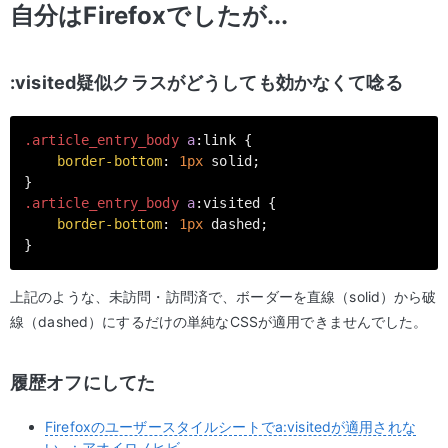
自分はFirefoxでしたが...
:visited疑似クラスがどうしても効かなくて唸る
.article_entry_body
a
:link
 {

border-bottom
: 
1px
 solid;

.article_entry_body
a
:visited
 {

border-bottom
: 
1px
 dashed;

}
上記のような、未訪問・訪問済で、ボーダーを直線（solid）から破
線（dashed）にするだけの単純なCSSが適用できませんでした。
履歴オフにしてた
Firefoxのユーザースタイルシートでa:visitedが適用されな
い。: アオイロノヒビ