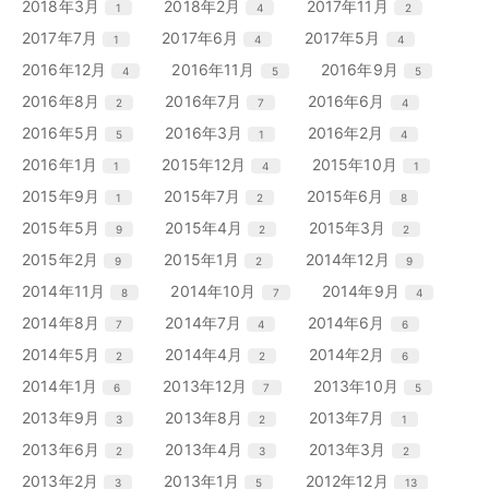
リ
リ
リ
エ
件
エ
件
エ
件
2018年3月
2018年2月
2017年11月
1
4
2
数
数
数
ト
ト
ト
ー
ー
ー
ン
ン
ン
リ
リ
リ
エ
件
エ
件
エ
件
2017年7月
2017年6月
2017年5月
1
4
4
数
数
数
ト
ト
ト
ー
ー
ー
ン
ン
ン
リ
リ
リ
エ
件
エ
件
エ
件
2016年12月
2016年11月
2016年9月
4
5
5
数
数
数
ト
ト
ト
ー
ー
ー
ン
ン
ン
リ
リ
リ
エ
件
エ
件
エ
件
2016年8月
2016年7月
2016年6月
2
7
4
数
数
数
ト
ト
ト
ー
ー
ー
ン
ン
ン
リ
リ
リ
エ
件
エ
件
エ
件
2016年5月
2016年3月
2016年2月
5
1
4
数
数
数
ト
ト
ト
ー
ー
ー
ン
ン
ン
リ
リ
リ
エ
件
エ
件
エ
件
2016年1月
2015年12月
2015年10月
1
4
1
数
数
数
ト
ト
ト
ー
ー
ー
ン
ン
ン
リ
リ
リ
エ
件
エ
件
エ
件
2015年9月
2015年7月
2015年6月
1
2
8
数
数
数
ト
ト
ト
ー
ー
ー
ン
ン
ン
リ
リ
リ
エ
件
エ
件
エ
件
2015年5月
2015年4月
2015年3月
9
2
2
数
数
数
ト
ト
ト
ー
ー
ー
ン
ン
ン
リ
リ
リ
エ
件
エ
件
エ
件
2015年2月
2015年1月
2014年12月
9
2
9
数
数
数
ト
ト
ト
ー
ー
ー
ン
ン
ン
リ
リ
リ
エ
件
エ
件
エ
件
2014年11月
2014年10月
2014年9月
8
7
4
数
数
数
ト
ト
ト
ー
ー
ー
ン
ン
ン
リ
リ
リ
エ
件
エ
件
エ
件
2014年8月
2014年7月
2014年6月
7
4
6
数
数
数
ト
ト
ト
ー
ー
ー
ン
ン
ン
リ
リ
リ
エ
件
エ
件
エ
件
2014年5月
2014年4月
2014年2月
2
2
6
数
数
数
ト
ト
ト
ー
ー
ー
ン
ン
ン
リ
リ
リ
エ
件
エ
件
エ
件
2014年1月
2013年12月
2013年10月
6
7
5
数
数
数
ト
ト
ト
ー
ー
ー
ン
ン
ン
リ
リ
リ
エ
件
エ
件
エ
件
2013年9月
2013年8月
2013年7月
3
2
1
数
数
数
ト
ト
ト
ー
ー
ー
ン
ン
ン
リ
リ
リ
エ
件
エ
件
エ
件
2013年6月
2013年4月
2013年3月
2
3
2
数
数
数
ト
ト
ト
ー
ー
ー
ン
ン
ン
リ
リ
リ
エ
件
エ
件
エ
件
2013年2月
2013年1月
2012年12月
3
5
13
数
数
数