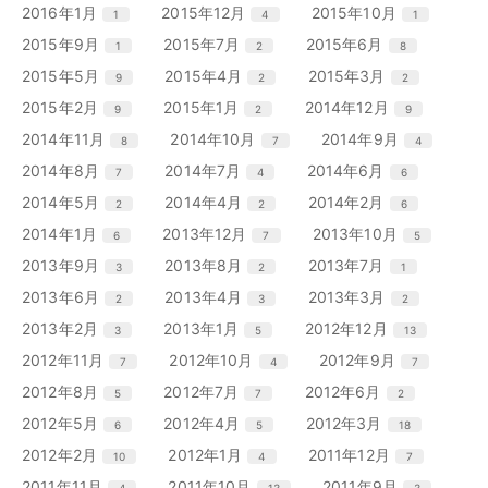
ン
ン
ン
リ
リ
リ
エ
件
エ
件
エ
件
2016年1月
2015年12月
2015年10月
1
4
1
数
数
数
ト
ト
ト
ー
ー
ー
ン
ン
ン
リ
リ
リ
エ
件
エ
件
エ
件
2015年9月
2015年7月
2015年6月
1
2
8
数
数
数
ト
ト
ト
ー
ー
ー
ン
ン
ン
リ
リ
リ
エ
件
エ
件
エ
件
2015年5月
2015年4月
2015年3月
9
2
2
数
数
数
ト
ト
ト
ー
ー
ー
ン
ン
ン
リ
リ
リ
エ
件
エ
件
エ
件
2015年2月
2015年1月
2014年12月
9
2
9
数
数
数
ト
ト
ト
ー
ー
ー
ン
ン
ン
リ
リ
リ
エ
件
エ
件
エ
件
2014年11月
2014年10月
2014年9月
8
7
4
数
数
数
ト
ト
ト
ー
ー
ー
ン
ン
ン
リ
リ
リ
エ
件
エ
件
エ
件
2014年8月
2014年7月
2014年6月
7
4
6
数
数
数
ト
ト
ト
ー
ー
ー
ン
ン
ン
リ
リ
リ
エ
件
エ
件
エ
件
2014年5月
2014年4月
2014年2月
2
2
6
数
数
数
ト
ト
ト
ー
ー
ー
ン
ン
ン
リ
リ
リ
エ
件
エ
件
エ
件
2014年1月
2013年12月
2013年10月
6
7
5
数
数
数
ト
ト
ト
ー
ー
ー
ン
ン
ン
リ
リ
リ
エ
件
エ
件
エ
件
2013年9月
2013年8月
2013年7月
3
2
1
数
数
数
ト
ト
ト
ー
ー
ー
ン
ン
ン
リ
リ
リ
エ
件
エ
件
エ
件
2013年6月
2013年4月
2013年3月
2
3
2
数
数
数
ト
ト
ト
ー
ー
ー
ン
ン
ン
リ
リ
リ
エ
件
エ
件
エ
件
2013年2月
2013年1月
2012年12月
3
5
13
数
数
数
ト
ト
ト
ー
ー
ー
ン
ン
ン
リ
リ
リ
エ
件
エ
件
エ
件
2012年11月
2012年10月
2012年9月
7
4
7
数
数
数
ト
ト
ト
ー
ー
ー
ン
ン
ン
リ
リ
リ
エ
件
エ
件
エ
件
2012年8月
2012年7月
2012年6月
5
7
2
数
数
数
ト
ト
ト
ー
ー
ー
ン
ン
ン
リ
リ
リ
エ
件
エ
件
エ
件
2012年5月
2012年4月
2012年3月
6
5
18
数
数
数
ト
ト
ト
ー
ー
ー
ン
ン
ン
リ
リ
リ
エ
件
エ
件
エ
件
2012年2月
2012年1月
2011年12月
10
4
7
数
数
数
ト
ト
ト
ー
ー
ー
ン
ン
ン
リ
リ
リ
エ
件
エ
件
エ
件
2011年11月
2011年10月
2011年9月