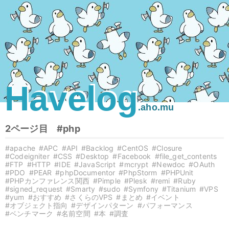
Havelog
.aho.mu
2ページ目
#php
#apache
#APC
#API
#Backlog
#CentOS
#Closure
#Codeigniter
#CSS
#Desktop
#Facebook
#file_get_contents
#FTP
#HTTP
#IDE
#JavaScript
#mcrypt
#Newdoc
#OAuth
#PDO
#PEAR
#phpDocumentor
#PhpStorm
#PHPUnit
#PHPカンファレンス関西
#Pimple
#Plesk
#remi
#Ruby
#signed_request
#Smarty
#sudo
#Symfony
#Titanium
#VPS
#yum
#おすすめ
#さくらのVPS
#まとめ
#イベント
#オブジェクト指向
#デザインパターン
#パフォーマンス
#ベンチマーク
#名前空間
#本
#調査