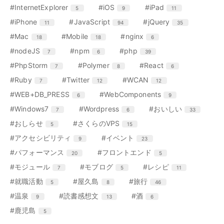
ー
ー
ー
ー
ン
ン
ン
リ
リ
リ
リ
エ
件
エ
件
エ
件
#InternetExplorer
#iOS
#iPad
5
9
11
数
数
数
数
ト
ト
ト
ー
ー
ー
ー
ン
ン
ン
リ
リ
リ
エ
件
エ
件
エ
件
#iPhone
#JavaScript
#jQuery
11
94
35
数
数
数
数
ト
ト
ト
ー
ー
ー
ン
ン
ン
リ
リ
リ
エ
件
エ
件
エ
件
#Mac
#Mobile
#nginx
18
18
6
数
数
数
ト
ト
ト
ー
ー
ー
ン
ン
ン
リ
リ
リ
エ
件
エ
件
エ
件
#nodeJS
#npm
#php
7
6
39
数
数
数
ト
ト
ト
ー
ー
ー
ン
ン
ン
リ
リ
リ
エ
件
エ
件
エ
件
#PhpStorm
#Polymer
#React
7
8
6
数
数
数
ト
ト
ト
ー
ー
ー
ン
ン
ン
リ
リ
リ
エ
件
エ
件
エ
件
#Ruby
#Twitter
#WCAN
7
12
12
数
数
数
ト
ト
ト
ー
ー
ー
ン
ン
ン
リ
リ
リ
エ
件
エ
件
#WEB+DB_PRESS
#WebComponents
6
9
数
数
数
ト
ト
ト
ー
ー
ー
ン
ン
リ
リ
リ
エ
件
エ
件
エ
件
#Windows7
#Wordpress
#おいしい
7
6
33
数
数
数
ト
ト
ー
ー
ー
ン
ン
ン
リ
リ
エ
件
エ
件
#おしらせ
#さくらのVPS
5
15
数
数
数
ト
ト
ト
ー
ー
ン
ン
リ
リ
リ
エ
件
エ
件
#アクセシビリティ
#イベント
9
23
数
数
ト
ト
ー
ー
ー
ン
ン
リ
リ
エ
件
エ
件
#パフォーマンス
#フロントエンド
20
5
数
数
数
ト
ト
ー
ー
ン
ン
リ
リ
エ
件
エ
件
エ
件
#モジュール
#モブログ
#レシピ
7
5
11
数
数
ト
ト
ー
ー
ン
ン
ン
リ
リ
エ
件
エ
件
エ
件
#就職活動
#屋久島
#旅行
5
8
46
数
数
ト
ト
ト
ー
ー
ン
ン
ン
リ
リ
リ
エ
件
エ
件
エ
件
#温泉
#読書感想文
#酒
9
13
6
数
数
ト
ト
ト
ー
ー
ー
ン
ン
ン
リ
リ
リ
エ
件
#鹿児島
5
数
数
数
ト
ト
ト
ー
ー
ー
ン
リ
リ
リ