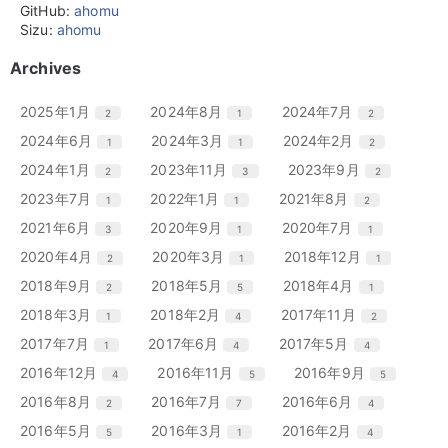
GitHub:
ahomu
Sizu:
ahomu
Archives
エ
件
エ
件
エ
件
2025年1月
2024年8月
2024年7月
2
1
2
ン
ン
ン
エ
件
エ
件
エ
件
2024年6月
2024年3月
2024年2月
1
1
2
ト
ト
ト
ン
ン
ン
リ
リ
リ
エ
件
エ
件
エ
件
2024年1月
2023年11月
2023年9月
2
3
2
ト
ト
ト
ー
ー
ー
ン
ン
ン
リ
リ
リ
エ
件
エ
件
エ
件
2023年7月
2022年1月
2021年8月
1
1
2
数
数
数
ト
ト
ト
ー
ー
ー
ン
ン
ン
リ
リ
リ
エ
件
エ
件
エ
件
2021年6月
2020年9月
2020年7月
3
1
1
数
数
数
ト
ト
ト
ー
ー
ー
ン
ン
ン
リ
リ
リ
エ
件
エ
件
エ
件
2020年4月
2020年3月
2018年12月
2
1
1
数
数
数
ト
ト
ト
ー
ー
ー
ン
ン
ン
リ
リ
リ
エ
件
エ
件
エ
件
2018年9月
2018年5月
2018年4月
2
5
1
数
数
数
ト
ト
ト
ー
ー
ー
ン
ン
ン
リ
リ
リ
エ
件
エ
件
エ
件
2018年3月
2018年2月
2017年11月
1
4
2
数
数
数
ト
ト
ト
ー
ー
ー
ン
ン
ン
リ
リ
リ
エ
件
エ
件
エ
件
2017年7月
2017年6月
2017年5月
1
4
4
数
数
数
ト
ト
ト
ー
ー
ー
ン
ン
ン
リ
リ
リ
エ
件
エ
件
エ
件
2016年12月
2016年11月
2016年9月
4
5
5
数
数
数
ト
ト
ト
ー
ー
ー
ン
ン
ン
リ
リ
リ
エ
件
エ
件
エ
件
2016年8月
2016年7月
2016年6月
2
7
4
数
数
数
ト
ト
ト
ー
ー
ー
ン
ン
ン
リ
リ
リ
エ
件
エ
件
エ
件
2016年5月
2016年3月
2016年2月
5
1
4
数
数
数
ト
ト
ト
ー
ー
ー