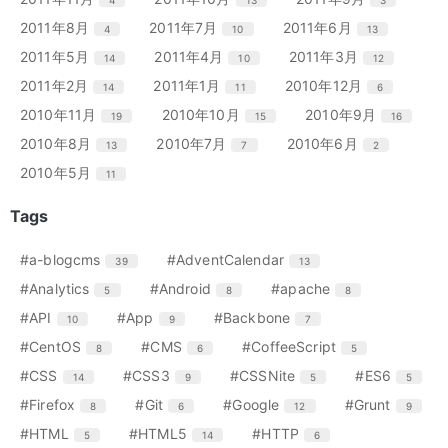
4
13
3
数
数
数
ト
ト
ト
ー
ー
ー
ン
ン
ン
リ
リ
リ
エ
件
エ
件
エ
件
2011年8月
2011年7月
2011年6月
4
10
13
数
数
数
ト
ト
ト
ー
ー
ー
ン
ン
ン
リ
リ
リ
エ
件
エ
件
エ
件
2011年5月
2011年4月
2011年3月
14
10
12
数
数
数
ト
ト
ト
ー
ー
ー
ン
ン
ン
リ
リ
リ
エ
件
エ
件
エ
件
2011年2月
2011年1月
2010年12月
14
11
6
数
数
数
ト
ト
ト
ー
ー
ー
ン
ン
ン
リ
リ
リ
エ
件
エ
件
エ
件
2010年11月
2010年10月
2010年9月
19
15
16
数
数
数
ト
ト
ト
ー
ー
ー
ン
ン
ン
リ
リ
リ
エ
件
エ
件
エ
件
2010年8月
2010年7月
2010年6月
13
7
2
数
数
数
ト
ト
ト
ー
ー
ー
ン
ン
ン
リ
リ
リ
エ
件
2010年5月
11
数
数
数
ト
ト
ト
ー
ー
ー
ン
リ
リ
リ
数
数
数
ト
Tags
ー
ー
ー
リ
数
数
数
ー
エ
件
エ
件
#a-blogcms
#AdventCalendar
39
13
数
ン
ン
エ
件
エ
件
エ
件
#Analytics
#Android
#apache
5
8
8
ト
ト
ン
ン
ン
リ
リ
エ
件
エ
件
エ
件
#API
#App
#Backbone
10
9
7
ト
ト
ト
ー
ー
ン
ン
ン
リ
リ
リ
エ
件
エ
件
エ
件
#CentOS
#CMS
#CoffeeScript
8
6
5
数
数
ト
ト
ト
ー
ー
ー
ン
ン
ン
リ
リ
リ
エ
件
エ
件
エ
件
エ
件
#CSS
#CSS3
#CSSNite
#ES6
14
9
5
5
数
数
数
ト
ト
ト
ー
ー
ー
ン
ン
ン
ン
リ
リ
リ
エ
件
エ
件
エ
件
エ
件
#Firefox
#Git
#Google
#Grunt
8
6
12
9
数
数
数
ト
ト
ト
ト
ー
ー
ー
ン
ン
ン
ン
リ
リ
リ
リ
エ
件
エ
件
エ
件
#HTML
#HTML5
#HTTP
5
14
6
数
数
数
ト
ト
ト
ト