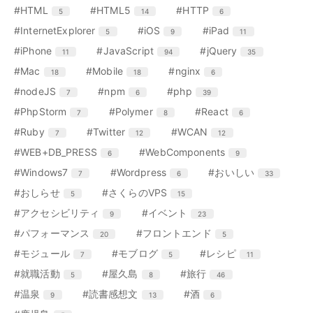
ー
ー
ー
ン
ン
ン
ン
リ
リ
リ
リ
エ
件
エ
件
エ
件
#HTML
#HTML5
#HTTP
5
14
6
数
数
数
ト
ト
ト
ト
ー
ー
ー
ー
ン
ン
ン
リ
リ
リ
リ
エ
件
エ
件
エ
件
#InternetExplorer
#iOS
#iPad
5
9
11
数
数
数
数
ト
ト
ト
ー
ー
ー
ー
ン
ン
ン
リ
リ
リ
エ
件
エ
件
エ
件
#iPhone
#JavaScript
#jQuery
11
94
35
数
数
数
数
ト
ト
ト
ー
ー
ー
ン
ン
ン
リ
リ
リ
エ
件
エ
件
エ
件
#Mac
#Mobile
#nginx
18
18
6
数
数
数
ト
ト
ト
ー
ー
ー
ン
ン
ン
リ
リ
リ
エ
件
エ
件
エ
件
#nodeJS
#npm
#php
7
6
39
数
数
数
ト
ト
ト
ー
ー
ー
ン
ン
ン
リ
リ
リ
エ
件
エ
件
エ
件
#PhpStorm
#Polymer
#React
7
8
6
数
数
数
ト
ト
ト
ー
ー
ー
ン
ン
ン
リ
リ
リ
エ
件
エ
件
エ
件
#Ruby
#Twitter
#WCAN
7
12
12
数
数
数
ト
ト
ト
ー
ー
ー
ン
ン
ン
リ
リ
リ
エ
件
エ
件
#WEB+DB_PRESS
#WebComponents
6
9
数
数
数
ト
ト
ト
ー
ー
ー
ン
ン
リ
リ
リ
エ
件
エ
件
エ
件
#Windows7
#Wordpress
#おいしい
7
6
33
数
数
数
ト
ト
ー
ー
ー
ン
ン
ン
リ
リ
エ
件
エ
件
#おしらせ
#さくらのVPS
5
15
数
数
数
ト
ト
ト
ー
ー
ン
ン
リ
リ
リ
エ
件
エ
件
#アクセシビリティ
#イベント
9
23
数
数
ト
ト
ー
ー
ー
ン
ン
リ
リ
エ
件
エ
件
#パフォーマンス
#フロントエンド
20
5
数
数
数
ト
ト
ー
ー
ン
ン
リ
リ
エ
件
エ
件
エ
件
#モジュール
#モブログ
#レシピ
7
5
11
数
数
ト
ト
ー
ー
ン
ン
ン
リ
リ
エ
件
エ
件
エ
件
#就職活動
#屋久島
#旅行
5
8
46
数
数
ト
ト
ト
ー
ー
ン
ン
ン
リ
リ
リ
エ
件
エ
件
エ
件
#温泉
#読書感想文
#酒
9
13
6
数
数
ト
ト
ト
ー
ー
ー
ン
ン
ン
リ
リ
リ