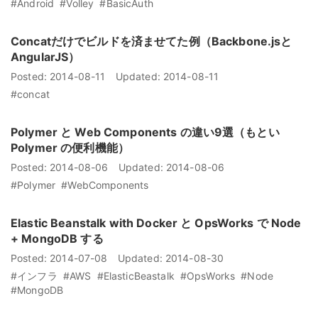
#Android
#Volley
#BasicAuth
Concatだけでビルドを済ませてた例（Backbone.jsと
AngularJS）
Posted:
2014-08-11
Updated:
2014-08-11
#concat
Polymer と Web Components の違い9選（もとい
Polymer の便利機能）
Posted:
2014-08-06
Updated:
2014-08-06
#Polymer
#WebComponents
Elastic Beanstalk with Docker と OpsWorks で Node
+ MongoDB する
Posted:
2014-07-08
Updated:
2014-08-30
#インフラ
#AWS
#ElasticBeastalk
#OpsWorks
#Node
#MongoDB