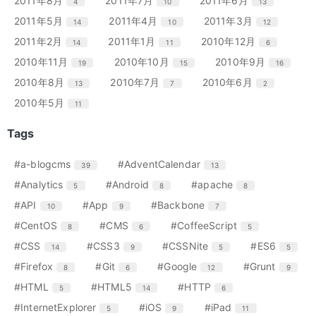
2011年8月
2011年7月
2011年6月
4
10
13
数
数
数
ト
ト
ト
ー
ー
ー
ン
ン
ン
リ
リ
リ
エ
件
エ
件
エ
件
2011年5月
2011年4月
2011年3月
14
10
12
数
数
数
ト
ト
ト
ー
ー
ー
ン
ン
ン
リ
リ
リ
エ
件
エ
件
エ
件
2011年2月
2011年1月
2010年12月
14
11
6
数
数
数
ト
ト
ト
ー
ー
ー
ン
ン
ン
リ
リ
リ
エ
件
エ
件
エ
件
2010年11月
2010年10月
2010年9月
19
15
16
数
数
数
ト
ト
ト
ー
ー
ー
ン
ン
ン
リ
リ
リ
エ
件
エ
件
エ
件
2010年8月
2010年7月
2010年6月
13
7
2
数
数
数
ト
ト
ト
ー
ー
ー
ン
ン
ン
リ
リ
リ
エ
件
2010年5月
11
数
数
数
ト
ト
ト
ー
ー
ー
ン
リ
リ
リ
数
数
数
ト
Tags
ー
ー
ー
リ
数
数
数
ー
エ
件
エ
件
#a-blogcms
#AdventCalendar
39
13
数
ン
ン
エ
件
エ
件
エ
件
#Analytics
#Android
#apache
5
8
8
ト
ト
ン
ン
ン
リ
リ
エ
件
エ
件
エ
件
#API
#App
#Backbone
10
9
7
ト
ト
ト
ー
ー
ン
ン
ン
リ
リ
リ
エ
件
エ
件
エ
件
#CentOS
#CMS
#CoffeeScript
8
6
5
数
数
ト
ト
ト
ー
ー
ー
ン
ン
ン
リ
リ
リ
エ
件
エ
件
エ
件
エ
件
#CSS
#CSS3
#CSSNite
#ES6
14
9
5
5
数
数
数
ト
ト
ト
ー
ー
ー
ン
ン
ン
ン
リ
リ
リ
エ
件
エ
件
エ
件
エ
件
#Firefox
#Git
#Google
#Grunt
8
6
12
9
数
数
数
ト
ト
ト
ト
ー
ー
ー
ン
ン
ン
ン
リ
リ
リ
リ
エ
件
エ
件
エ
件
#HTML
#HTML5
#HTTP
5
14
6
数
数
数
ト
ト
ト
ト
ー
ー
ー
ー
ン
ン
ン
リ
リ
リ
リ
エ
件
エ
件
エ
件
#InternetExplorer
#iOS
#iPad
5
9
11
数
数
数
数
ト
ト
ト