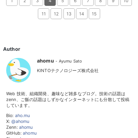
1
2
3
4
5
6
7
8
9
10
11
12
13
14
15
Author
ahomu
Ayumu Sato
KINTOテクノロジーズ株式会社
Web 技術、組織開発、趣味など雑多なブログ。技術の話題は
zenn、ご飯の話題はしずかなインターネットにも分散して投稿
しています。
Bio:
aho.mu
X:
@ahomu
Zenn:
ahomu
GitHub:
ahomu