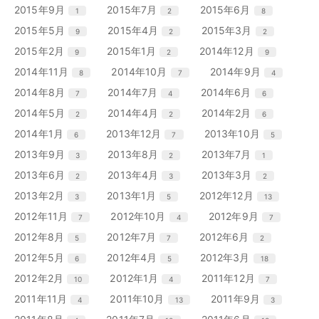
ー
ー
ー
ン
ン
ン
リ
リ
リ
エ
件
エ
件
エ
件
2015年9月
2015年7月
2015年6月
1
2
8
数
数
数
ト
ト
ト
ー
ー
ー
ン
ン
ン
リ
リ
リ
エ
件
エ
件
エ
件
2015年5月
2015年4月
2015年3月
9
2
2
数
数
数
ト
ト
ト
ー
ー
ー
ン
ン
ン
リ
リ
リ
エ
件
エ
件
エ
件
2015年2月
2015年1月
2014年12月
9
2
9
数
数
数
ト
ト
ト
ー
ー
ー
ン
ン
ン
リ
リ
リ
エ
件
エ
件
エ
件
2014年11月
2014年10月
2014年9月
8
7
4
数
数
数
ト
ト
ト
ー
ー
ー
ン
ン
ン
リ
リ
リ
エ
件
エ
件
エ
件
2014年8月
2014年7月
2014年6月
7
4
6
数
数
数
ト
ト
ト
ー
ー
ー
ン
ン
ン
リ
リ
リ
エ
件
エ
件
エ
件
2014年5月
2014年4月
2014年2月
2
2
6
数
数
数
ト
ト
ト
ー
ー
ー
ン
ン
ン
リ
リ
リ
エ
件
エ
件
エ
件
2014年1月
2013年12月
2013年10月
6
7
5
数
数
数
ト
ト
ト
ー
ー
ー
ン
ン
ン
リ
リ
リ
エ
件
エ
件
エ
件
2013年9月
2013年8月
2013年7月
3
2
1
数
数
数
ト
ト
ト
ー
ー
ー
ン
ン
ン
リ
リ
リ
エ
件
エ
件
エ
件
2013年6月
2013年4月
2013年3月
2
3
2
数
数
数
ト
ト
ト
ー
ー
ー
ン
ン
ン
リ
リ
リ
エ
件
エ
件
エ
件
2013年2月
2013年1月
2012年12月
3
5
13
数
数
数
ト
ト
ト
ー
ー
ー
ン
ン
ン
リ
リ
リ
エ
件
エ
件
エ
件
2012年11月
2012年10月
2012年9月
7
4
7
数
数
数
ト
ト
ト
ー
ー
ー
ン
ン
ン
リ
リ
リ
エ
件
エ
件
エ
件
2012年8月
2012年7月
2012年6月
5
7
2
数
数
数
ト
ト
ト
ー
ー
ー
ン
ン
ン
リ
リ
リ
エ
件
エ
件
エ
件
2012年5月
2012年4月
2012年3月
6
5
18
数
数
数
ト
ト
ト
ー
ー
ー
ン
ン
ン
リ
リ
リ
エ
件
エ
件
エ
件
2012年2月
2012年1月
2011年12月
10
4
7
数
数
数
ト
ト
ト
ー
ー
ー
ン
ン
ン
リ
リ
リ
エ
件
エ
件
エ
件
2011年11月
2011年10月
2011年9月
4
13
3
数
数
数
ト
ト
ト
ー
ー
ー
ン
ン
ン
リ
リ
リ
エ
件
エ
件
エ
件