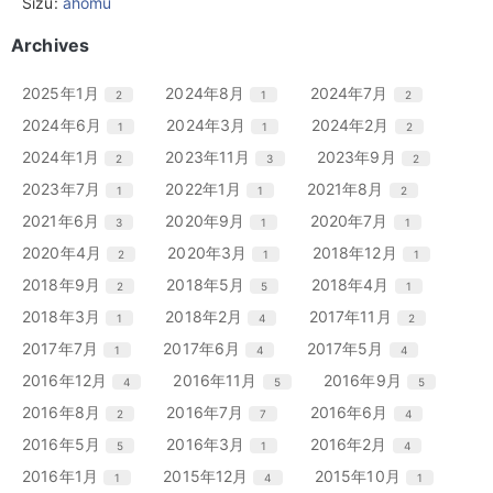
Sizu:
ahomu
Archives
エ
件
エ
件
エ
件
2025年1月
2024年8月
2024年7月
2
1
2
ン
ン
ン
エ
件
エ
件
エ
件
2024年6月
2024年3月
2024年2月
1
1
2
ト
ト
ト
ン
ン
ン
リ
リ
リ
エ
件
エ
件
エ
件
2024年1月
2023年11月
2023年9月
2
3
2
ト
ト
ト
ー
ー
ー
ン
ン
ン
リ
リ
リ
エ
件
エ
件
エ
件
2023年7月
2022年1月
2021年8月
1
1
2
数
数
数
ト
ト
ト
ー
ー
ー
ン
ン
ン
リ
リ
リ
エ
件
エ
件
エ
件
2021年6月
2020年9月
2020年7月
3
1
1
数
数
数
ト
ト
ト
ー
ー
ー
ン
ン
ン
リ
リ
リ
エ
件
エ
件
エ
件
2020年4月
2020年3月
2018年12月
2
1
1
数
数
数
ト
ト
ト
ー
ー
ー
ン
ン
ン
リ
リ
リ
エ
件
エ
件
エ
件
2018年9月
2018年5月
2018年4月
2
5
1
数
数
数
ト
ト
ト
ー
ー
ー
ン
ン
ン
リ
リ
リ
エ
件
エ
件
エ
件
2018年3月
2018年2月
2017年11月
1
4
2
数
数
数
ト
ト
ト
ー
ー
ー
ン
ン
ン
リ
リ
リ
エ
件
エ
件
エ
件
2017年7月
2017年6月
2017年5月
1
4
4
数
数
数
ト
ト
ト
ー
ー
ー
ン
ン
ン
リ
リ
リ
エ
件
エ
件
エ
件
2016年12月
2016年11月
2016年9月
4
5
5
数
数
数
ト
ト
ト
ー
ー
ー
ン
ン
ン
リ
リ
リ
エ
件
エ
件
エ
件
2016年8月
2016年7月
2016年6月
2
7
4
数
数
数
ト
ト
ト
ー
ー
ー
ン
ン
ン
リ
リ
リ
エ
件
エ
件
エ
件
2016年5月
2016年3月
2016年2月
5
1
4
数
数
数
ト
ト
ト
ー
ー
ー
ン
ン
ン
リ
リ
リ
エ
件
エ
件
エ
件
2016年1月
2015年12月
2015年10月
1
4
1
数
数
数
ト
ト
ト