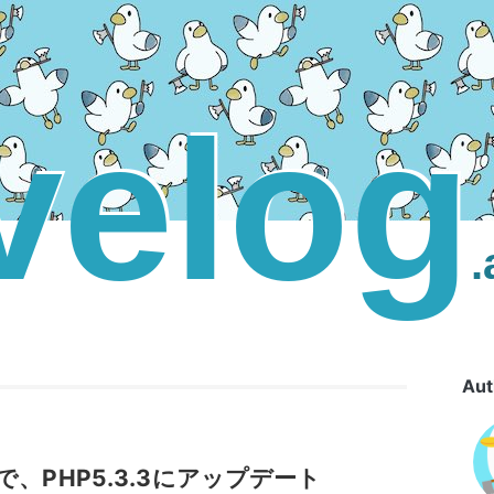
velog
Aut
で、PHP5.3.3にアップデート