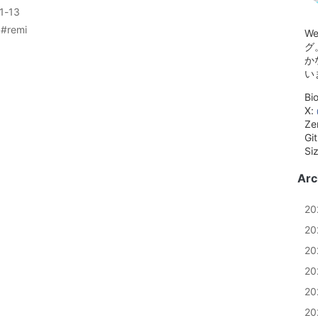
1-13
#remi
W
グ
か
い
Bi
X:
Ze
Gi
Si
Arc
2
2
2
2
2
2