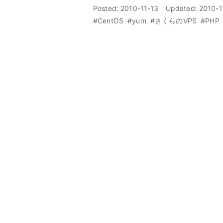
Posted:
2010-11-13
Updated:
2010-1
#CentOS
#yum
#さくらのVPS
#PHP