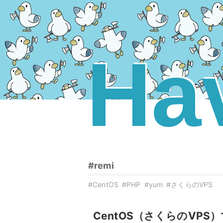
Ha
#remi
#CentOS
#PHP
#yum
#さくらのVPS
CentOS（さくらのVPS）