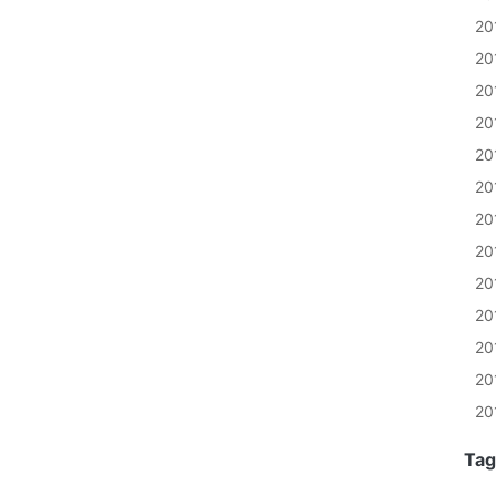
2
2
2
20
2
2
2
2
2
2
2
2
2
Tag