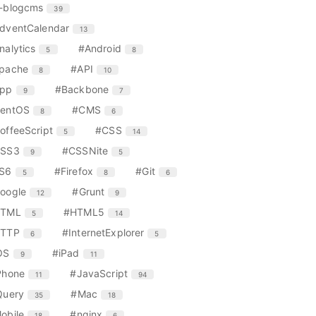
エ
件
-blogcms
39
数
数
ン
エ
件
dventCalendar
13
ト
ン
リ
エ
件
エ
件
nalytics
#Android
5
8
ト
ー
ン
ン
リ
エ
件
エ
件
pache
#API
8
10
数
ト
ト
ー
ン
ン
リ
リ
エ
件
エ
件
pp
#Backbone
9
7
数
ト
ト
ー
ー
ン
ン
リ
リ
エ
件
エ
件
entOS
#CMS
8
6
数
数
ト
ト
ー
ー
ン
ン
リ
リ
エ
件
エ
件
offeeScript
#CSS
5
14
数
数
ト
ト
ー
ー
ン
ン
リ
リ
エ
件
エ
件
SS3
#CSSNite
9
5
数
数
ト
ト
ー
ー
ン
ン
リ
リ
エ
件
エ
件
エ
件
S6
#Firefox
#Git
5
8
6
数
数
ト
ト
ー
ー
ン
ン
ン
リ
リ
エ
件
エ
件
oogle
#Grunt
12
9
数
数
ト
ト
ト
ー
ー
ン
ン
リ
リ
リ
エ
件
エ
件
HTML
#HTML5
5
14
数
数
ト
ト
ー
ー
ー
ン
ン
リ
リ
エ
件
エ
件
TTP
#InternetExplorer
6
5
数
数
数
ト
ト
ー
ー
ン
ン
リ
リ
エ
件
エ
件
OS
#iPad
9
11
数
数
ト
ト
ー
ー
ン
ン
リ
リ
エ
件
エ
件
Phone
#JavaScript
11
94
数
数
ト
ト
ー
ー
ン
ン
リ
リ
エ
件
エ
件
Query
#Mac
35
18
数
数
ト
ト
ー
ー
ン
ン
リ
リ
エ
件
エ
件
obile
#nginx
18
6