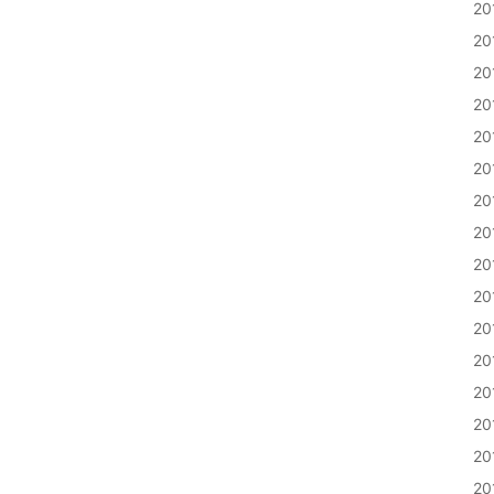
2
2
2
2
2
2
2
2
2
2
2
2
2
2
2
2