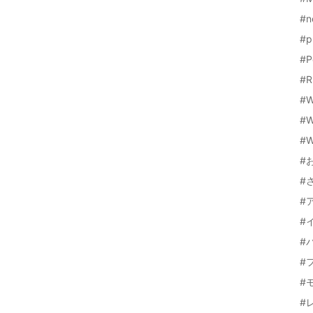
#n
#p
#P
#R
#
#W
#W
#
#
#
#
#
#
#
#