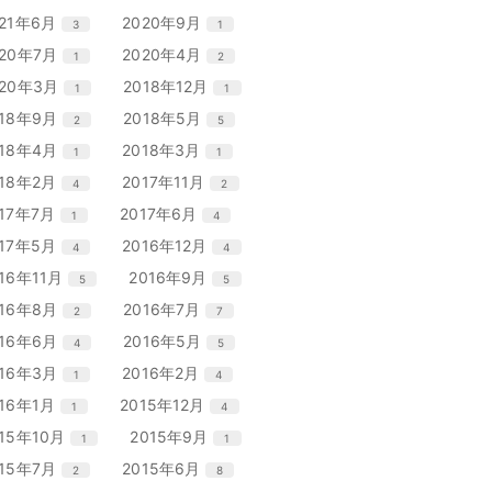
ー
ー
ン
ン
リ
リ
エ
件
エ
件
021年6月
2020年9月
3
1
数
数
ト
ト
ー
ー
ン
ン
リ
リ
エ
件
エ
件
020年7月
2020年4月
1
2
数
数
ト
ト
ー
ー
ン
ン
リ
リ
エ
件
エ
件
020年3月
2018年12月
1
1
数
数
ト
ト
ー
ー
ン
ン
リ
リ
エ
件
エ
件
018年9月
2018年5月
2
5
数
数
ト
ト
ー
ー
ン
ン
リ
リ
エ
件
エ
件
018年4月
2018年3月
1
1
数
数
ト
ト
ー
ー
ン
ン
リ
リ
エ
件
エ
件
018年2月
2017年11月
4
2
数
数
ト
ト
ー
ー
ン
ン
リ
リ
エ
件
エ
件
017年7月
2017年6月
1
4
数
数
ト
ト
ー
ー
ン
ン
リ
リ
エ
件
エ
件
017年5月
2016年12月
4
4
数
数
ト
ト
ー
ー
ン
ン
リ
リ
エ
件
エ
件
016年11月
2016年9月
5
5
数
数
ト
ト
ー
ー
ン
ン
リ
リ
エ
件
エ
件
016年8月
2016年7月
2
7
数
数
ト
ト
ー
ー
ン
ン
リ
リ
エ
件
エ
件
016年6月
2016年5月
4
5
数
数
ト
ト
ー
ー
ン
ン
リ
リ
エ
件
エ
件
016年3月
2016年2月
1
4
数
数
ト
ト
ー
ー
ン
ン
リ
リ
エ
件
エ
件
016年1月
2015年12月
1
4
数
数
ト
ト
ー
ー
ン
ン
リ
リ
エ
件
エ
件
015年10月
2015年9月
1
1
数
数
ト
ト
ー
ー
ン
ン
リ
リ
エ
件
エ
件
015年7月
2015年6月
2
8
数
数
ト
ト
ー
ー
ン
ン