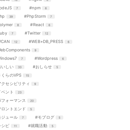
数
数
ト
ト
ー
ー
ン
ン
リ
リ
エ
件
エ
件
odeJS
#npm
7
6
数
数
ト
ト
ー
ー
ン
ン
リ
リ
エ
件
エ
件
hp
#PhpStorm
39
7
数
数
ト
ト
ー
ー
ン
ン
リ
リ
エ
件
エ
件
olymer
#React
8
6
数
数
ト
ト
ー
ー
ン
ン
リ
リ
エ
件
エ
件
uby
#Twitter
7
12
数
数
ト
ト
ー
ー
ン
ン
リ
リ
エ
件
エ
件
WCAN
#WEB+DB_PRESS
12
6
数
数
ト
ト
ー
ー
ン
ン
リ
リ
エ
件
ebComponents
9
数
数
ト
ト
ー
ー
ン
リ
リ
エ
件
エ
件
indows7
#Wordpress
7
6
数
数
ト
ー
ー
ン
ン
リ
エ
件
エ
件
おいしい
#おしらせ
33
5
数
数
ト
ト
ー
ン
ン
リ
リ
エ
件
さくらのVPS
15
数
ト
ト
ー
ー
ン
リ
リ
エ
件
アクセシビリティ
9
数
数
ト
ー
ー
ン
リ
エ
件
イベント
23
数
数
ト
ー
ン
リ
エ
件
パフォーマンス
20
数
ト
ー
ン
リ
エ
件
フロントエンド
5
数
ト
ー
ン
リ
エ
件
エ
件
モジュール
#モブログ
7
5
数
ト
ー
ン
ン
リ
エ
件
エ
件
レシピ
#就職活動
11
5
数
ト
ト