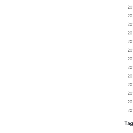
2
2
2
20
2
2
2
2
2
2
2
2
2
Tag