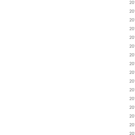
2
2
2
2
2
2
2
2
2
2
2
2
2
2
2
2