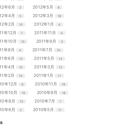
数
数
ト
ト
ー
ー
ン
ン
リ
リ
エ
件
エ
件
012年6月
2012年5月
2
6
数
数
ト
ト
ー
ー
ン
ン
リ
リ
エ
件
エ
件
012年4月
2012年3月
5
18
数
数
ト
ト
ー
ー
ン
ン
リ
リ
エ
件
エ
件
012年2月
2012年1月
10
4
数
数
ト
ト
ー
ー
ン
ン
リ
リ
エ
件
エ
件
11年12月
2011年11月
7
4
数
数
ト
ト
ー
ー
ン
ン
リ
リ
エ
件
エ
件
011年10月
2011年9月
13
3
数
数
ト
ト
ー
ー
ン
ン
リ
リ
エ
件
エ
件
011年8月
2011年7月
4
10
数
数
ト
ト
ー
ー
ン
ン
リ
リ
エ
件
エ
件
011年6月
2011年5月
13
14
数
数
ト
ト
ー
ー
ン
ン
リ
リ
エ
件
エ
件
011年4月
2011年3月
10
12
数
数
ト
ト
ー
ー
ン
ン
リ
リ
エ
件
エ
件
011年2月
2011年1月
14
11
数
数
ト
ト
ー
ー
ン
ン
リ
リ
エ
件
エ
件
010年12月
2010年11月
6
19
数
数
ト
ト
ー
ー
ン
ン
リ
リ
エ
件
エ
件
010年10月
2010年9月
15
16
数
数
ト
ト
ー
ー
ン
ン
リ
リ
エ
件
エ
件
010年8月
2010年7月
13
7
数
数
ト
ト
ー
ー
ン
ン
リ
リ
エ
件
エ
件
010年6月
2010年5月
2
11
数
数
ト
ト
ー
ー
ン
ン
リ
リ
数
数
ト
ト
s
ー
ー
リ
リ
数
数
ー
ー