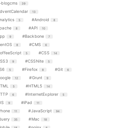
エ
件
-blogcms
39
数
数
ン
エ
件
dventCalendar
13
ト
ン
リ
エ
件
エ
件
nalytics
#Android
5
8
ト
ー
ン
ン
リ
エ
件
エ
件
pache
#API
8
10
数
ト
ト
ー
ン
ン
リ
リ
エ
件
エ
件
pp
#Backbone
9
7
数
ト
ト
ー
ー
ン
ン
リ
リ
エ
件
エ
件
entOS
#CMS
8
6
数
数
ト
ト
ー
ー
ン
ン
リ
リ
エ
件
エ
件
offeeScript
#CSS
5
14
数
数
ト
ト
ー
ー
ン
ン
リ
リ
エ
件
エ
件
SS3
#CSSNite
9
5
数
数
ト
ト
ー
ー
ン
ン
リ
リ
エ
件
エ
件
エ
件
S6
#Firefox
#Git
5
8
6
数
数
ト
ト
ー
ー
ン
ン
ン
リ
リ
エ
件
エ
件
oogle
#Grunt
12
9
数
数
ト
ト
ト
ー
ー
ン
ン
リ
リ
リ
エ
件
エ
件
HTML
#HTML5
5
14
数
数
ト
ト
ー
ー
ー
ン
ン
リ
リ
エ
件
エ
件
TTP
#InternetExplorer
6
5
数
数
数
ト
ト
ー
ー
ン
ン
リ
リ
エ
件
エ
件
OS
#iPad
9
11
数
数
ト
ト
ー
ー
ン
ン
リ
リ
エ
件
エ
件
Phone
#JavaScript
11
94
数
数
ト
ト
ー
ー
ン
ン
リ
リ
エ
件
エ
件
Query
#Mac
35
18
数
数
ト
ト
ー
ー
ン
ン
リ
リ
エ
件
エ
件
obile
#nginx
18
6