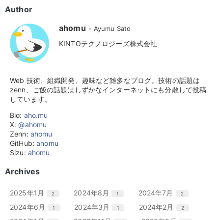
Author
ahomu
Ayumu Sato
KINTOテクノロジーズ株式会社
Web 技術、組織開発、趣味など雑多なブログ。技術の話題は
zenn、ご飯の話題はしずかなインターネットにも分散して投稿
しています。
Bio:
aho.mu
X:
@ahomu
Zenn:
ahomu
GitHub:
ahomu
Sizu:
ahomu
Archives
エ
件
エ
件
エ
件
2025年1月
2024年8月
2024年7月
2
1
2
ン
ン
ン
エ
件
エ
件
エ
件
2024年6月
2024年3月
2024年2月
1
1
2
ト
ト
ト
ン
ン
ン