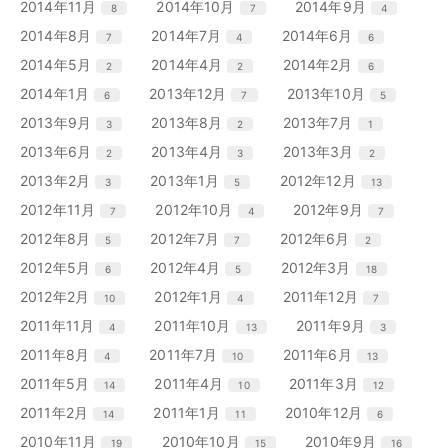
リ
リ
リ
エ
件
エ
件
エ
件
2014年11月
2014年10月
2014年9月
8
7
4
数
数
数
ト
ト
ト
ー
ー
ー
ン
ン
ン
リ
リ
リ
エ
件
エ
件
エ
件
2014年8月
2014年7月
2014年6月
7
4
6
数
数
数
ト
ト
ト
ー
ー
ー
ン
ン
ン
リ
リ
リ
エ
件
エ
件
エ
件
2014年5月
2014年4月
2014年2月
2
2
6
数
数
数
ト
ト
ト
ー
ー
ー
ン
ン
ン
リ
リ
リ
エ
件
エ
件
エ
件
2014年1月
2013年12月
2013年10月
6
7
5
数
数
数
ト
ト
ト
ー
ー
ー
ン
ン
ン
リ
リ
リ
エ
件
エ
件
エ
件
2013年9月
2013年8月
2013年7月
3
2
1
数
数
数
ト
ト
ト
ー
ー
ー
ン
ン
ン
リ
リ
リ
エ
件
エ
件
エ
件
2013年6月
2013年4月
2013年3月
2
3
2
数
数
数
ト
ト
ト
ー
ー
ー
ン
ン
ン
リ
リ
リ
エ
件
エ
件
エ
件
2013年2月
2013年1月
2012年12月
3
5
13
数
数
数
ト
ト
ト
ー
ー
ー
ン
ン
ン
リ
リ
リ
エ
件
エ
件
エ
件
2012年11月
2012年10月
2012年9月
7
4
7
数
数
数
ト
ト
ト
ー
ー
ー
ン
ン
ン
リ
リ
リ
エ
件
エ
件
エ
件
2012年8月
2012年7月
2012年6月
5
7
2
数
数
数
ト
ト
ト
ー
ー
ー
ン
ン
ン
リ
リ
リ
エ
件
エ
件
エ
件
2012年5月
2012年4月
2012年3月
6
5
18
数
数
数
ト
ト
ト
ー
ー
ー
ン
ン
ン
リ
リ
リ
エ
件
エ
件
エ
件
2012年2月
2012年1月
2011年12月
10
4
7
数
数
数
ト
ト
ト
ー
ー
ー
ン
ン
ン
リ
リ
リ
エ
件
エ
件
エ
件
2011年11月
2011年10月
2011年9月
4
13
3
数
数
数
ト
ト
ト
ー
ー
ー
ン
ン
ン
リ
リ
リ
エ
件
エ
件
エ
件
2011年8月
2011年7月
2011年6月
4
10
13
数
数
数
ト
ト
ト
ー
ー
ー
ン
ン
ン
リ
リ
リ
エ
件
エ
件
エ
件
2011年5月
2011年4月
2011年3月
14
10
12
数
数
数
ト
ト
ト
ー
ー
ー
ン
ン
ン
リ
リ
リ
エ
件
エ
件
エ
件
2011年2月
2011年1月
2010年12月
14
11
6
数
数
数
ト
ト
ト
ー
ー
ー
ン
ン
ン
リ
リ
リ
エ
件
エ
件
エ
件
2010年11月
2010年10月
2010年9月
19
15
16