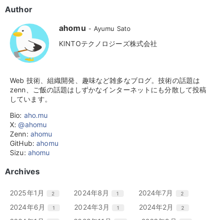
Author
ahomu
Ayumu Sato
KINTOテクノロジーズ株式会社
Web 技術、組織開発、趣味など雑多なブログ。技術の話題は
zenn、ご飯の話題はしずかなインターネットにも分散して投稿
しています。
Bio:
aho.mu
X:
@ahomu
Zenn:
ahomu
GitHub:
ahomu
Sizu:
ahomu
Archives
エ
件
エ
件
エ
件
2025年1月
2024年8月
2024年7月
2
1
2
ン
ン
ン
エ
件
エ
件
エ
件
2024年6月
2024年3月
2024年2月
1
1
2
ト
ト
ト
ン
ン
ン