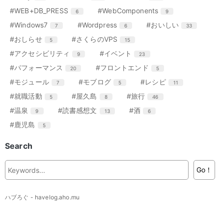
ト
ト
ト
ー
ー
ー
ン
ン
ン
リ
リ
リ
エ
件
エ
件
#WEB+DB_PRESS
#WebComponents
6
9
数
数
数
ト
ト
ト
ー
ー
ー
ン
ン
リ
リ
リ
エ
件
エ
件
エ
件
#Windows7
#Wordpress
#おいしい
7
6
33
数
数
数
ト
ト
ー
ー
ー
ン
ン
ン
リ
リ
エ
件
エ
件
#おしらせ
#さくらのVPS
5
15
数
数
数
ト
ト
ト
ー
ー
ン
ン
リ
リ
リ
エ
件
エ
件
#アクセシビリティ
#イベント
9
23
数
数
ト
ト
ー
ー
ー
ン
ン
リ
リ
エ
件
エ
件
#パフォーマンス
#フロントエンド
20
5
数
数
数
ト
ト
ー
ー
ン
ン
リ
リ
エ
件
エ
件
エ
件
#モジュール
#モブログ
#レシピ
7
5
11
数
数
ト
ト
ー
ー
ン
ン
ン
リ
リ
エ
件
エ
件
エ
件
#就職活動
#屋久島
#旅行
5
8
46
数
数
ト
ト
ト
ー
ー
ン
ン
ン
リ
リ
リ
エ
件
エ
件
エ
件
#温泉
#読書感想文
#酒
9
13
6
数
数
ト
ト
ト
ー
ー
ー
ン
ン
ン
リ
リ
リ
エ
件
#鹿児島
5
数
数
数
ト
ト
ト
ー
ー
ー
ン
リ
リ
リ
数
数
数
ト
Search
ー
ー
ー
リ
数
数
数
ー
Go！
数
ハブろぐ - havelog.aho.mu