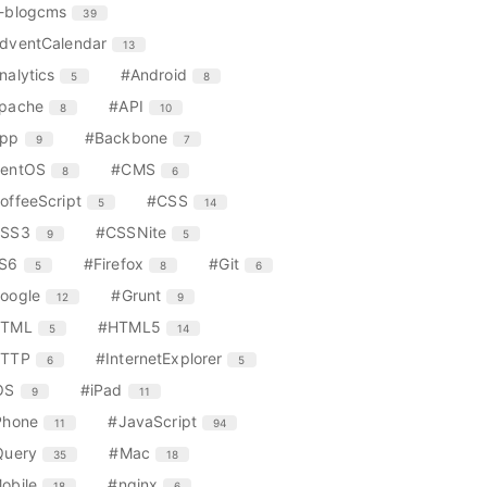
エ
件
-blogcms
39
数
数
ン
エ
件
dventCalendar
13
ト
ン
リ
エ
件
エ
件
nalytics
#Android
5
8
ト
ー
ン
ン
リ
エ
件
エ
件
pache
#API
8
10
数
ト
ト
ー
ン
ン
リ
リ
エ
件
エ
件
pp
#Backbone
9
7
数
ト
ト
ー
ー
ン
ン
リ
リ
エ
件
エ
件
entOS
#CMS
8
6
数
数
ト
ト
ー
ー
ン
ン
リ
リ
エ
件
エ
件
offeeScript
#CSS
5
14
数
数
ト
ト
ー
ー
ン
ン
リ
リ
エ
件
エ
件
SS3
#CSSNite
9
5
数
数
ト
ト
ー
ー
ン
ン
リ
リ
エ
件
エ
件
エ
件
S6
#Firefox
#Git
5
8
6
数
数
ト
ト
ー
ー
ン
ン
ン
リ
リ
エ
件
エ
件
oogle
#Grunt
12
9
数
数
ト
ト
ト
ー
ー
ン
ン
リ
リ
リ
エ
件
エ
件
HTML
#HTML5
5
14
数
数
ト
ト
ー
ー
ー
ン
ン
リ
リ
エ
件
エ
件
TTP
#InternetExplorer
6
5
数
数
数
ト
ト
ー
ー
ン
ン
リ
リ
エ
件
エ
件
OS
#iPad
9
11
数
数
ト
ト
ー
ー
ン
ン
リ
リ
エ
件
エ
件
Phone
#JavaScript
11
94
数
数
ト
ト
ー
ー
ン
ン
リ
リ
エ
件
エ
件
Query
#Mac
35
18
数
数
ト
ト
ー
ー
ン
ン
リ
リ
エ
件
エ
件
obile
#nginx
18
6