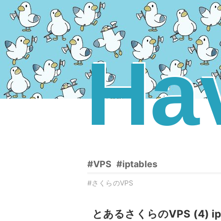
Ha
#VPS
#iptables
#さくらのVPS
とあるさくらのVPS (4) ip