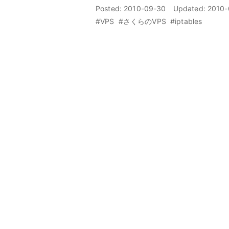
Posted:
2010-09-30
Updated:
2010-
#VPS
#さくらのVPS
#iptables