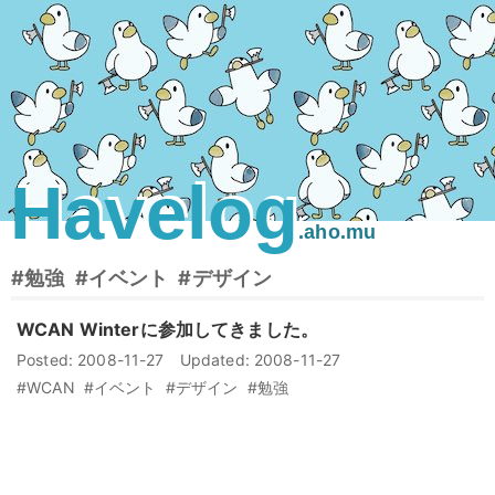
Havelog
.aho.mu
#勉強
#イベント
#デザイン
WCAN Winterに参加してきました。
Posted:
2008-11-27
Updated:
2008-11-27
#WCAN
#イベント
#デザイン
#勉強