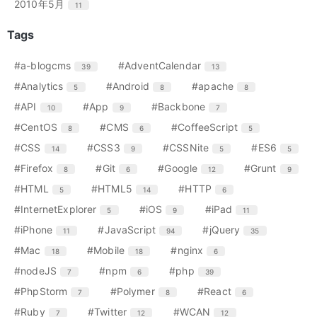
リ
リ
リ
エ
件
2010年5月
11
数
数
数
ト
ト
ト
ー
ー
ー
ン
リ
リ
リ
数
数
数
ト
Tags
ー
ー
ー
リ
数
数
数
ー
エ
件
エ
件
#a-blogcms
#AdventCalendar
39
13
数
ン
ン
エ
件
エ
件
エ
件
#Analytics
#Android
#apache
5
8
8
ト
ト
ン
ン
ン
リ
リ
エ
件
エ
件
エ
件
#API
#App
#Backbone
10
9
7
ト
ト
ト
ー
ー
ン
ン
ン
リ
リ
リ
エ
件
エ
件
エ
件
#CentOS
#CMS
#CoffeeScript
8
6
5
数
数
ト
ト
ト
ー
ー
ー
ン
ン
ン
リ
リ
リ
エ
件
エ
件
エ
件
エ
件
#CSS
#CSS3
#CSSNite
#ES6
14
9
5
5
数
数
数
ト
ト
ト
ー
ー
ー
ン
ン
ン
ン
リ
リ
リ
エ
件
エ
件
エ
件
エ
件
#Firefox
#Git
#Google
#Grunt
8
6
12
9
数
数
数
ト
ト
ト
ト
ー
ー
ー
ン
ン
ン
ン
リ
リ
リ
リ
エ
件
エ
件
エ
件
#HTML
#HTML5
#HTTP
5
14
6
数
数
数
ト
ト
ト
ト
ー
ー
ー
ー
ン
ン
ン
リ
リ
リ
リ
エ
件
エ
件
エ
件
#InternetExplorer
#iOS
#iPad
5
9
11
数
数
数
数
ト
ト
ト
ー
ー
ー
ー
ン
ン
ン
リ
リ
リ
エ
件
エ
件
エ
件
#iPhone
#JavaScript
#jQuery
11
94
35
数
数
数
数
ト
ト
ト
ー
ー
ー
ン
ン
ン
リ
リ
リ
エ
件
エ
件
エ
件
#Mac
#Mobile
#nginx
18
18
6
数
数
数
ト
ト
ト
ー
ー
ー
ン
ン
ン
リ
リ
リ
エ
件
エ
件
エ
件
#nodeJS
#npm
#php
7
6
39
数
数
数
ト
ト
ト
ー
ー
ー
ン
ン
ン
リ
リ
リ
エ
件
エ
件
エ
件
#PhpStorm
#Polymer
#React
7
8
6
数
数
数
ト
ト
ト
ー
ー
ー
ン
ン
ン
リ
リ
リ
エ
件
エ
件
エ
件
#Ruby
#Twitter
#WCAN
7
12
12
数
数
数