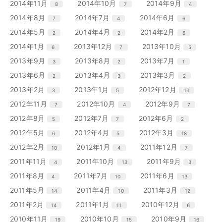
リ
リ
リ
エ
件
エ
件
エ
件
2014年11月
2014年10月
2014年9月
8
7
4
数
数
数
ト
ト
ト
ー
ー
ー
ン
ン
ン
リ
リ
リ
エ
件
エ
件
エ
件
2014年8月
2014年7月
2014年6月
7
4
6
数
数
数
ト
ト
ト
ー
ー
ー
ン
ン
ン
リ
リ
リ
エ
件
エ
件
エ
件
2014年5月
2014年4月
2014年2月
2
2
6
数
数
数
ト
ト
ト
ー
ー
ー
ン
ン
ン
リ
リ
リ
エ
件
エ
件
エ
件
2014年1月
2013年12月
2013年10月
6
7
5
数
数
数
ト
ト
ト
ー
ー
ー
ン
ン
ン
リ
リ
リ
エ
件
エ
件
エ
件
2013年9月
2013年8月
2013年7月
3
2
1
数
数
数
ト
ト
ト
ー
ー
ー
ン
ン
ン
リ
リ
リ
エ
件
エ
件
エ
件
2013年6月
2013年4月
2013年3月
2
3
2
数
数
数
ト
ト
ト
ー
ー
ー
ン
ン
ン
リ
リ
リ
エ
件
エ
件
エ
件
2013年2月
2013年1月
2012年12月
3
5
13
数
数
数
ト
ト
ト
ー
ー
ー
ン
ン
ン
リ
リ
リ
エ
件
エ
件
エ
件
2012年11月
2012年10月
2012年9月
7
4
7
数
数
数
ト
ト
ト
ー
ー
ー
ン
ン
ン
リ
リ
リ
エ
件
エ
件
エ
件
2012年8月
2012年7月
2012年6月
5
7
2
数
数
数
ト
ト
ト
ー
ー
ー
ン
ン
ン
リ
リ
リ
エ
件
エ
件
エ
件
2012年5月
2012年4月
2012年3月
6
5
18
数
数
数
ト
ト
ト
ー
ー
ー
ン
ン
ン
リ
リ
リ
エ
件
エ
件
エ
件
2012年2月
2012年1月
2011年12月
10
4
7
数
数
数
ト
ト
ト
ー
ー
ー
ン
ン
ン
リ
リ
リ
エ
件
エ
件
エ
件
2011年11月
2011年10月
2011年9月
4
13
3
数
数
数
ト
ト
ト
ー
ー
ー
ン
ン
ン
リ
リ
リ
エ
件
エ
件
エ
件
2011年8月
2011年7月
2011年6月
4
10
13
数
数
数
ト
ト
ト
ー
ー
ー
ン
ン
ン
リ
リ
リ
エ
件
エ
件
エ
件
2011年5月
2011年4月
2011年3月
14
10
12
数
数
数
ト
ト
ト
ー
ー
ー
ン
ン
ン
リ
リ
リ
エ
件
エ
件
エ
件
2011年2月
2011年1月
2010年12月
14
11
6
数
数
数
ト
ト
ト
ー
ー
ー
ン
ン
ン
リ
リ
リ
エ
件
エ
件
エ
件
2010年11月
2010年10月
2010年9月
19
15
16