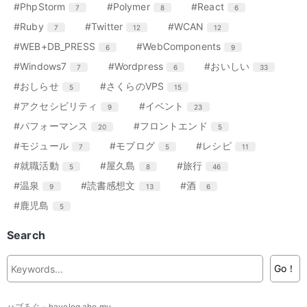
リ
リ
リ
エ
件
エ
件
エ
件
#PhpStorm
#Polymer
#React
7
8
6
数
数
数
ト
ト
ト
ー
ー
ー
ン
ン
ン
リ
リ
リ
エ
件
エ
件
エ
件
#Ruby
#Twitter
#WCAN
7
12
12
数
数
数
ト
ト
ト
ー
ー
ー
ン
ン
ン
リ
リ
リ
エ
件
エ
件
#WEB+DB_PRESS
#WebComponents
6
9
数
数
数
ト
ト
ト
ー
ー
ー
ン
ン
リ
リ
リ
エ
件
エ
件
エ
件
#Windows7
#Wordpress
#おいしい
7
6
33
数
数
数
ト
ト
ー
ー
ー
ン
ン
ン
リ
リ
エ
件
エ
件
#おしらせ
#さくらのVPS
5
15
数
数
数
ト
ト
ト
ー
ー
ン
ン
リ
リ
リ
エ
件
エ
件
#アクセシビリティ
#イベント
9
23
数
数
ト
ト
ー
ー
ー
ン
ン
リ
リ
エ
件
エ
件
#パフォーマンス
#フロントエンド
20
5
数
数
数
ト
ト
ー
ー
ン
ン
リ
リ
エ
件
エ
件
エ
件
#モジュール
#モブログ
#レシピ
7
5
11
数
数
ト
ト
ー
ー
ン
ン
ン
リ
リ
エ
件
エ
件
エ
件
#就職活動
#屋久島
#旅行
5
8
46
数
数
ト
ト
ト
ー
ー
ン
ン
ン
リ
リ
リ
エ
件
エ
件
エ
件
#温泉
#読書感想文
#酒
9
13
6
数
数
ト
ト
ト
ー
ー
ー
ン
ン
ン
リ
リ
リ
エ
件
#鹿児島
5
数
数
数
ト
ト
ト
ー
ー
ー
ン
リ
リ
リ
数
数
数
ト
Search
ー
ー
ー
リ
数
数
数
ー
Go！
数
ハブろぐ - havelog.aho.mu