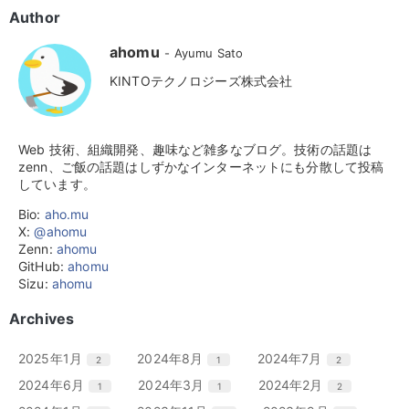
Author
ahomu
Ayumu Sato
KINTOテクノロジーズ株式会社
Web 技術、組織開発、趣味など雑多なブログ。技術の話題は
zenn、ご飯の話題はしずかなインターネットにも分散して投稿
しています。
Bio:
aho.mu
X:
@ahomu
Zenn:
ahomu
GitHub:
ahomu
Sizu:
ahomu
Archives
エ
件
エ
件
エ
件
2025年1月
2024年8月
2024年7月
2
1
2
ン
ン
ン
エ
件
エ
件
エ
件
2024年6月
2024年3月
2024年2月
1
1
2
ト
ト
ト
ン
ン
ン