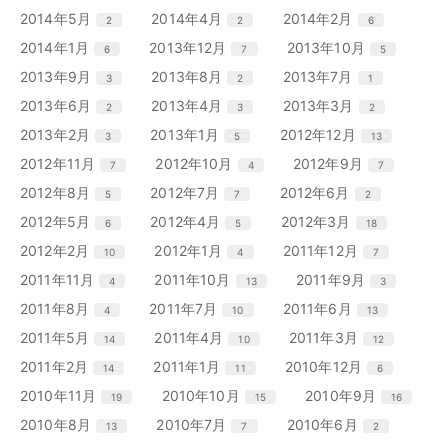
ー
ー
ー
ン
ン
ン
リ
リ
リ
エ
件
エ
件
エ
件
2014年5月
2014年4月
2014年2月
2
2
6
数
数
数
ト
ト
ト
ー
ー
ー
ン
ン
ン
リ
リ
リ
エ
件
エ
件
エ
件
2014年1月
2013年12月
2013年10月
6
7
5
数
数
数
ト
ト
ト
ー
ー
ー
ン
ン
ン
リ
リ
リ
エ
件
エ
件
エ
件
2013年9月
2013年8月
2013年7月
3
2
1
数
数
数
ト
ト
ト
ー
ー
ー
ン
ン
ン
リ
リ
リ
エ
件
エ
件
エ
件
2013年6月
2013年4月
2013年3月
2
3
2
数
数
数
ト
ト
ト
ー
ー
ー
ン
ン
ン
リ
リ
リ
エ
件
エ
件
エ
件
2013年2月
2013年1月
2012年12月
3
5
13
数
数
数
ト
ト
ト
ー
ー
ー
ン
ン
ン
リ
リ
リ
エ
件
エ
件
エ
件
2012年11月
2012年10月
2012年9月
7
4
7
数
数
数
ト
ト
ト
ー
ー
ー
ン
ン
ン
リ
リ
リ
エ
件
エ
件
エ
件
2012年8月
2012年7月
2012年6月
5
7
2
数
数
数
ト
ト
ト
ー
ー
ー
ン
ン
ン
リ
リ
リ
エ
件
エ
件
エ
件
2012年5月
2012年4月
2012年3月
6
5
18
数
数
数
ト
ト
ト
ー
ー
ー
ン
ン
ン
リ
リ
リ
エ
件
エ
件
エ
件
2012年2月
2012年1月
2011年12月
10
4
7
数
数
数
ト
ト
ト
ー
ー
ー
ン
ン
ン
リ
リ
リ
エ
件
エ
件
エ
件
2011年11月
2011年10月
2011年9月
4
13
3
数
数
数
ト
ト
ト
ー
ー
ー
ン
ン
ン
リ
リ
リ
エ
件
エ
件
エ
件
2011年8月
2011年7月
2011年6月
4
10
13
数
数
数
ト
ト
ト
ー
ー
ー
ン
ン
ン
リ
リ
リ
エ
件
エ
件
エ
件
2011年5月
2011年4月
2011年3月
14
10
12
数
数
数
ト
ト
ト
ー
ー
ー
ン
ン
ン
リ
リ
リ
エ
件
エ
件
エ
件
2011年2月
2011年1月
2010年12月
14
11
6
数
数
数
ト
ト
ト
ー
ー
ー
ン
ン
ン
リ
リ
リ
エ
件
エ
件
エ
件
2010年11月
2010年10月
2010年9月
19
15
16
数
数
数
ト
ト
ト
ー
ー
ー
ン
ン
ン
リ
リ
リ
エ
件
エ
件
エ
件
2010年8月
2010年7月
2010年6月
13
7
2
数
数
数
ト
ト
ト
ー
ー
ー
ン
ン
ン