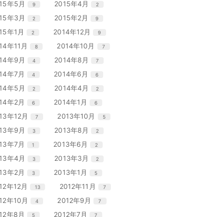
リ
リ
エ
件
エ
件
015年5月
2015年4月
9
2
数
数
ト
ト
ー
ー
ン
ン
リ
リ
エ
件
エ
件
015年3月
2015年2月
2
9
数
数
ト
ト
ー
ー
ン
ン
リ
リ
エ
件
エ
件
015年1月
2014年12月
2
9
数
数
ト
ト
ー
ー
ン
ン
リ
リ
エ
件
エ
件
014年11月
2014年10月
8
7
数
数
ト
ト
ー
ー
ン
ン
リ
リ
エ
件
エ
件
014年9月
2014年8月
4
7
数
数
ト
ト
ー
ー
ン
ン
リ
リ
エ
件
エ
件
014年7月
2014年6月
4
6
数
数
ト
ト
ー
ー
ン
ン
リ
リ
エ
件
エ
件
014年5月
2014年4月
2
2
数
数
ト
ト
ー
ー
ン
ン
リ
リ
エ
件
エ
件
014年2月
2014年1月
6
6
数
数
ト
ト
ー
ー
ン
ン
リ
リ
エ
件
エ
件
013年12月
2013年10月
7
5
数
数
ト
ト
ー
ー
ン
ン
リ
リ
エ
件
エ
件
013年9月
2013年8月
3
2
数
数
ト
ト
ー
ー
ン
ン
リ
リ
エ
件
エ
件
013年7月
2013年6月
1
2
数
数
ト
ト
ー
ー
ン
ン
リ
リ
エ
件
エ
件
013年4月
2013年3月
3
2
数
数
ト
ト
ー
ー
ン
ン
リ
リ
エ
件
エ
件
013年2月
2013年1月
3
5
数
数
ト
ト
ー
ー
ン
ン
リ
リ
エ
件
エ
件
012年12月
2012年11月
13
7
数
数
ト
ト
ー
ー
ン
ン
リ
リ
エ
件
エ
件
012年10月
2012年9月
4
7
数
数
ト
ト
ー
ー
ン
ン
リ
リ
エ
件
エ
件
012年8月
2012年7月
5
7