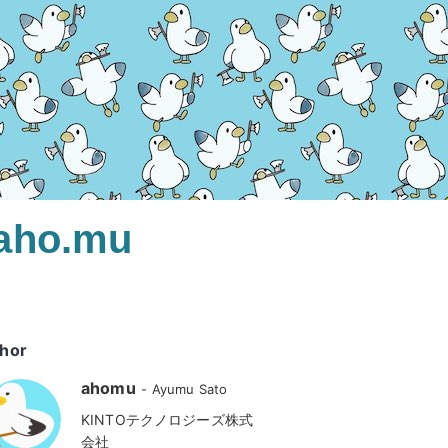
.aho.mu
hor
ahomu
Ayumu Sato
KINTOテクノロジーズ株式
会社