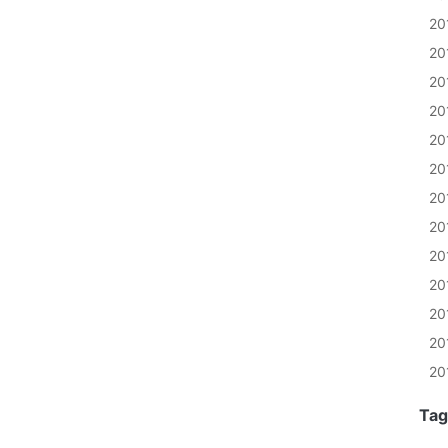
2
2
2
20
2
2
2
2
2
2
2
2
2
Tag