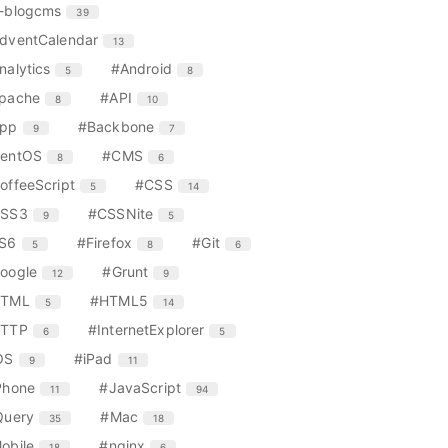
エ
件
-blogcms
39
数
数
ン
エ
件
dventCalendar
13
ト
ン
リ
エ
件
エ
件
nalytics
#Android
5
8
ト
ー
ン
ン
リ
エ
件
エ
件
pache
#API
8
10
数
ト
ト
ー
ン
ン
リ
リ
エ
件
エ
件
pp
#Backbone
9
7
数
ト
ト
ー
ー
ン
ン
リ
リ
エ
件
エ
件
entOS
#CMS
8
6
数
数
ト
ト
ー
ー
ン
ン
リ
リ
エ
件
エ
件
offeeScript
#CSS
5
14
数
数
ト
ト
ー
ー
ン
ン
リ
リ
エ
件
エ
件
SS3
#CSSNite
9
5
数
数
ト
ト
ー
ー
ン
ン
リ
リ
エ
件
エ
件
エ
件
S6
#Firefox
#Git
5
8
6
数
数
ト
ト
ー
ー
ン
ン
ン
リ
リ
エ
件
エ
件
oogle
#Grunt
12
9
数
数
ト
ト
ト
ー
ー
ン
ン
リ
リ
リ
エ
件
エ
件
HTML
#HTML5
5
14
数
数
ト
ト
ー
ー
ー
ン
ン
リ
リ
エ
件
エ
件
TTP
#InternetExplorer
6
5
数
数
数
ト
ト
ー
ー
ン
ン
リ
リ
エ
件
エ
件
OS
#iPad
9
11
数
数
ト
ト
ー
ー
ン
ン
リ
リ
エ
件
エ
件
Phone
#JavaScript
11
94
数
数
ト
ト
ー
ー
ン
ン
リ
リ
エ
件
エ
件
Query
#Mac
35
18
数
数
ト
ト
ー
ー
ン
ン
リ
リ
エ
件
エ
件
obile
#nginx
18
6