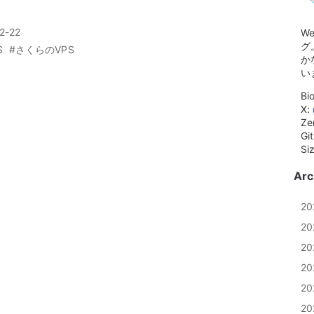
2-22
W
グ
S
#さくらのVPS
か
い
Bi
X:
Ze
Gi
Si
Arc
2
2
2
2
2
2