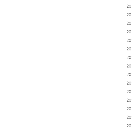
2
2
2
2
2
2
2
2
2
2
2
2
2
2
2