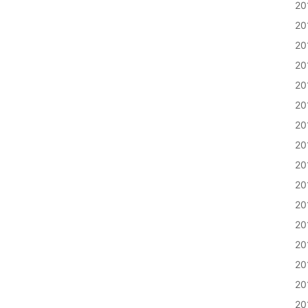
2
2
2
2
2
2
2
2
2
2
2
2
2
2
2
2