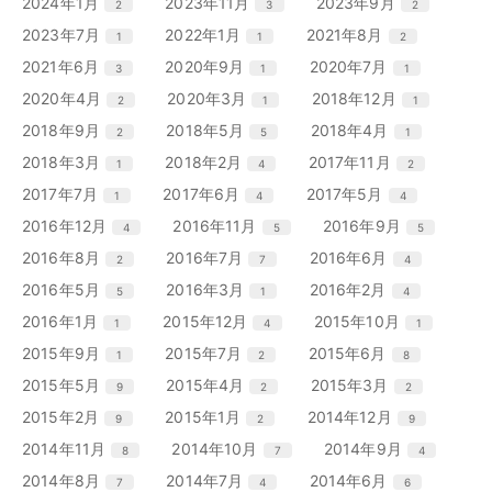
リ
リ
リ
エ
件
エ
件
エ
件
2024年1月
2023年11月
2023年9月
2
3
2
ト
ト
ト
ー
ー
ー
ン
ン
ン
リ
リ
リ
エ
件
エ
件
エ
件
2023年7月
2022年1月
2021年8月
1
1
2
数
数
数
ト
ト
ト
ー
ー
ー
ン
ン
ン
リ
リ
リ
エ
件
エ
件
エ
件
2021年6月
2020年9月
2020年7月
3
1
1
数
数
数
ト
ト
ト
ー
ー
ー
ン
ン
ン
リ
リ
リ
エ
件
エ
件
エ
件
2020年4月
2020年3月
2018年12月
2
1
1
数
数
数
ト
ト
ト
ー
ー
ー
ン
ン
ン
リ
リ
リ
エ
件
エ
件
エ
件
2018年9月
2018年5月
2018年4月
2
5
1
数
数
数
ト
ト
ト
ー
ー
ー
ン
ン
ン
リ
リ
リ
エ
件
エ
件
エ
件
2018年3月
2018年2月
2017年11月
1
4
2
数
数
数
ト
ト
ト
ー
ー
ー
ン
ン
ン
リ
リ
リ
エ
件
エ
件
エ
件
2017年7月
2017年6月
2017年5月
1
4
4
数
数
数
ト
ト
ト
ー
ー
ー
ン
ン
ン
リ
リ
リ
エ
件
エ
件
エ
件
2016年12月
2016年11月
2016年9月
4
5
5
数
数
数
ト
ト
ト
ー
ー
ー
ン
ン
ン
リ
リ
リ
エ
件
エ
件
エ
件
2016年8月
2016年7月
2016年6月
2
7
4
数
数
数
ト
ト
ト
ー
ー
ー
ン
ン
ン
リ
リ
リ
エ
件
エ
件
エ
件
2016年5月
2016年3月
2016年2月
5
1
4
数
数
数
ト
ト
ト
ー
ー
ー
ン
ン
ン
リ
リ
リ
エ
件
エ
件
エ
件
2016年1月
2015年12月
2015年10月
1
4
1
数
数
数
ト
ト
ト
ー
ー
ー
ン
ン
ン
リ
リ
リ
エ
件
エ
件
エ
件
2015年9月
2015年7月
2015年6月
1
2
8
数
数
数
ト
ト
ト
ー
ー
ー
ン
ン
ン
リ
リ
リ
エ
件
エ
件
エ
件
2015年5月
2015年4月
2015年3月
9
2
2
数
数
数
ト
ト
ト
ー
ー
ー
ン
ン
ン
リ
リ
リ
エ
件
エ
件
エ
件
2015年2月
2015年1月
2014年12月
9
2
9
数
数
数
ト
ト
ト
ー
ー
ー
ン
ン
ン
リ
リ
リ
エ
件
エ
件
エ
件
2014年11月
2014年10月
2014年9月
8
7
4
数
数
数
ト
ト
ト
ー
ー
ー
ン
ン
ン
リ
リ
リ
エ
件
エ
件
エ
件
2014年8月
2014年7月
2014年6月
7
4
6
数
数
数
ト
ト
ト