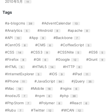
リ
リ
リ
エ
件
2010年5月
11
数
数
数
ト
ト
ト
ー
ー
ー
ン
リ
リ
リ
数
数
数
ト
Tags
ー
ー
ー
リ
数
数
数
ー
エ
件
エ
件
#a-blogcms
#AdventCalendar
39
13
数
ン
ン
エ
件
エ
件
エ
件
#Analytics
#Android
#apache
5
8
8
ト
ト
ン
ン
ン
リ
リ
エ
件
エ
件
エ
件
#API
#App
#Backbone
10
9
7
ト
ト
ト
ー
ー
ン
ン
ン
リ
リ
リ
エ
件
エ
件
エ
件
#CentOS
#CMS
#CoffeeScript
8
6
5
数
数
ト
ト
ト
ー
ー
ー
ン
ン
ン
リ
リ
リ
エ
件
エ
件
エ
件
エ
件
#CSS
#CSS3
#CSSNite
#ES6
14
9
5
5
数
数
数
ト
ト
ト
ー
ー
ー
ン
ン
ン
ン
リ
リ
リ
エ
件
エ
件
エ
件
エ
件
#Firefox
#Git
#Google
#Grunt
8
6
12
9
数
数
数
ト
ト
ト
ト
ー
ー
ー
ン
ン
ン
ン
リ
リ
リ
リ
エ
件
エ
件
エ
件
#HTML
#HTML5
#HTTP
5
14
6
数
数
数
ト
ト
ト
ト
ー
ー
ー
ー
ン
ン
ン
リ
リ
リ
リ
エ
件
エ
件
エ
件
#InternetExplorer
#iOS
#iPad
5
9
11
数
数
数
数
ト
ト
ト
ー
ー
ー
ー
ン
ン
ン
リ
リ
リ
エ
件
エ
件
エ
件
#iPhone
#JavaScript
#jQuery
11
94
35
数
数
数
数
ト
ト
ト
ー
ー
ー
ン
ン
ン
リ
リ
リ
エ
件
エ
件
エ
件
#Mac
#Mobile
#nginx
18
18
6
数
数
数
ト
ト
ト
ー
ー
ー
ン
ン
ン
リ
リ
リ
エ
件
エ
件
エ
件
#nodeJS
#npm
#php
7
6
39
数
数
数
ト
ト
ト
ー
ー
ー
ン
ン
ン
リ
リ
リ
エ
件
エ
件
エ
件
#PhpStorm
#Polymer
#React
7
8
6
数
数
数
ト
ト
ト
ー
ー
ー
ン
ン
ン
リ
リ
リ
エ
件
エ
件
エ
件
#Ruby
#Twitter
#WCAN
7
12
12
数
数
数