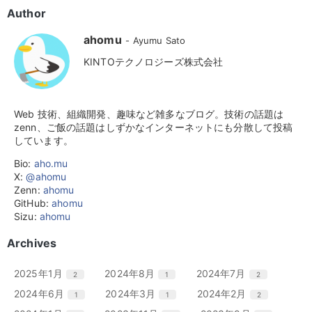
Author
ahomu
Ayumu Sato
KINTOテクノロジーズ株式会社
Web 技術、組織開発、趣味など雑多なブログ。技術の話題は
zenn、ご飯の話題はしずかなインターネットにも分散して投稿
しています。
Bio:
aho.mu
X:
@ahomu
Zenn:
ahomu
GitHub:
ahomu
Sizu:
ahomu
Archives
エ
件
エ
件
エ
件
2025年1月
2024年8月
2024年7月
2
1
2
ン
ン
ン
エ
件
エ
件
エ
件
2024年6月
2024年3月
2024年2月
1
1
2
ト
ト
ト
ン
ン
ン