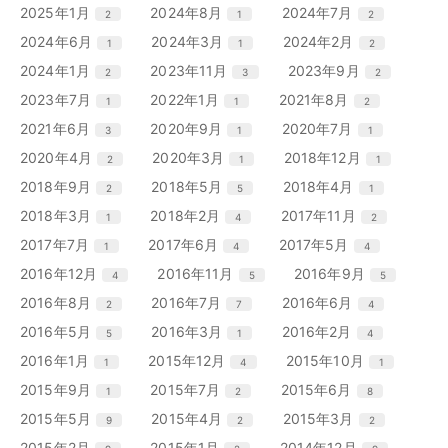
エ
件
エ
件
エ
件
2025年1月
2024年8月
2024年7月
2
1
2
ン
ン
ン
エ
件
エ
件
エ
件
2024年6月
2024年3月
2024年2月
1
1
2
ト
ト
ト
ン
ン
ン
リ
リ
リ
エ
件
エ
件
エ
件
2024年1月
2023年11月
2023年9月
2
3
2
ト
ト
ト
ー
ー
ー
ン
ン
ン
リ
リ
リ
エ
件
エ
件
エ
件
2023年7月
2022年1月
2021年8月
1
1
2
数
数
数
ト
ト
ト
ー
ー
ー
ン
ン
ン
リ
リ
リ
エ
件
エ
件
エ
件
2021年6月
2020年9月
2020年7月
3
1
1
数
数
数
ト
ト
ト
ー
ー
ー
ン
ン
ン
リ
リ
リ
エ
件
エ
件
エ
件
2020年4月
2020年3月
2018年12月
2
1
1
数
数
数
ト
ト
ト
ー
ー
ー
ン
ン
ン
リ
リ
リ
エ
件
エ
件
エ
件
2018年9月
2018年5月
2018年4月
2
5
1
数
数
数
ト
ト
ト
ー
ー
ー
ン
ン
ン
リ
リ
リ
エ
件
エ
件
エ
件
2018年3月
2018年2月
2017年11月
1
4
2
数
数
数
ト
ト
ト
ー
ー
ー
ン
ン
ン
リ
リ
リ
エ
件
エ
件
エ
件
2017年7月
2017年6月
2017年5月
1
4
4
数
数
数
ト
ト
ト
ー
ー
ー
ン
ン
ン
リ
リ
リ
エ
件
エ
件
エ
件
2016年12月
2016年11月
2016年9月
4
5
5
数
数
数
ト
ト
ト
ー
ー
ー
ン
ン
ン
リ
リ
リ
エ
件
エ
件
エ
件
2016年8月
2016年7月
2016年6月
2
7
4
数
数
数
ト
ト
ト
ー
ー
ー
ン
ン
ン
リ
リ
リ
エ
件
エ
件
エ
件
2016年5月
2016年3月
2016年2月
5
1
4
数
数
数
ト
ト
ト
ー
ー
ー
ン
ン
ン
リ
リ
リ
エ
件
エ
件
エ
件
2016年1月
2015年12月
2015年10月
1
4
1
数
数
数
ト
ト
ト
ー
ー
ー
ン
ン
ン
リ
リ
リ
エ
件
エ
件
エ
件
2015年9月
2015年7月
2015年6月
1
2
8
数
数
数
ト
ト
ト
ー
ー
ー
ン
ン
ン
リ
リ
リ
エ
件
エ
件
エ
件
2015年5月
2015年4月
2015年3月
9
2
2
数
数
数
ト
ト
ト
ー
ー
ー
ン
ン
ン
リ
リ
リ
エ
件
エ
件
エ
件
2015年2月
2015年1月
2014年12月