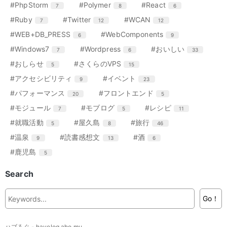
リ
リ
リ
エ
件
エ
件
エ
件
#PhpStorm
#Polymer
#React
7
8
6
数
数
数
ト
ト
ト
ー
ー
ー
ン
ン
ン
リ
リ
リ
エ
件
エ
件
エ
件
#Ruby
#Twitter
#WCAN
7
12
12
数
数
数
ト
ト
ト
ー
ー
ー
ン
ン
ン
リ
リ
リ
エ
件
エ
件
#WEB+DB_PRESS
#WebComponents
6
9
数
数
数
ト
ト
ト
ー
ー
ー
ン
ン
リ
リ
リ
エ
件
エ
件
エ
件
#Windows7
#Wordpress
#おいしい
7
6
33
数
数
数
ト
ト
ー
ー
ー
ン
ン
ン
リ
リ
エ
件
エ
件
#おしらせ
#さくらのVPS
5
15
数
数
数
ト
ト
ト
ー
ー
ン
ン
リ
リ
リ
エ
件
エ
件
#アクセシビリティ
#イベント
9
23
数
数
ト
ト
ー
ー
ー
ン
ン
リ
リ
エ
件
エ
件
#パフォーマンス
#フロントエンド
20
5
数
数
数
ト
ト
ー
ー
ン
ン
リ
リ
エ
件
エ
件
エ
件
#モジュール
#モブログ
#レシピ
7
5
11
数
数
ト
ト
ー
ー
ン
ン
ン
リ
リ
エ
件
エ
件
エ
件
#就職活動
#屋久島
#旅行
5
8
46
数
数
ト
ト
ト
ー
ー
ン
ン
ン
リ
リ
リ
エ
件
エ
件
エ
件
#温泉
#読書感想文
#酒
9
13
6
数
数
ト
ト
ト
ー
ー
ー
ン
ン
ン
リ
リ
リ
エ
件
#鹿児島
5
数
数
数
ト
ト
ト
ー
ー
ー
ン
リ
リ
リ
数
数
数
ト
Search
ー
ー
ー
リ
数
数
数
ー
Go！
数
ハブろぐ - havelog.aho.mu