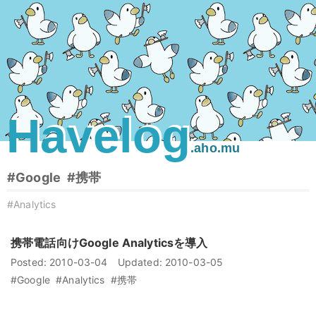
Havelog
.aho.mu
#Google
#携帯
#Analytics
携帯電話向けGoogle Analyticsを導入
Posted:
2010-03-04
Updated:
2010-03-05
#Google
#Analytics
#携帯