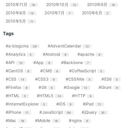
ー
ー
ー
ン
ン
ン
リ
リ
リ
エ
件
エ
件
エ
件
2010年11月
2010年10月
2010年9月
19
15
16
数
数
数
ト
ト
ト
ー
ー
ー
ン
ン
ン
リ
リ
リ
エ
件
エ
件
エ
件
2010年8月
2010年7月
2010年6月
13
7
2
数
数
数
ト
ト
ト
ー
ー
ー
ン
ン
ン
リ
リ
リ
エ
件
2010年5月
11
数
数
数
ト
ト
ト
ー
ー
ー
ン
リ
リ
リ
数
数
数
ト
Tags
ー
ー
ー
リ
数
数
数
ー
エ
件
エ
件
#a-blogcms
#AdventCalendar
39
13
数
ン
ン
エ
件
エ
件
エ
件
#Analytics
#Android
#apache
5
8
8
ト
ト
ン
ン
ン
リ
リ
エ
件
エ
件
エ
件
#API
#App
#Backbone
10
9
7
ト
ト
ト
ー
ー
ン
ン
ン
リ
リ
リ
エ
件
エ
件
エ
件
#CentOS
#CMS
#CoffeeScript
8
6
5
数
数
ト
ト
ト
ー
ー
ー
ン
ン
ン
リ
リ
リ
エ
件
エ
件
エ
件
エ
件
#CSS
#CSS3
#CSSNite
#ES6
14
9
5
5
数
数
数
ト
ト
ト
ー
ー
ー
ン
ン
ン
ン
リ
リ
リ
エ
件
エ
件
エ
件
エ
件
#Firefox
#Git
#Google
#Grunt
8
6
12
9
数
数
数
ト
ト
ト
ト
ー
ー
ー
ン
ン
ン
ン
リ
リ
リ
リ
エ
件
エ
件
エ
件
#HTML
#HTML5
#HTTP
5
14
6
数
数
数
ト
ト
ト
ト
ー
ー
ー
ー
ン
ン
ン
リ
リ
リ
リ
エ
件
エ
件
エ
件
#InternetExplorer
#iOS
#iPad
5
9
11
数
数
数
数
ト
ト
ト
ー
ー
ー
ー
ン
ン
ン
リ
リ
リ
エ
件
エ
件
エ
件
#iPhone
#JavaScript
#jQuery
11
94
35
数
数
数
数
ト
ト
ト
ー
ー
ー
ン
ン
ン
リ
リ
リ
エ
件
エ
件
エ
件
#Mac
#Mobile
#nginx
18
18
6
数
数
数
ト
ト
ト
ー
ー
ー
ン
ン
ン