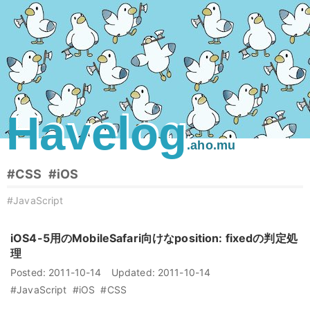
Havelog
.aho.mu
#CSS
#iOS
#JavaScript
iOS4-5用のMobileSafari向けなposition: fixedの判定処
理
Posted:
2011-10-14
Updated:
2011-10-14
#JavaScript
#iOS
#CSS