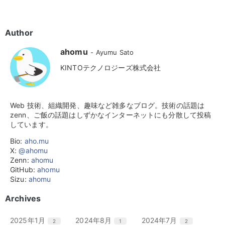
Author
ahomu
Ayumu Sato
KINTOテクノロジーズ株式会社
Web 技術、組織開発、趣味など雑多なブログ。技術の話題は
zenn、ご飯の話題はしずかなインターネットにも分散して投稿
しています。
Bio:
aho.mu
X:
@ahomu
Zenn:
ahomu
GitHub:
ahomu
Sizu:
ahomu
Archives
エ
件
エ
件
エ
件
2025年1月
2024年8月
2024年7月
2
1
2