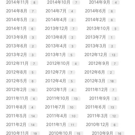
リ
リ
リ
エ
件
エ
件
エ
件
2014年11月
2014年10月
2014年9月
8
7
4
数
数
数
ト
ト
ト
ー
ー
ー
ン
ン
ン
リ
リ
リ
エ
件
エ
件
エ
件
2014年8月
2014年7月
2014年6月
7
4
6
数
数
数
ト
ト
ト
ー
ー
ー
ン
ン
ン
リ
リ
リ
エ
件
エ
件
エ
件
2014年5月
2014年4月
2014年2月
2
2
6
数
数
数
ト
ト
ト
ー
ー
ー
ン
ン
ン
リ
リ
リ
エ
件
エ
件
エ
件
2014年1月
2013年12月
2013年10月
6
7
5
数
数
数
ト
ト
ト
ー
ー
ー
ン
ン
ン
リ
リ
リ
エ
件
エ
件
エ
件
2013年9月
2013年8月
2013年7月
3
2
1
数
数
数
ト
ト
ト
ー
ー
ー
ン
ン
ン
リ
リ
リ
エ
件
エ
件
エ
件
2013年6月
2013年4月
2013年3月
2
3
2
数
数
数
ト
ト
ト
ー
ー
ー
ン
ン
ン
リ
リ
リ
エ
件
エ
件
エ
件
2013年2月
2013年1月
2012年12月
3
5
13
数
数
数
ト
ト
ト
ー
ー
ー
ン
ン
ン
リ
リ
リ
エ
件
エ
件
エ
件
2012年11月
2012年10月
2012年9月
7
4
7
数
数
数
ト
ト
ト
ー
ー
ー
ン
ン
ン
リ
リ
リ
エ
件
エ
件
エ
件
2012年8月
2012年7月
2012年6月
5
7
2
数
数
数
ト
ト
ト
ー
ー
ー
ン
ン
ン
リ
リ
リ
エ
件
エ
件
エ
件
2012年5月
2012年4月
2012年3月
6
5
18
数
数
数
ト
ト
ト
ー
ー
ー
ン
ン
ン
リ
リ
リ
エ
件
エ
件
エ
件
2012年2月
2012年1月
2011年12月
10
4
7
数
数
数
ト
ト
ト
ー
ー
ー
ン
ン
ン
リ
リ
リ
エ
件
エ
件
エ
件
2011年11月
2011年10月
2011年9月
4
13
3
数
数
数
ト
ト
ト
ー
ー
ー
ン
ン
ン
リ
リ
リ
エ
件
エ
件
エ
件
2011年8月
2011年7月
2011年6月
4
10
13
数
数
数
ト
ト
ト
ー
ー
ー
ン
ン
ン
リ
リ
リ
エ
件
エ
件
エ
件
2011年5月
2011年4月
2011年3月
14
10
12
数
数
数
ト
ト
ト
ー
ー
ー
ン
ン
ン
リ
リ
リ
エ
件
エ
件
エ
件
2011年2月
2011年1月
2010年12月
14
11
6
数
数
数
ト
ト
ト
ー
ー
ー
ン
ン
ン
リ
リ
リ
エ
件
エ
件
エ
件
2010年11月
2010年10月
2010年9月
19
15
16