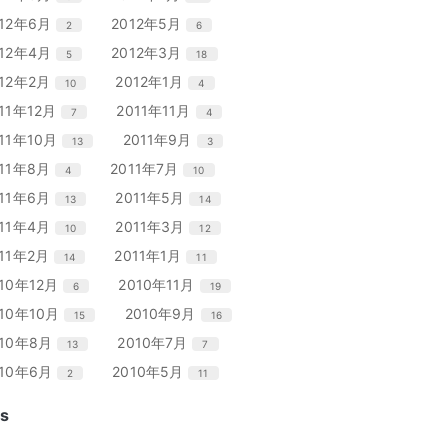
数
数
ト
ト
ー
ー
ン
ン
リ
リ
エ
件
エ
件
012年6月
2012年5月
2
6
数
数
ト
ト
ー
ー
ン
ン
リ
リ
エ
件
エ
件
012年4月
2012年3月
5
18
数
数
ト
ト
ー
ー
ン
ン
リ
リ
エ
件
エ
件
012年2月
2012年1月
10
4
数
数
ト
ト
ー
ー
ン
ン
リ
リ
エ
件
エ
件
11年12月
2011年11月
7
4
数
数
ト
ト
ー
ー
ン
ン
リ
リ
エ
件
エ
件
011年10月
2011年9月
13
3
数
数
ト
ト
ー
ー
ン
ン
リ
リ
エ
件
エ
件
011年8月
2011年7月
4
10
数
数
ト
ト
ー
ー
ン
ン
リ
リ
エ
件
エ
件
011年6月
2011年5月
13
14
数
数
ト
ト
ー
ー
ン
ン
リ
リ
エ
件
エ
件
011年4月
2011年3月
10
12
数
数
ト
ト
ー
ー
ン
ン
リ
リ
エ
件
エ
件
011年2月
2011年1月
14
11
数
数
ト
ト
ー
ー
ン
ン
リ
リ
エ
件
エ
件
010年12月
2010年11月
6
19
数
数
ト
ト
ー
ー
ン
ン
リ
リ
エ
件
エ
件
010年10月
2010年9月
15
16
数
数
ト
ト
ー
ー
ン
ン
リ
リ
エ
件
エ
件
010年8月
2010年7月
13
7
数
数
ト
ト
ー
ー
ン
ン
リ
リ
エ
件
エ
件
010年6月
2010年5月
2
11
数
数
ト
ト
ー
ー
ン
ン
リ
リ
数
数
ト
ト
s
ー
ー
リ
リ
数
数
ー
ー