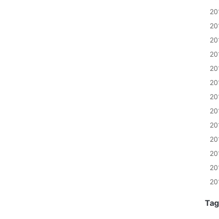
2
2
2
20
2
2
2
2
2
2
2
2
2
Tag