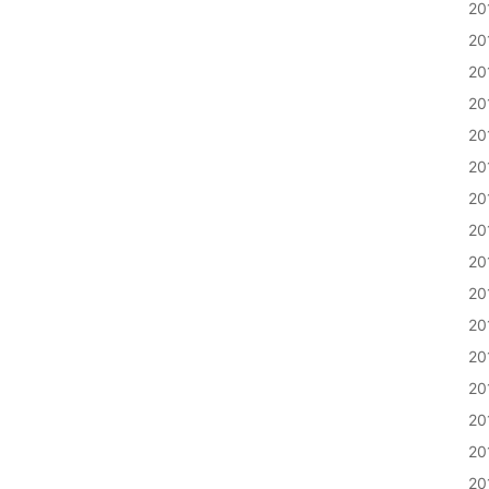
2
2
2
2
2
2
2
2
2
2
2
2
2
2
2
2