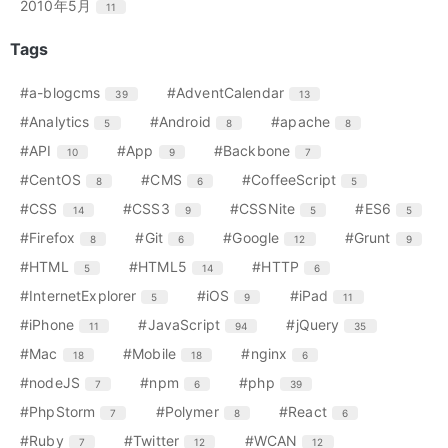
リ
リ
リ
エ
件
2010年5月
11
数
数
数
ト
ト
ト
ー
ー
ー
ン
リ
リ
リ
数
数
数
ト
Tags
ー
ー
ー
リ
数
数
数
ー
エ
件
エ
件
#a-blogcms
#AdventCalendar
39
13
数
ン
ン
エ
件
エ
件
エ
件
#Analytics
#Android
#apache
5
8
8
ト
ト
ン
ン
ン
リ
リ
エ
件
エ
件
エ
件
#API
#App
#Backbone
10
9
7
ト
ト
ト
ー
ー
ン
ン
ン
リ
リ
リ
エ
件
エ
件
エ
件
#CentOS
#CMS
#CoffeeScript
8
6
5
数
数
ト
ト
ト
ー
ー
ー
ン
ン
ン
リ
リ
リ
エ
件
エ
件
エ
件
エ
件
#CSS
#CSS3
#CSSNite
#ES6
14
9
5
5
数
数
数
ト
ト
ト
ー
ー
ー
ン
ン
ン
ン
リ
リ
リ
エ
件
エ
件
エ
件
エ
件
#Firefox
#Git
#Google
#Grunt
8
6
12
9
数
数
数
ト
ト
ト
ト
ー
ー
ー
ン
ン
ン
ン
リ
リ
リ
リ
エ
件
エ
件
エ
件
#HTML
#HTML5
#HTTP
5
14
6
数
数
数
ト
ト
ト
ト
ー
ー
ー
ー
ン
ン
ン
リ
リ
リ
リ
エ
件
エ
件
エ
件
#InternetExplorer
#iOS
#iPad
5
9
11
数
数
数
数
ト
ト
ト
ー
ー
ー
ー
ン
ン
ン
リ
リ
リ
エ
件
エ
件
エ
件
#iPhone
#JavaScript
#jQuery
11
94
35
数
数
数
数
ト
ト
ト
ー
ー
ー
ン
ン
ン
リ
リ
リ
エ
件
エ
件
エ
件
#Mac
#Mobile
#nginx
18
18
6
数
数
数
ト
ト
ト
ー
ー
ー
ン
ン
ン
リ
リ
リ
エ
件
エ
件
エ
件
#nodeJS
#npm
#php
7
6
39
数
数
数
ト
ト
ト
ー
ー
ー
ン
ン
ン
リ
リ
リ
エ
件
エ
件
エ
件
#PhpStorm
#Polymer
#React
7
8
6
数
数
数
ト
ト
ト
ー
ー
ー
ン
ン
ン
リ
リ
リ
エ
件
エ
件
エ
件
#Ruby
#Twitter
#WCAN
7
12
12
数
数
数