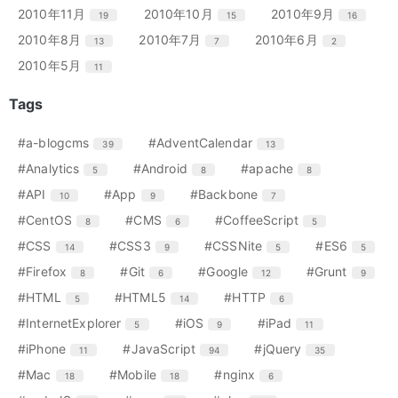
ー
ー
ー
ン
ン
ン
リ
リ
リ
エ
件
エ
件
エ
件
2010年11月
2010年10月
2010年9月
19
15
16
数
数
数
ト
ト
ト
ー
ー
ー
ン
ン
ン
リ
リ
リ
エ
件
エ
件
エ
件
2010年8月
2010年7月
2010年6月
13
7
2
数
数
数
ト
ト
ト
ー
ー
ー
ン
ン
ン
リ
リ
リ
エ
件
2010年5月
11
数
数
数
ト
ト
ト
ー
ー
ー
ン
リ
リ
リ
数
数
数
ト
Tags
ー
ー
ー
リ
数
数
数
ー
エ
件
エ
件
#a-blogcms
#AdventCalendar
39
13
数
ン
ン
エ
件
エ
件
エ
件
#Analytics
#Android
#apache
5
8
8
ト
ト
ン
ン
ン
リ
リ
エ
件
エ
件
エ
件
#API
#App
#Backbone
10
9
7
ト
ト
ト
ー
ー
ン
ン
ン
リ
リ
リ
エ
件
エ
件
エ
件
#CentOS
#CMS
#CoffeeScript
8
6
5
数
数
ト
ト
ト
ー
ー
ー
ン
ン
ン
リ
リ
リ
エ
件
エ
件
エ
件
エ
件
#CSS
#CSS3
#CSSNite
#ES6
14
9
5
5
数
数
数
ト
ト
ト
ー
ー
ー
ン
ン
ン
ン
リ
リ
リ
エ
件
エ
件
エ
件
エ
件
#Firefox
#Git
#Google
#Grunt
8
6
12
9
数
数
数
ト
ト
ト
ト
ー
ー
ー
ン
ン
ン
ン
リ
リ
リ
リ
エ
件
エ
件
エ
件
#HTML
#HTML5
#HTTP
5
14
6
数
数
数
ト
ト
ト
ト
ー
ー
ー
ー
ン
ン
ン
リ
リ
リ
リ
エ
件
エ
件
エ
件
#InternetExplorer
#iOS
#iPad
5
9
11
数
数
数
数
ト
ト
ト
ー
ー
ー
ー
ン
ン
ン
リ
リ
リ
エ
件
エ
件
エ
件
#iPhone
#JavaScript
#jQuery
11
94
35
数
数
数
数
ト
ト
ト
ー
ー
ー
ン
ン
ン
リ
リ
リ
エ
件
エ
件
エ
件
#Mac
#Mobile
#nginx
18
18
6
数
数
数
ト
ト
ト
ー
ー
ー
ン
ン
ン